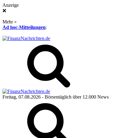
Anzeige
❌
Mehr »
Ad hoc-Mitteilungen
:
Freitag, 07.08.2026
- Börsentäglich über 12.000 News