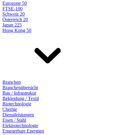
Eurozone 50
FTSE-100
Schweiz 20
Österreich 20
Japan 225
Hong Kong 50
Branchen
Branchenübersicht
Bau / Infrastrukur
Bekleidung / Textil
Biotechnologie
Chemie
Dienstleistungen
Eisen / Stahl
Elektrotechnologie
Erneuerbare Energien