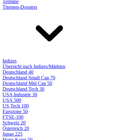
Termine
Themen-Dossiers
Indizes
Übersicht nach Indizes/Märkten
Deutschland 40
Deutschland Small Cap 70
Deutschland Mid Cap 50
Deutschland Tech 30
USA Industrie 30
USA 500
US Tech 100
Eurozone 50
FTSE-100
Schweiz 20
Österreich 20
Japan 225
Hong Kong 50