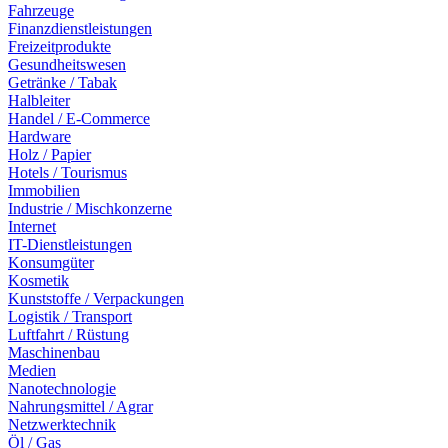
Fahrzeuge
Finanzdienstleistungen
Freizeitprodukte
Gesundheitswesen
Getränke / Tabak
Halbleiter
Handel / E-Commerce
Hardware
Holz / Papier
Hotels / Tourismus
Immobilien
Industrie / Mischkonzerne
Internet
IT-Dienstleistungen
Konsumgüter
Kosmetik
Kunststoffe / Verpackungen
Logistik / Transport
Luftfahrt / Rüstung
Maschinenbau
Medien
Nanotechnologie
Nahrungsmittel / Agrar
Netzwerktechnik
Öl / Gas