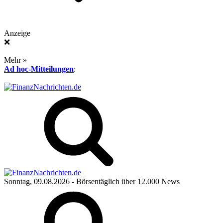
Anzeige
❌
Mehr »
Ad hoc-Mitteilungen
:
Sonntag, 09.08.2026
- Börsentäglich über 12.000 News