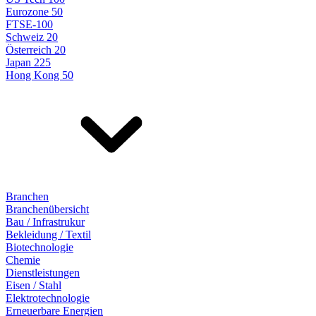
Eurozone 50
FTSE-100
Schweiz 20
Österreich 20
Japan 225
Hong Kong 50
Branchen
Branchenübersicht
Bau / Infrastrukur
Bekleidung / Textil
Biotechnologie
Chemie
Dienstleistungen
Eisen / Stahl
Elektrotechnologie
Erneuerbare Energien