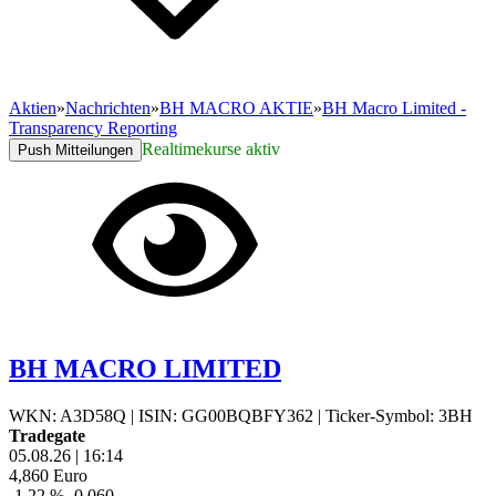
Aktien
»
Nachrichten
»
BH MACRO AKTIE
»
BH Macro Limited -
Transparency Reporting
Realtimekurse aktiv
Push Mitteilungen
BH MACRO LIMITED
WKN: A3D58Q
|
ISIN: GG00BQBFY362
|
Ticker-Symbol: 3BH
Tradegate
05.08.26
|
16:14
4,860
Euro
-1,22 %
-0,060