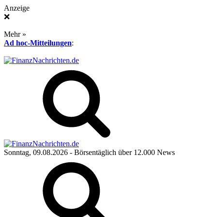
Anzeige
❌
Mehr »
Ad hoc-Mitteilungen
:
Sonntag, 09.08.2026
- Börsentäglich über 12.000 News