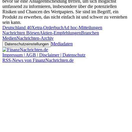
bevor sie eine Anlageentscheidung treffen, um sich möglichst
umfassend zu informieren, insbesondere über die potenziellen
Risiken und Chancen des Wertpapiers. Sie sind im Begriff, ein
Produkt zu erwerben, das nicht einfach ist und schwer zu verstehen
sein kann.
Deutschland 40
Xetra-Orderbuch
Ad hoc-Mitteilungen
Nachrichten Börsen
Aktien-Empfehlungen
Branchen
Medien
Nachrichten-Archiv
Mediadaten
Datenschutzeinstellungen
Impressum | AGB | Disclaimer | Datenschutz
RSS-News von FinanzNachrichten.de