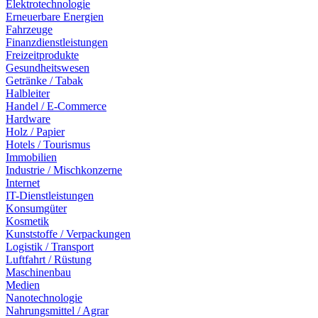
Elektrotechnologie
Erneuerbare Energien
Fahrzeuge
Finanzdienstleistungen
Freizeitprodukte
Gesundheitswesen
Getränke / Tabak
Halbleiter
Handel / E-Commerce
Hardware
Holz / Papier
Hotels / Tourismus
Immobilien
Industrie / Mischkonzerne
Internet
IT-Dienstleistungen
Konsumgüter
Kosmetik
Kunststoffe / Verpackungen
Logistik / Transport
Luftfahrt / Rüstung
Maschinenbau
Medien
Nanotechnologie
Nahrungsmittel / Agrar