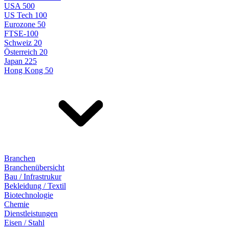
USA 500
US Tech 100
Eurozone 50
FTSE-100
Schweiz 20
Österreich 20
Japan 225
Hong Kong 50
Branchen
Branchenübersicht
Bau / Infrastrukur
Bekleidung / Textil
Biotechnologie
Chemie
Dienstleistungen
Eisen / Stahl