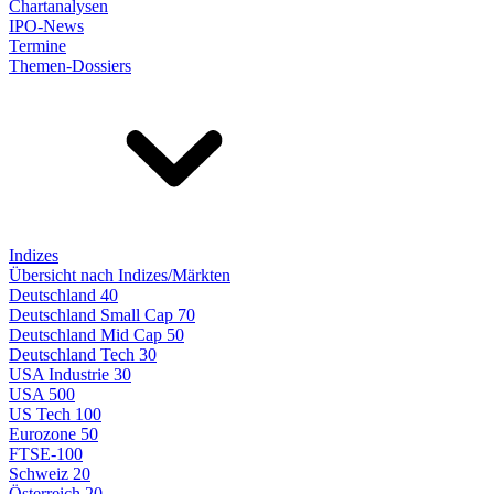
Chartanalysen
IPO-News
Termine
Themen-Dossiers
Indizes
Übersicht nach Indizes/Märkten
Deutschland 40
Deutschland Small Cap 70
Deutschland Mid Cap 50
Deutschland Tech 30
USA Industrie 30
USA 500
US Tech 100
Eurozone 50
FTSE-100
Schweiz 20
Österreich 20