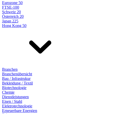
Eurozone 50
FTSE-100
Schweiz 20
Österreich 20
Japan 225
Hong Kong 50
Branchen
Branchenübersicht
Bau / Infrastrukur
Bekleidung / Textil
Biotechnologie
Chemie
Dienstleistungen
Eisen / Stahl
Elektrotechnologie
Erneuerbare Energien