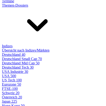
Termine
Themen-Dossiers
Indizes
Übersicht nach Indizes/Märkten
Deutschland 40
Deutschland Small Cap 70
Deutschland Mid Cap 50
Deutschland Tech 30
USA Industrie 30
USA 500
US Tech 100
Eurozone 50
FTSE-100
Schweiz 20
Österreich 20
Japan 225
Hong Kong 50