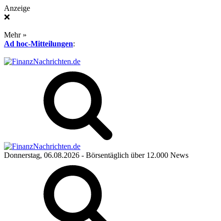
Anzeige
❌
Mehr »
Ad hoc-Mitteilungen
:
Donnerstag, 06.08.2026
- Börsentäglich über 12.000 News