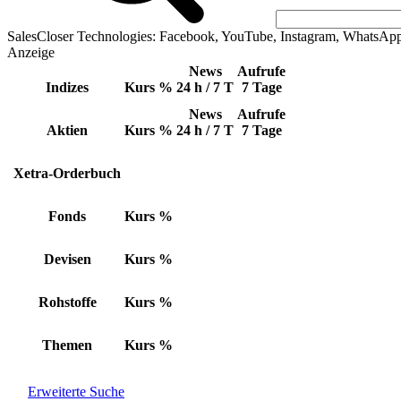
SalesCloser Technologies: Facebook, YouTube, Instagram, WhatsAp
Anzeige
News
Aufrufe
Indizes
Kurs
%
24 h / 7 T
7 Tage
News
Aufrufe
Aktien
Kurs
%
24 h / 7 T
7 Tage
Xetra-Orderbuch
Fonds
Kurs
%
Devisen
Kurs
%
Rohstoffe
Kurs
%
Themen
Kurs
%
Erweiterte Suche