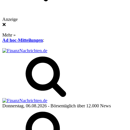
Anzeige
❌
Mehr »
Ad hoc-Mitteilungen
:
Donnerstag, 06.08.2026
- Börsentäglich über 12.000 News