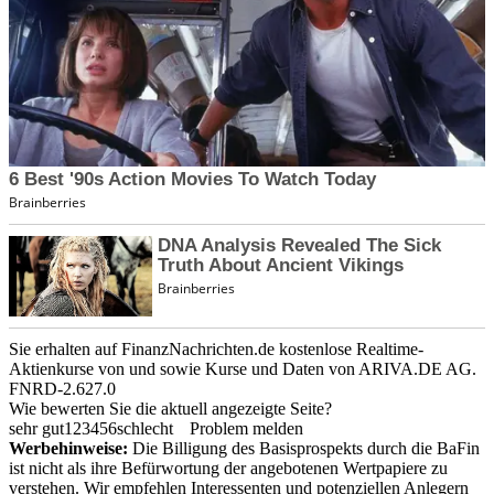
Sie erhalten auf FinanzNachrichten.de kostenlose Realtime-
Aktienkurse von
und
sowie Kurse und Daten von
ARIVA.DE AG
.
FNRD-2.627.0
Wie bewerten Sie die aktuell angezeigte Seite?
sehr gut
1
2
3
4
5
6
schlecht
Problem melden
Werbehinweise:
Die Billigung des Basisprospekts durch die BaFin
ist nicht als ihre Befürwortung der angebotenen Wertpapiere zu
verstehen. Wir empfehlen Interessenten und potenziellen Anlegern