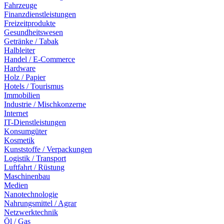
Fahrzeuge
Finanzdienstleistungen
Freizeitprodukte
Gesundheitswesen
Getränke / Tabak
Halbleiter
Handel / E-Commerce
Hardware
Holz / Papier
Hotels / Tourismus
Immobilien
Industrie / Mischkonzerne
Internet
IT-Dienstleistungen
Konsumgüter
Kosmetik
Kunststoffe / Verpackungen
Logistik / Transport
Luftfahrt / Rüstung
Maschinenbau
Medien
Nanotechnologie
Nahrungsmittel / Agrar
Netzwerktechnik
Öl / Gas