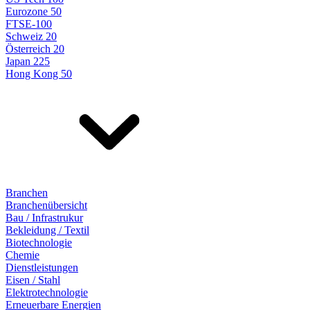
Eurozone 50
FTSE-100
Schweiz 20
Österreich 20
Japan 225
Hong Kong 50
Branchen
Branchenübersicht
Bau / Infrastrukur
Bekleidung / Textil
Biotechnologie
Chemie
Dienstleistungen
Eisen / Stahl
Elektrotechnologie
Erneuerbare Energien