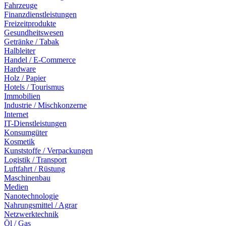
Fahrzeuge
Finanzdienstleistungen
Freizeitprodukte
Gesundheitswesen
Getränke / Tabak
Halbleiter
Handel / E-Commerce
Hardware
Holz / Papier
Hotels / Tourismus
Immobilien
Industrie / Mischkonzerne
Internet
IT-Dienstleistungen
Konsumgüter
Kosmetik
Kunststoffe / Verpackungen
Logistik / Transport
Luftfahrt / Rüstung
Maschinenbau
Medien
Nanotechnologie
Nahrungsmittel / Agrar
Netzwerktechnik
Öl / Gas