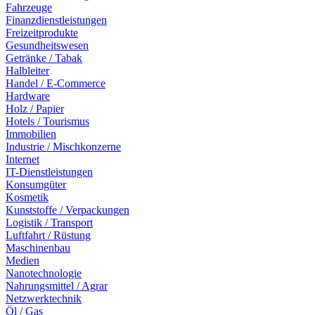
Fahrzeuge
Finanzdienstleistungen
Freizeitprodukte
Gesundheitswesen
Getränke / Tabak
Halbleiter
Handel / E-Commerce
Hardware
Holz / Papier
Hotels / Tourismus
Immobilien
Industrie / Mischkonzerne
Internet
IT-Dienstleistungen
Konsumgüter
Kosmetik
Kunststoffe / Verpackungen
Logistik / Transport
Luftfahrt / Rüstung
Maschinenbau
Medien
Nanotechnologie
Nahrungsmittel / Agrar
Netzwerktechnik
Öl / Gas