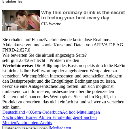
Sie erhalten auf FinanzNachrichten.de kostenlose Realtime-
Aktienkurse von
und
sowie Kurse und Daten von
ARIVA.DE AG
.
FNRD-2.627.0
Wie bewerten Sie die aktuell angezeigte Seite?
sehr gut
1
2
3
4
5
6
schlecht
Problem melden
Werbehinweise:
Die Billigung des Basisprospekts durch die BaFin
ist nicht als ihre Befürwortung der angebotenen Wertpapiere zu
verstehen. Wir empfehlen Interessenten und potenziellen Anlegern
den Basisprospekt und die Endgültigen Bedingungen zu lesen,
bevor sie eine Anlageentscheidung treffen, um sich möglichst
umfassend zu informieren, insbesondere über die potenziellen
Risiken und Chancen des Wertpapiers. Sie sind im Begriff, ein
Produkt zu erwerben, das nicht einfach ist und schwer zu verstehen
sein kann.
Deutschland 40
Xetra-Orderbuch
Ad hoc-Mitteilungen
Nachrichten Börsen
Aktien-Empfehlungen
Branchen
Medien
Nachrichten-Archiv
Mediadaten
Datenschutzeinstellungen