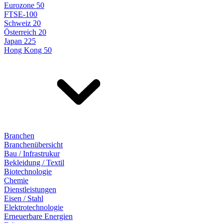
Eurozone 50
FTSE-100
Schweiz 20
Österreich 20
Japan 225
Hong Kong 50
Branchen
Branchenübersicht
Bau / Infrastrukur
Bekleidung / Textil
Biotechnologie
Chemie
Dienstleistungen
Eisen / Stahl
Elektrotechnologie
Erneuerbare Energien