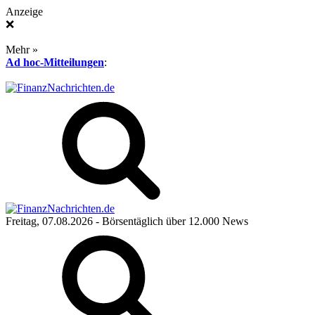
Anzeige
❌
Mehr »
Ad hoc-Mitteilungen
:
Freitag, 07.08.2026
- Börsentäglich über 12.000 News