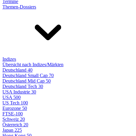
Termine
Themen-Dossiers
Indizes
Übersicht nach Indizes/Märkten
Deutschland 40
Deutschland Small Cap 70
Deutschland Mid Cap 50
Deutschland Tech 30
USA Industrie 30
USA 500
US Tech 100
Eurozone 50
FTSE-100
Schweiz 20
Österreich 20
Japan 225
Hong Kong 50