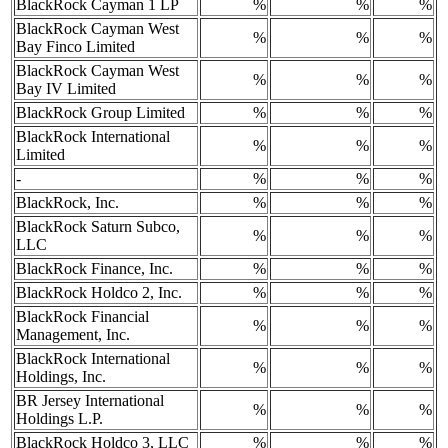
BlackRock Cayman 1 LP
%
%
%
BlackRock Cayman West
%
%
%
Bay Finco Limited
BlackRock Cayman West
%
%
%
Bay IV Limited
BlackRock Group Limited
%
%
%
BlackRock International
%
%
%
Limited
-
%
%
%
BlackRock, Inc.
%
%
%
BlackRock Saturn Subco,
%
%
%
LLC
BlackRock Finance, Inc.
%
%
%
BlackRock Holdco 2, Inc.
%
%
%
BlackRock Financial
%
%
%
Management, Inc.
BlackRock International
%
%
%
Holdings, Inc.
BR Jersey International
%
%
%
Holdings L.P.
BlackRock Holdco 3, LLC
%
%
%