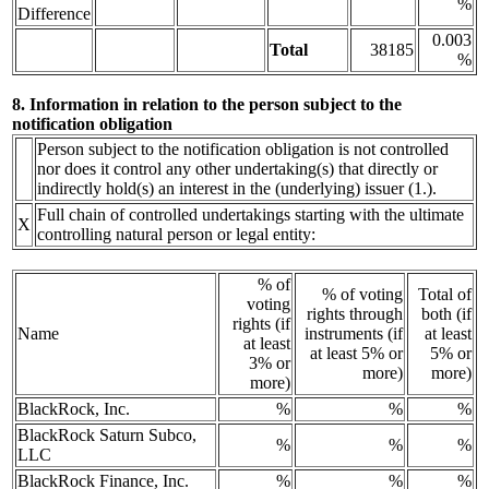
%
Difference
0.003
Total
38185
%
8. Information in relation to the person subject to the
notification obligation
Person subject to the notification obligation is not controlled
nor does it control any other undertaking(s) that directly or
indirectly hold(s) an interest in the (underlying) issuer (1.).
Full chain of controlled undertakings starting with the ultimate
X
controlling natural person or legal entity:
% of
% of voting
Total of
voting
rights through
both (if
rights (if
Name
instruments (if
at least
at least
at least 5% or
5% or
3% or
more)
more)
more)
BlackRock, Inc.
%
%
%
BlackRock Saturn Subco,
%
%
%
LLC
BlackRock Finance, Inc.
%
%
%