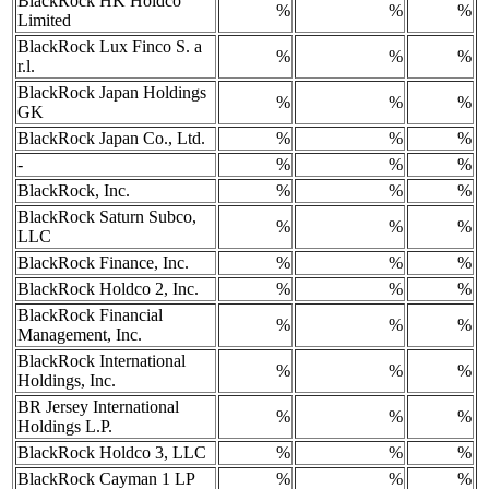
BlackRock HK Holdco
%
%
%
Limited
BlackRock Lux Finco S. a
%
%
%
r.l.
BlackRock Japan Holdings
%
%
%
GK
BlackRock Japan Co., Ltd.
%
%
%
-
%
%
%
BlackRock, Inc.
%
%
%
BlackRock Saturn Subco,
%
%
%
LLC
BlackRock Finance, Inc.
%
%
%
BlackRock Holdco 2, Inc.
%
%
%
BlackRock Financial
%
%
%
Management, Inc.
BlackRock International
%
%
%
Holdings, Inc.
BR Jersey International
%
%
%
Holdings L.P.
BlackRock Holdco 3, LLC
%
%
%
BlackRock Cayman 1 LP
%
%
%