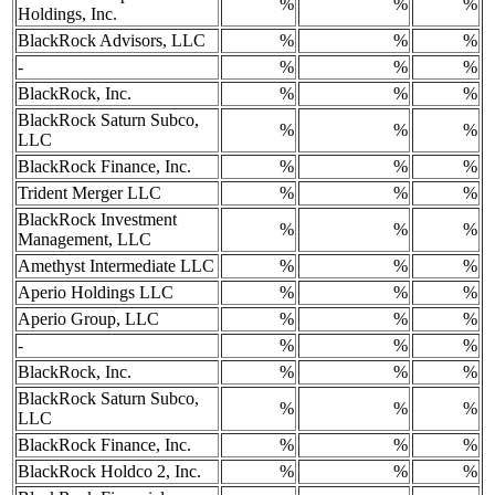
%
%
%
Holdings, Inc.
BlackRock Advisors, LLC
%
%
%
-
%
%
%
BlackRock, Inc.
%
%
%
BlackRock Saturn Subco,
%
%
%
LLC
BlackRock Finance, Inc.
%
%
%
Trident Merger LLC
%
%
%
BlackRock Investment
%
%
%
Management, LLC
Amethyst Intermediate LLC
%
%
%
Aperio Holdings LLC
%
%
%
Aperio Group, LLC
%
%
%
-
%
%
%
BlackRock, Inc.
%
%
%
BlackRock Saturn Subco,
%
%
%
LLC
BlackRock Finance, Inc.
%
%
%
BlackRock Holdco 2, Inc.
%
%
%