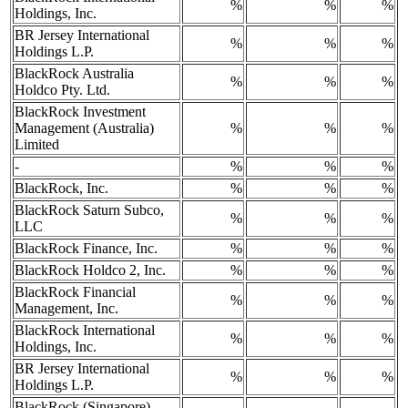
%
%
%
Holdings, Inc.
BR Jersey International
%
%
%
Holdings L.P.
BlackRock Australia
%
%
%
Holdco Pty. Ltd.
BlackRock Investment
Management (Australia)
%
%
%
Limited
-
%
%
%
BlackRock, Inc.
%
%
%
BlackRock Saturn Subco,
%
%
%
LLC
BlackRock Finance, Inc.
%
%
%
BlackRock Holdco 2, Inc.
%
%
%
BlackRock Financial
%
%
%
Management, Inc.
BlackRock International
%
%
%
Holdings, Inc.
BR Jersey International
%
%
%
Holdings L.P.
BlackRock (Singapore)