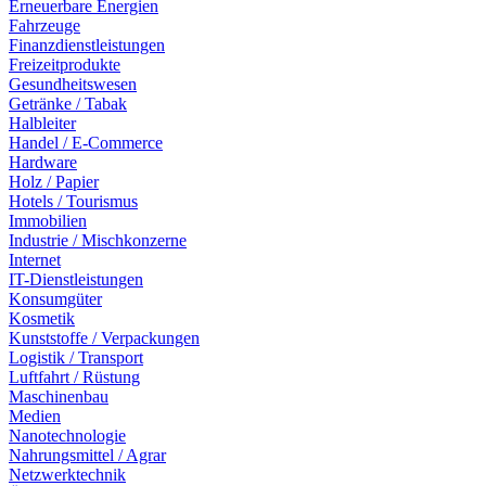
Erneuerbare Energien
Fahrzeuge
Finanzdienstleistungen
Freizeitprodukte
Gesundheitswesen
Getränke / Tabak
Halbleiter
Handel / E-Commerce
Hardware
Holz / Papier
Hotels / Tourismus
Immobilien
Industrie / Mischkonzerne
Internet
IT-Dienstleistungen
Konsumgüter
Kosmetik
Kunststoffe / Verpackungen
Logistik / Transport
Luftfahrt / Rüstung
Maschinenbau
Medien
Nanotechnologie
Nahrungsmittel / Agrar
Netzwerktechnik