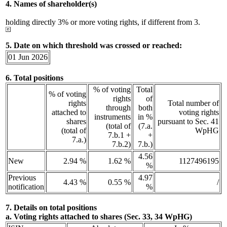
4. Names of shareholder(s)
holding directly 3% or more voting rights, if different from 3.
5. Date on which threshold was crossed or reached:
01 Jun 2026
6. Total positions
% of voting
Total
% of voting
rights
of
rights
Total number of
through
both
attached to
voting rights
instruments
in %
shares
pursuant to Sec. 41
(total of
(7.a.
(total of
WpHG
7.b.1 +
+
7.a.)
7.b.2)
7.b.)
4.56
New
2.94 %
1.62 %
1127496195
%
Previous
4.97
4.43 %
0.55 %
/
notification
%
7. Details on total positions
a. Voting rights attached to shares (Sec. 33, 34 WpHG)