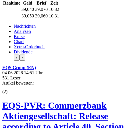
Realtime
Geld
Brief
Zeit
39,040
39,070
10:32
39,050
39,060
10:31
Nachrichten
Analysen
Kurse
Chart
Xetra-Orderbuch
Dividende
‹
›
EQS Group (EN)
04.06.2026 14:51 Uhr
531 Leser
Artikel bewerten:
(
2
)
EQS-PVR: Commerzbank
Aktiengesellschaft: Release
according to Article 40, Section