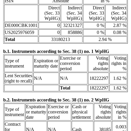
ISIN
Absolute
In %
Direct
Indirect
Direct
Indirect
(Sec. 33
(Sec. 34
(Sec. 33
(Sec. 34
WpHG)
WpHG)
WpHG)
WpHG)
DE000CBK1001
0
32321327
0 %
2.87 %
US2025976059
0
858886
0 %
0.08 %
Total
33180213
2.94 %
b.1. Instruments according to Sec. 38 (1) no. 1 WpHG
Exercise or
Voting
Voting
Type of
Expiration or
conversion
rights
rights in
instrument
maturity date
period
absolute
%
Lent Securities
N/A
N/A
18222297
1.62 %
(right to recall)
Total
18222297
1.62 %
b.2. Instruments according to Sec. 38 (1) no. 2 WpHG
Expiration
Exercise or
Cash or
Voting
Voting
Type of
or maturity
conversion
physical
rights
rights
instrument
date
period
settlement
absolute
in %
Contract
0.003
for
N/A
N/A
Cash
38185