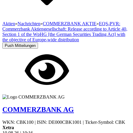
Aktien
»
Nachrichten
»
COMMERZBANK AKTIE
»
EQS-PVR:
Commerzbank Aktiengesellschaft: Release according to Article 40,
Section 1 of the WpHG [the German Securities Trading Act] with
the objective of Europe-wide distribution
Push Mitteilungen
COMMERZBANK AG
WKN: CBK100
|
ISIN: DE000CBK1001
|
Ticker-Symbol: CBK
Xetra
10.08.26
|
10:16