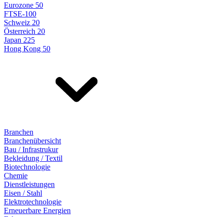
Eurozone 50
FTSE-100
Schweiz 20
Österreich 20
Japan 225
Hong Kong 50
Branchen
Branchenübersicht
Bau / Infrastrukur
Bekleidung / Textil
Biotechnologie
Chemie
Dienstleistungen
Eisen / Stahl
Elektrotechnologie
Erneuerbare Energien