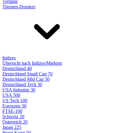
Termine
Themen-Dossiers
Indizes
Übersicht nach Indizes/Märkten
Deutschland 40
Deutschland Small Cap 70
Deutschland Mid Cap 50
Deutschland Tech 30
USA Industrie 30
USA 500
US Tech 100
Eurozone 50
FTSE-100
Schweiz 20
Österreich 20
Japan 225
Hong Kong 50