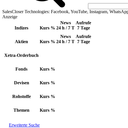
SalesCloser Technologies: Facebook, YouTube, Instagram, WhatsAp
Anzeige
News
Aufrufe
Indizes
Kurs
%
24 h / 7 T
7 Tage
News
Aufrufe
Aktien
Kurs
%
24 h / 7 T
7 Tage
Xetra-Orderbuch
Fonds
Kurs
%
Devisen
Kurs
%
Rohstoffe
Kurs
%
Themen
Kurs
%
Erweiterte Suche