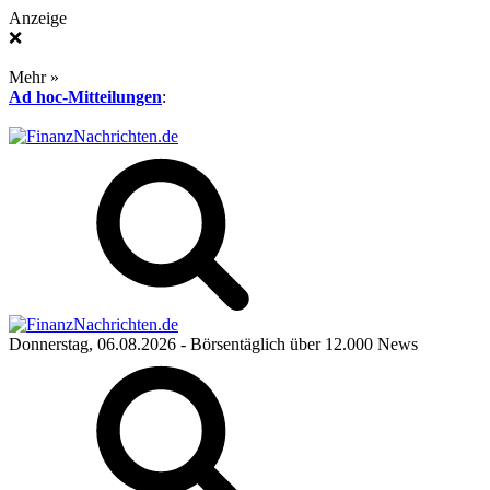
Anzeige
❌
Mehr »
Ad hoc-Mitteilungen
:
Donnerstag, 06.08.2026
- Börsentäglich über 12.000 News