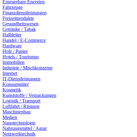
Erneuerbare Energien
Fahrzeuge
Finanzdienstleistungen
Freizeitprodukte
Gesundheitswesen
Getränke / Tabak
Halbleiter
Handel / E-Commerce
Hardware
Holz / Papier
Hotels / Tourismus
Immobilien
Industrie / Mischkonzerne
Internet
IT-Dienstleistungen
Konsumgüter
Kosmetik
Kunststoffe / Verpackungen
Logistik / Transport
Luftfahrt / Rüstung
Maschinenbau
Medien
Nanotechnologie
Nahrungsmittel / Agrar
Netzwerktechnik