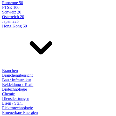
Eurozone 50
FTSE-100
Schweiz 20
Österreich 20
Japan 225
Hong Kong 50
Branchen
Branchenübersicht
Bau / Infrastrukur
Bekleidung / Textil
Biotechnologie
Chemie
Dienstleistungen
Eisen / Stahl
Elektrotechnologie
Erneuerbare Energien