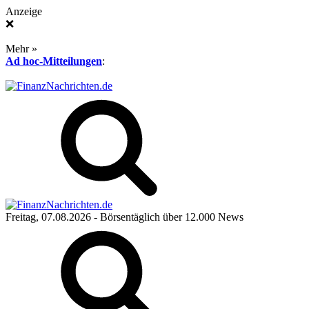
Anzeige
❌
Mehr »
Ad hoc-Mitteilungen
:
Freitag, 07.08.2026
- Börsentäglich über 12.000 News