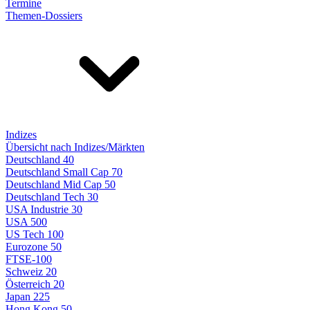
Termine
Themen-Dossiers
Indizes
Übersicht nach Indizes/Märkten
Deutschland 40
Deutschland Small Cap 70
Deutschland Mid Cap 50
Deutschland Tech 30
USA Industrie 30
USA 500
US Tech 100
Eurozone 50
FTSE-100
Schweiz 20
Österreich 20
Japan 225
Hong Kong 50