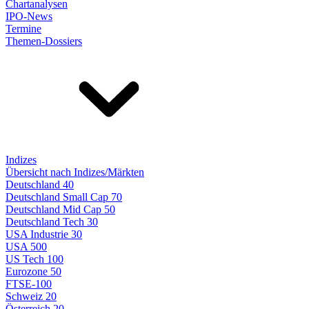
Chartanalysen
IPO-News
Termine
Themen-Dossiers
Indizes
Übersicht nach Indizes/Märkten
Deutschland 40
Deutschland Small Cap 70
Deutschland Mid Cap 50
Deutschland Tech 30
USA Industrie 30
USA 500
US Tech 100
Eurozone 50
FTSE-100
Schweiz 20
Österreich 20