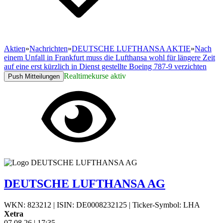
Aktien
»
Nachrichten
»
DEUTSCHE LUFTHANSA AKTIE
»
Nach
einem Unfall in Frankfurt muss die Lufthansa wohl für längere Zeit
auf eine erst kürzlich in Dienst gestellte Boeing 787-9 verzichten
Realtimekurse aktiv
Push Mitteilungen
DEUTSCHE LUFTHANSA AG
WKN: 823212
|
ISIN: DE0008232125
|
Ticker-Symbol: LHA
Xetra
07.08.26
|
17:35