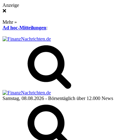
Anzeige
❌
Mehr »
Ad hoc-Mitteilungen
:
Samstag, 08.08.2026
- Börsentäglich über 12.000 News