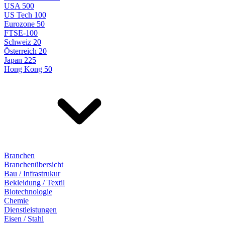
USA 500
US Tech 100
Eurozone 50
FTSE-100
Schweiz 20
Österreich 20
Japan 225
Hong Kong 50
Branchen
Branchenübersicht
Bau / Infrastrukur
Bekleidung / Textil
Biotechnologie
Chemie
Dienstleistungen
Eisen / Stahl