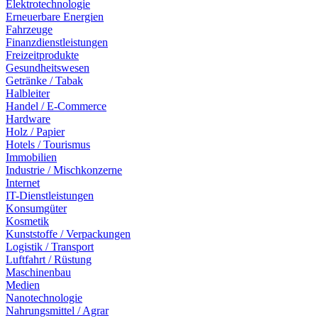
Elektrotechnologie
Erneuerbare Energien
Fahrzeuge
Finanzdienstleistungen
Freizeitprodukte
Gesundheitswesen
Getränke / Tabak
Halbleiter
Handel / E-Commerce
Hardware
Holz / Papier
Hotels / Tourismus
Immobilien
Industrie / Mischkonzerne
Internet
IT-Dienstleistungen
Konsumgüter
Kosmetik
Kunststoffe / Verpackungen
Logistik / Transport
Luftfahrt / Rüstung
Maschinenbau
Medien
Nanotechnologie
Nahrungsmittel / Agrar