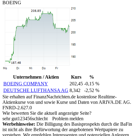
BOEING
Unternehmen / Aktien
Kurs
%
BOEING COMPANY
202,45
-0,15 %
DEUTSCHE LUFTHANSA AG
8,342
-2,52 %
Sie erhalten auf FinanzNachrichten.de kostenlose Realtime-
Aktienkurse von
und
sowie Kurse und Daten von
ARIVA.DE AG
.
FNRD-2.627.0
Wie bewerten Sie die aktuell angezeigte Seite?
sehr gut
1
2
3
4
5
6
schlecht
Problem melden
Werbehinweise:
Die Billigung des Basisprospekts durch die BaFin
ist nicht als ihre Befürwortung der angebotenen Wertpapiere zu
verstehen. Wir empfehlen Interessenten und potenziellen Anlegern