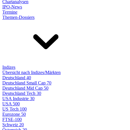
Chartanalysen
IPO-News
Termine
Themen-Dossiers
Indizes
Übersicht nach Indizes/Märkten
Deutschland 40
Deutschland Small Cap 70
Deutschland Mid Cap 50
Deutschland Tech 30
USA Industrie 30
USA 500
US Tech 100
Eurozone 50
FTSE-100
Schweiz 20
Österreich 20