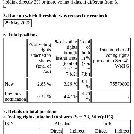
holding directly 3% or more voting rights, if different from 3.
5. Date on which threshold was crossed or reached:
29 May 2026
6. Total positions
% of voting
Total
% of voting
rights
of
rights
Total number of
through
both
attached to
voting rights
instruments
in %
shares
pursuant to Sec. 41
(total of
(7.a.
(total of
WpHG
7.b.1 +
+
7.a.)
7.b.2)
7.b.)
6.11
New
2.85 %
3.26 %
75570800
%
Previous
4.79
0.32 %
4.47 %
/
notification
%
7. Details on total positions
a. Voting rights attached to shares (Sec. 33, 34 WpHG)
ISIN
Absolute
In %
Direct
Indirect
Direct
Indirect