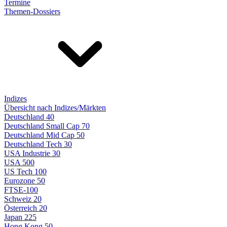
Termine
Themen-Dossiers
Indizes
Übersicht nach Indizes/Märkten
Deutschland 40
Deutschland Small Cap 70
Deutschland Mid Cap 50
Deutschland Tech 30
USA Industrie 30
USA 500
US Tech 100
Eurozone 50
FTSE-100
Schweiz 20
Österreich 20
Japan 225
Hong Kong 50