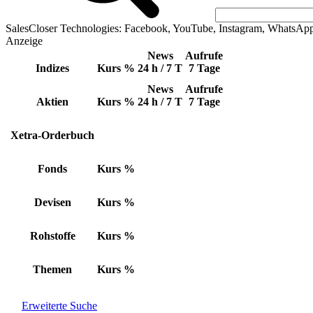
SalesCloser Technologies: Facebook, YouTube, Instagram, WhatsAp
Anzeige
News
Aufrufe
Indizes
Kurs
%
24 h / 7 T
7 Tage
News
Aufrufe
Aktien
Kurs
%
24 h / 7 T
7 Tage
Xetra-Orderbuch
Fonds
Kurs
%
Devisen
Kurs
%
Rohstoffe
Kurs
%
Themen
Kurs
%
Erweiterte Suche