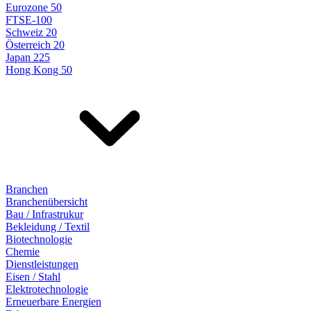
Eurozone 50
FTSE-100
Schweiz 20
Österreich 20
Japan 225
Hong Kong 50
Branchen
Branchenübersicht
Bau / Infrastrukur
Bekleidung / Textil
Biotechnologie
Chemie
Dienstleistungen
Eisen / Stahl
Elektrotechnologie
Erneuerbare Energien