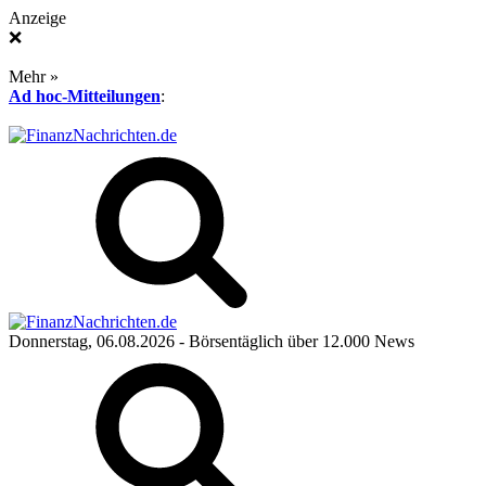
Anzeige
❌
Mehr »
Ad hoc-Mitteilungen
:
Donnerstag, 06.08.2026
- Börsentäglich über 12.000 News