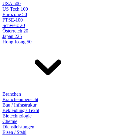
USA 500
US Tech 100
Eurozone 50
FTSE-100
Schweiz 20
Österreich 20
Japan 225
Hong Kong 50
Branchen
Branchenübersicht
Bau / Infrastrukur
Bekleidung / Textil
Biotechnologie
Chemie
Dienstleistungen
Eisen / Stahl