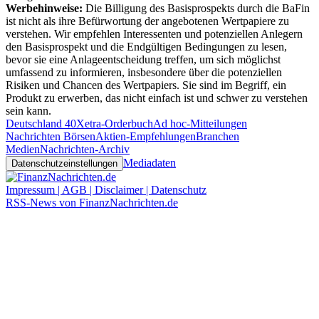
Werbehinweise:
Die Billigung des Basisprospekts durch die BaFin
ist nicht als ihre Befürwortung der angebotenen Wertpapiere zu
verstehen. Wir empfehlen Interessenten und potenziellen Anlegern
den Basisprospekt und die Endgültigen Bedingungen zu lesen,
bevor sie eine Anlageentscheidung treffen, um sich möglichst
umfassend zu informieren, insbesondere über die potenziellen
Risiken und Chancen des Wertpapiers. Sie sind im Begriff, ein
Produkt zu erwerben, das nicht einfach ist und schwer zu verstehen
sein kann.
Deutschland 40
Xetra-Orderbuch
Ad hoc-Mitteilungen
Nachrichten Börsen
Aktien-Empfehlungen
Branchen
Medien
Nachrichten-Archiv
Mediadaten
Datenschutzeinstellungen
Impressum | AGB | Disclaimer | Datenschutz
RSS-News von FinanzNachrichten.de