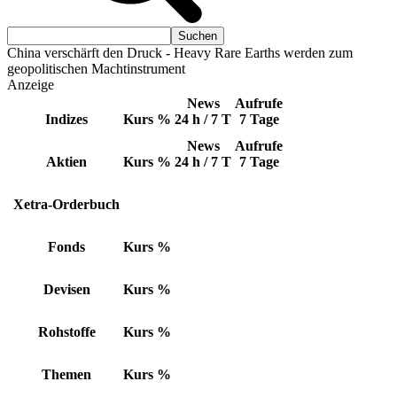
China verschärft den Druck - Heavy Rare Earths werden zum
geopolitischen Machtinstrument
Anzeige
News
Aufrufe
Indizes
Kurs
%
24 h / 7 T
7 Tage
News
Aufrufe
Aktien
Kurs
%
24 h / 7 T
7 Tage
Xetra-Orderbuch
Fonds
Kurs
%
Devisen
Kurs
%
Rohstoffe
Kurs
%
Themen
Kurs
%