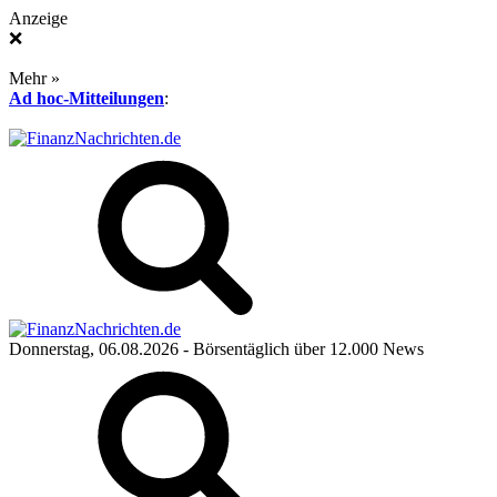
Anzeige
❌
Mehr »
Ad hoc-Mitteilungen
:
Donnerstag, 06.08.2026
- Börsentäglich über 12.000 News