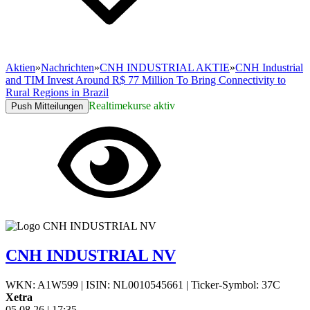
Aktien
»
Nachrichten
»
CNH INDUSTRIAL AKTIE
»
CNH Industrial
and TIM Invest Around R$ 77 Million To Bring Connectivity to
Rural Regions in Brazil
Realtimekurse aktiv
Push Mitteilungen
CNH INDUSTRIAL NV
WKN: A1W599
|
ISIN: NL0010545661
|
Ticker-Symbol: 37C
Xetra
05.08.26
|
17:35