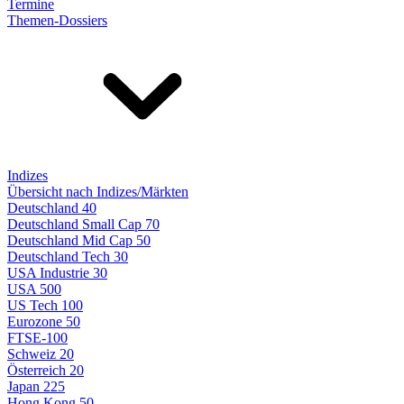
Termine
Themen-Dossiers
Indizes
Übersicht nach Indizes/Märkten
Deutschland 40
Deutschland Small Cap 70
Deutschland Mid Cap 50
Deutschland Tech 30
USA Industrie 30
USA 500
US Tech 100
Eurozone 50
FTSE-100
Schweiz 20
Österreich 20
Japan 225
Hong Kong 50