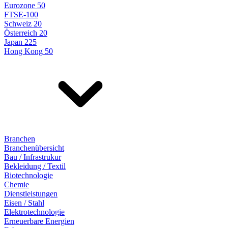
Eurozone 50
FTSE-100
Schweiz 20
Österreich 20
Japan 225
Hong Kong 50
Branchen
Branchenübersicht
Bau / Infrastrukur
Bekleidung / Textil
Biotechnologie
Chemie
Dienstleistungen
Eisen / Stahl
Elektrotechnologie
Erneuerbare Energien