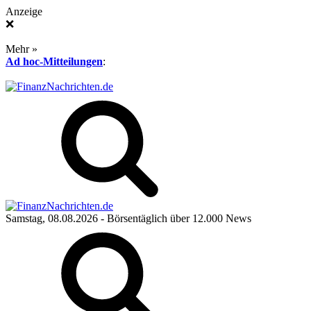
Anzeige
❌
Mehr »
Ad hoc-Mitteilungen
:
Samstag, 08.08.2026
- Börsentäglich über 12.000 News