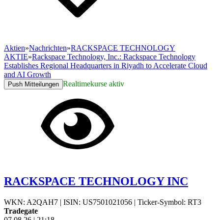
Aktien
»
Nachrichten
»
RACKSPACE TECHNOLOGY
AKTIE
»
Rackspace Technology, Inc.: Rackspace Technology
Establishes Regional Headquarters in Riyadh to Accelerate Cloud
and AI Growth
Realtimekurse aktiv
Push Mitteilungen
RACKSPACE TECHNOLOGY INC
WKN: A2QAH7
|
ISIN: US7501021056
|
Ticker-Symbol: RT3
Tradegate
07.08.26
|
21:18