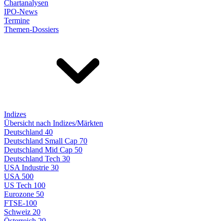
Chartanalysen
IPO-News
Termine
Themen-Dossiers
Indizes
Übersicht nach Indizes/Märkten
Deutschland 40
Deutschland Small Cap 70
Deutschland Mid Cap 50
Deutschland Tech 30
USA Industrie 30
USA 500
US Tech 100
Eurozone 50
FTSE-100
Schweiz 20
Österreich 20