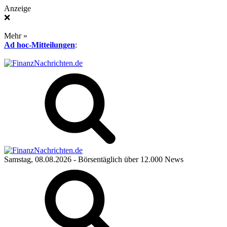
Anzeige
❌
Mehr »
Ad hoc-Mitteilungen
:
Samstag, 08.08.2026
- Börsentäglich über 12.000 News