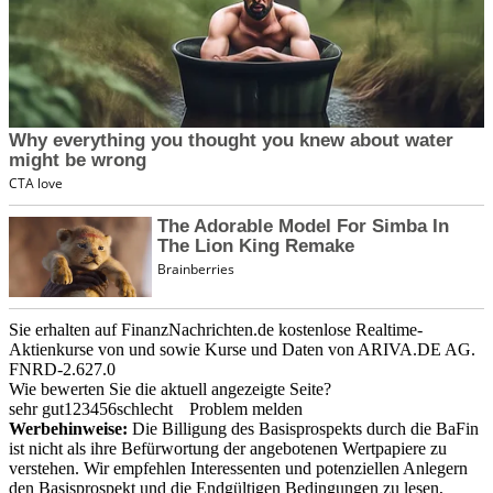
Sie erhalten auf FinanzNachrichten.de kostenlose Realtime-
Aktienkurse von
und
sowie Kurse und Daten von
ARIVA.DE AG
.
FNRD-2.627.0
Wie bewerten Sie die aktuell angezeigte Seite?
sehr gut
1
2
3
4
5
6
schlecht
Problem melden
Werbehinweise:
Die Billigung des Basisprospekts durch die BaFin
ist nicht als ihre Befürwortung der angebotenen Wertpapiere zu
verstehen. Wir empfehlen Interessenten und potenziellen Anlegern
den Basisprospekt und die Endgültigen Bedingungen zu lesen,