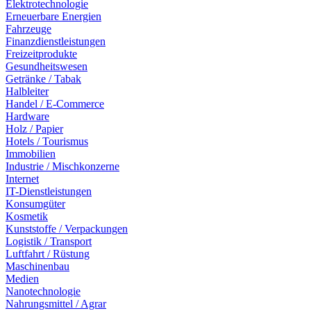
Elektrotechnologie
Erneuerbare Energien
Fahrzeuge
Finanzdienstleistungen
Freizeitprodukte
Gesundheitswesen
Getränke / Tabak
Halbleiter
Handel / E-Commerce
Hardware
Holz / Papier
Hotels / Tourismus
Immobilien
Industrie / Mischkonzerne
Internet
IT-Dienstleistungen
Konsumgüter
Kosmetik
Kunststoffe / Verpackungen
Logistik / Transport
Luftfahrt / Rüstung
Maschinenbau
Medien
Nanotechnologie
Nahrungsmittel / Agrar