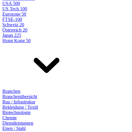
USA 500
US Tech 100
Eurozone 50
FTSE-100
Schweiz 20
Österreich 20
Japan 225
Hong Kong 50
Branchen
Branchenübersicht
Bau / Infrastrukur
Bekleidung / Textil
Biotechnologie
Chemie
Dienstleistungen
Eisen / Stahl