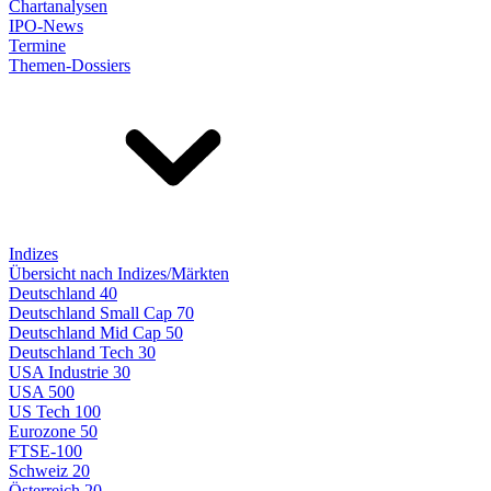
Chartanalysen
IPO-News
Termine
Themen-Dossiers
Indizes
Übersicht nach Indizes/Märkten
Deutschland 40
Deutschland Small Cap 70
Deutschland Mid Cap 50
Deutschland Tech 30
USA Industrie 30
USA 500
US Tech 100
Eurozone 50
FTSE-100
Schweiz 20
Österreich 20