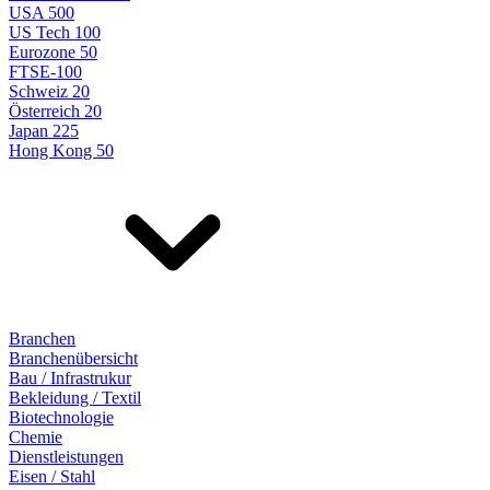
USA 500
US Tech 100
Eurozone 50
FTSE-100
Schweiz 20
Österreich 20
Japan 225
Hong Kong 50
Branchen
Branchenübersicht
Bau / Infrastrukur
Bekleidung / Textil
Biotechnologie
Chemie
Dienstleistungen
Eisen / Stahl