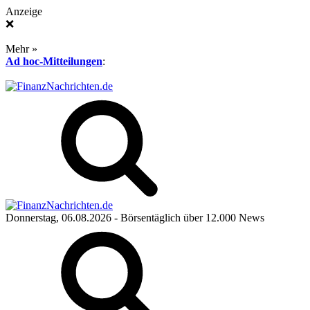
Anzeige
❌
Mehr »
Ad hoc-Mitteilungen
:
Donnerstag, 06.08.2026
- Börsentäglich über 12.000 News