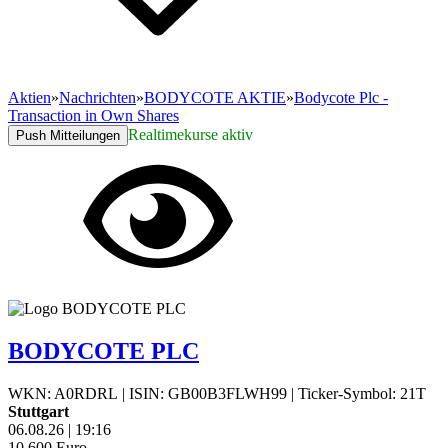
Aktien
»
Nachrichten
»
BODYCOTE AKTIE
»
Bodycote Plc -
Transaction in Own Shares
Realtimekurse aktiv
Push Mitteilungen
BODYCOTE PLC
WKN: A0RDRL
|
ISIN: GB00B3FLWH99
|
Ticker-Symbol: 21T
Stuttgart
06.08.26
|
19:16
10,600
Euro