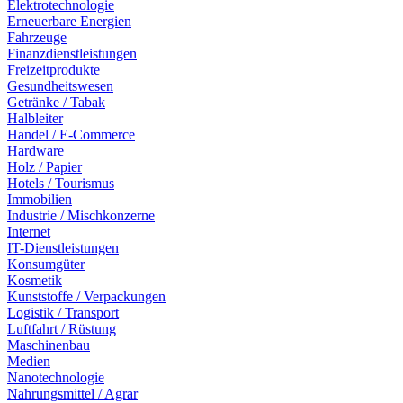
Elektrotechnologie
Erneuerbare Energien
Fahrzeuge
Finanzdienstleistungen
Freizeitprodukte
Gesundheitswesen
Getränke / Tabak
Halbleiter
Handel / E-Commerce
Hardware
Holz / Papier
Hotels / Tourismus
Immobilien
Industrie / Mischkonzerne
Internet
IT-Dienstleistungen
Konsumgüter
Kosmetik
Kunststoffe / Verpackungen
Logistik / Transport
Luftfahrt / Rüstung
Maschinenbau
Medien
Nanotechnologie
Nahrungsmittel / Agrar