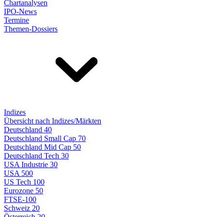
Chartanalysen
IPO-News
Termine
Themen-Dossiers
Indizes
Übersicht nach Indizes/Märkten
Deutschland 40
Deutschland Small Cap 70
Deutschland Mid Cap 50
Deutschland Tech 30
USA Industrie 30
USA 500
US Tech 100
Eurozone 50
FTSE-100
Schweiz 20
Österreich 20