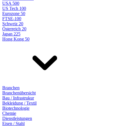
USA 500
US Tech 100
Eurozone 50
FTSE-100
Schweiz 20
Österreich 20
Japan 225
Hong Kong 50
Branchen
Branchenübersicht
Bau / Infrastrukur
Bekleidung / Textil
Biotechnologie
Chemie
Dienstleistungen
Eisen / Stahl