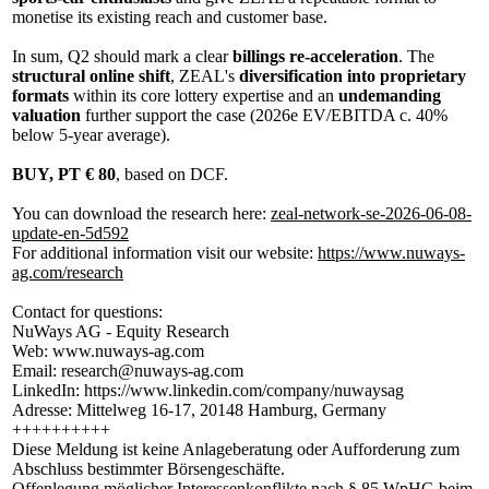
monetise its existing reach and customer base.
In sum, Q2 should mark a clear
billings re-acceleration
. The
structural online shift
, ZEAL's
diversification into proprietary
formats
within its core lottery expertise and an
undemanding
valuation
further support the case (2026e EV/EBITDA c. 40%
below 5-year average).
BUY, PT € 80
, based on DCF.
You can download the research here:
zeal-network-se-2026-06-08-
update-en-5d592
For additional information visit our website:
https://www.nuways-
ag.com/research
Contact for questions:
NuWays AG - Equity Research
Web: www.nuways-ag.com
Email: research@nuways-ag.com
LinkedIn: https://www.linkedin.com/company/nuwaysag
Adresse: Mittelweg 16-17, 20148 Hamburg, Germany
++++++++++
Diese Meldung ist keine Anlageberatung oder Aufforderung zum
Abschluss bestimmter Börsengeschäfte.
Offenlegung möglicher Interessenkonflikte nach § 85 WpHG beim