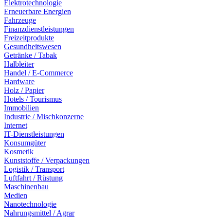
Elektrotechnologie
Erneuerbare Energien
Fahrzeuge
Finanzdienstleistungen
Freizeitprodukte
Gesundheitswesen
Getränke / Tabak
Halbleiter
Handel / E-Commerce
Hardware
Holz / Papier
Hotels / Tourismus
Immobilien
Industrie / Mischkonzerne
Internet
IT-Dienstleistungen
Konsumgüter
Kosmetik
Kunststoffe / Verpackungen
Logistik / Transport
Luftfahrt / Rüstung
Maschinenbau
Medien
Nanotechnologie
Nahrungsmittel / Agrar