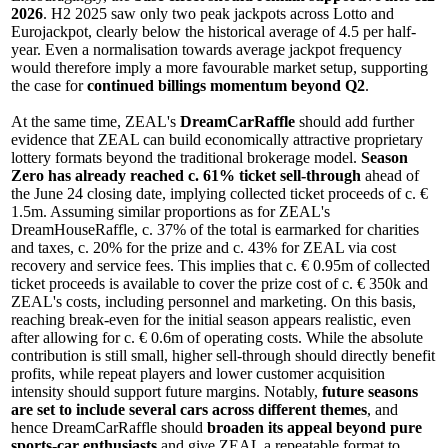
2026
. H2 2025 saw only two peak jackpots across Lotto and
Eurojackpot, clearly below the historical average of 4.5 per half-
year. Even a normalisation towards average jackpot frequency
would therefore imply a more favourable market setup, supporting
the case for
continued billings momentum beyond Q2
.
At the same time, ZEAL's
DreamCarRaffle
should add further
evidence that ZEAL can build economically attractive proprietary
lottery formats beyond the traditional brokerage model.
Season
Zero has already reached c. 61% ticket sell-through
ahead of
the June 24 closing date, implying collected ticket proceeds of c. €
1.5m. Assuming similar proportions as for ZEAL's
DreamHouseRaffle, c. 37% of the total is earmarked for charities
and taxes, c. 20% for the prize and c. 43% for ZEAL via cost
recovery and service fees. This implies that c. € 0.95m of collected
ticket proceeds is available to cover the prize cost of c. € 350k and
ZEAL's costs, including personnel and marketing. On this basis,
reaching break-even for the initial season appears realistic, even
after allowing for c. € 0.6m of operating costs. While the absolute
contribution is still small, higher sell-through should directly benefit
profits, while repeat players and lower customer acquisition
intensity should support future margins. Notably,
future seasons
are set to include several cars across different themes
, and
hence DreamCarRaffle should
broaden its appeal beyond pure
sports-car enthusiasts
and give ZEAL a repeatable format to