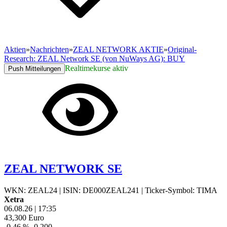
Aktien
»
Nachrichten
»
ZEAL NETWORK AKTIE
»
Original-
Research: ZEAL Network SE (von NuWays AG): BUY
Realtimekurse aktiv
Push Mitteilungen
ZEAL NETWORK SE
WKN: ZEAL24
|
ISIN: DE000ZEAL241
|
Ticker-Symbol: TIMA
Xetra
06.08.26
|
17:35
43,300
Euro
-0,46 %
-0,200