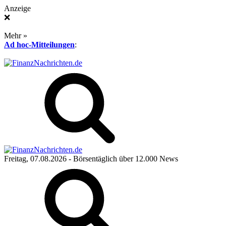
Anzeige
❌
Mehr »
Ad hoc-Mitteilungen
:
Freitag, 07.08.2026
- Börsentäglich über 12.000 News