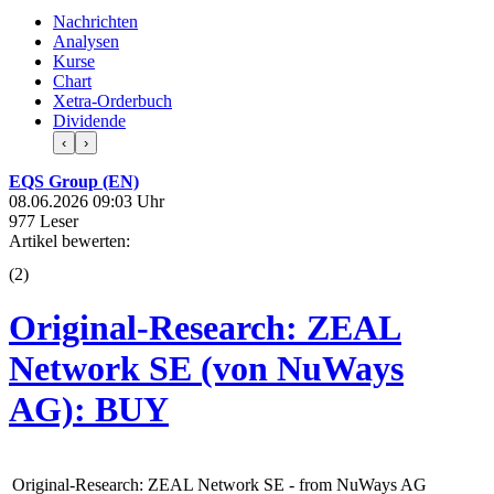
Nachrichten
Analysen
Kurse
Chart
Xetra-Orderbuch
Dividende
‹
›
EQS Group (EN)
08.06.2026 09:03 Uhr
977 Leser
Artikel bewerten:
(
2
)
Original-Research: ZEAL
Network SE (von NuWays
AG): BUY
Original-Research: ZEAL Network SE - from NuWays AG