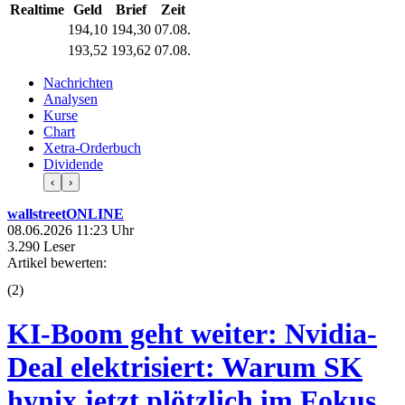
Realtime
Geld
Brief
Zeit
194,10
194,30
07.08.
193,52
193,62
07.08.
Nachrichten
Analysen
Kurse
Chart
Xetra-Orderbuch
Dividende
‹
›
wallstreetONLINE
08.06.2026 11:23 Uhr
3.290 Leser
Artikel bewerten:
(
2
)
KI-Boom geht weiter: Nvidia-
Deal elektrisiert: Warum SK
hynix jetzt plötzlich im Fokus