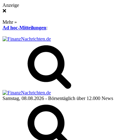
Anzeige
❌
Mehr »
Ad hoc-Mitteilungen
:
Samstag, 08.08.2026
- Börsentäglich über 12.000 News