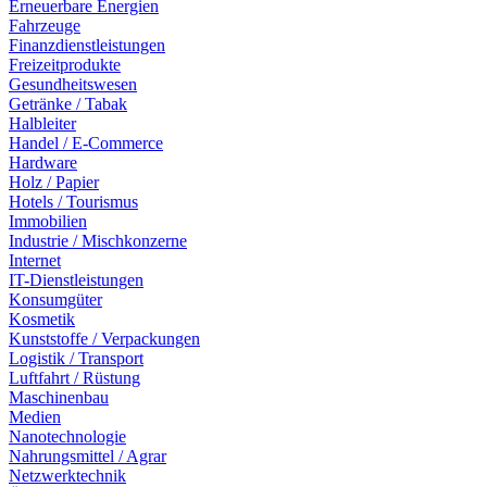
Erneuerbare Energien
Fahrzeuge
Finanzdienstleistungen
Freizeitprodukte
Gesundheitswesen
Getränke / Tabak
Halbleiter
Handel / E-Commerce
Hardware
Holz / Papier
Hotels / Tourismus
Immobilien
Industrie / Mischkonzerne
Internet
IT-Dienstleistungen
Konsumgüter
Kosmetik
Kunststoffe / Verpackungen
Logistik / Transport
Luftfahrt / Rüstung
Maschinenbau
Medien
Nanotechnologie
Nahrungsmittel / Agrar
Netzwerktechnik