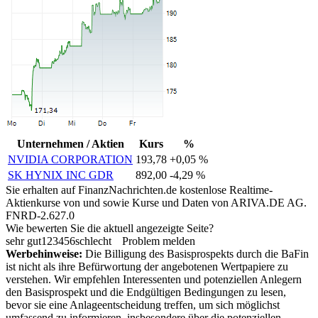
Unternehmen / Aktien
Kurs
%
NVIDIA CORPORATION
193,78
+0,05 %
SK HYNIX INC GDR
892,00
-4,29 %
Sie erhalten auf FinanzNachrichten.de kostenlose Realtime-
Aktienkurse von
und
sowie Kurse und Daten von
ARIVA.DE AG
.
FNRD-2.627.0
Wie bewerten Sie die aktuell angezeigte Seite?
sehr gut
1
2
3
4
5
6
schlecht
Problem melden
Werbehinweise:
Die Billigung des Basisprospekts durch die BaFin
ist nicht als ihre Befürwortung der angebotenen Wertpapiere zu
verstehen. Wir empfehlen Interessenten und potenziellen Anlegern
den Basisprospekt und die Endgültigen Bedingungen zu lesen,
bevor sie eine Anlageentscheidung treffen, um sich möglichst
umfassend zu informieren, insbesondere über die potenziellen