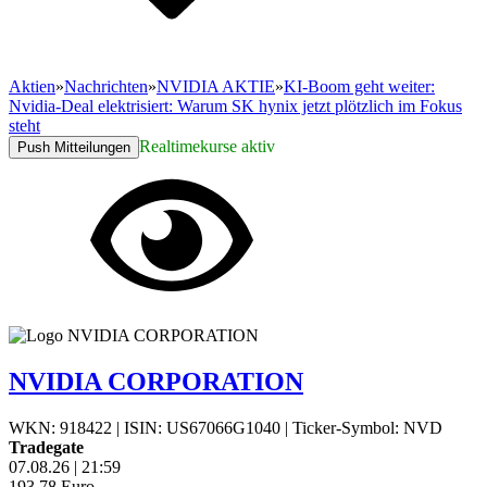
Aktien
»
Nachrichten
»
NVIDIA AKTIE
»
KI-Boom geht weiter:
Nvidia-Deal elektrisiert: Warum SK hynix jetzt plötzlich im Fokus
steht
Realtimekurse aktiv
Push Mitteilungen
NVIDIA CORPORATION
WKN: 918422
|
ISIN: US67066G1040
|
Ticker-Symbol: NVD
Tradegate
07.08.26
|
21:59
193,78
Euro