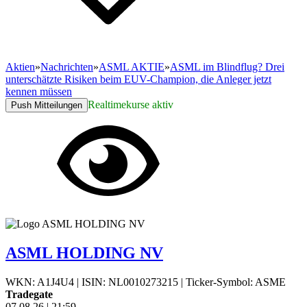
Aktien
»
Nachrichten
»
ASML AKTIE
»
ASML im Blindflug? Drei
unterschätzte Risiken beim EUV-Champion, die Anleger jetzt
kennen müssen
Realtimekurse aktiv
Push Mitteilungen
ASML HOLDING NV
WKN: A1J4U4
|
ISIN: NL0010273215
|
Ticker-Symbol: ASME
Tradegate
07.08.26
|
21:59