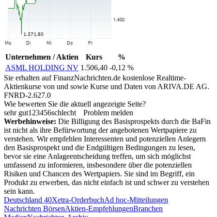
Unternehmen / Aktien
Kurs
%
ASML HOLDING NV
1.506,40
-0,12 %
Sie erhalten auf FinanzNachrichten.de kostenlose Realtime-
Aktienkurse von
und
sowie Kurse und Daten von
ARIVA.DE AG
.
FNRD-2.627.0
Wie bewerten Sie die aktuell angezeigte Seite?
sehr gut
1
2
3
4
5
6
schlecht
Problem melden
Werbehinweise:
Die Billigung des Basisprospekts durch die BaFin
ist nicht als ihre Befürwortung der angebotenen Wertpapiere zu
verstehen. Wir empfehlen Interessenten und potenziellen Anlegern
den Basisprospekt und die Endgültigen Bedingungen zu lesen,
bevor sie eine Anlageentscheidung treffen, um sich möglichst
umfassend zu informieren, insbesondere über die potenziellen
Risiken und Chancen des Wertpapiers. Sie sind im Begriff, ein
Produkt zu erwerben, das nicht einfach ist und schwer zu verstehen
sein kann.
Deutschland 40
Xetra-Orderbuch
Ad hoc-Mitteilungen
Nachrichten Börsen
Aktien-Empfehlungen
Branchen