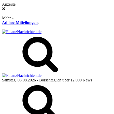
Anzeige
❌
Mehr »
Ad hoc-Mitteilungen
:
Samstag, 08.08.2026
- Börsentäglich über 12.000 News