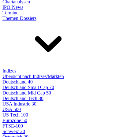
Chartanalysen
IPO-News
Termine
Themen-Dossiers
Indizes
Übersicht nach Indizes/Märkten
Deutschland 40
Deutschland Small Cap 70
Deutschland Mid Cap 50
Deutschland Tech 30
USA Industrie 30
USA 500
US Tech 100
Eurozone 50
FTSE-100
Schweiz 20
Österreich 20