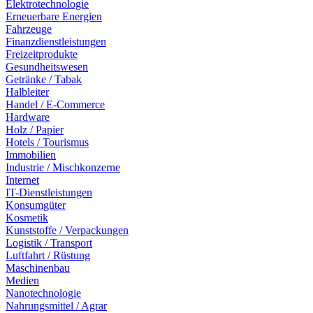
Elektrotechnologie
Erneuerbare Energien
Fahrzeuge
Finanzdienstleistungen
Freizeitprodukte
Gesundheitswesen
Getränke / Tabak
Halbleiter
Handel / E-Commerce
Hardware
Holz / Papier
Hotels / Tourismus
Immobilien
Industrie / Mischkonzerne
Internet
IT-Dienstleistungen
Konsumgüter
Kosmetik
Kunststoffe / Verpackungen
Logistik / Transport
Luftfahrt / Rüstung
Maschinenbau
Medien
Nanotechnologie
Nahrungsmittel / Agrar