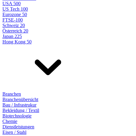
USA 500
US Tech 100
Eurozone 50
FTSE-100
Schweiz 20
Österreich 20
Japan 225
Hong Kong 50
Branchen
Branchenübersicht
Bau / Infrastrukur
Bekleidung / Textil
Biotechnologie
Chemie
Dienstleistungen
Eisen / Stahl