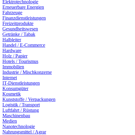
Elektrotechnologie
Erneuerbare Energien
Fahrzeuge
Finanzdienstleistungen
Freizeitprodukte
Gesundheitswesen
Getränke / Tabak
Halbleiter
Handel / E-Commerce
Hardware
Holz / Papier
Hotels / Tourismus
Immobilien
Industrie / Mischkonzerne
Internet
IT-Dienstleistungen
Konsumgüter
Kosmetik
Kunststoffe / Verpackungen
Logistik / Transport
Luftfahrt / Rüstung
Maschinenbau
Medien
Nanotechnologie
Nahrungsmittel / Agrar