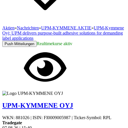
Aktien
»
Nachrichten
»
UPM-KYMMENE AKTIE
»
UPM-Kymmene
Oyj: UPM delivers purpose-built adhesive solutions for demanding
label applications
Realtimekurse aktiv
Push Mitteilungen
UPM-KYMMENE OYJ
WKN: 881026
|
ISIN: FI0009005987
|
Ticker-Symbol: RPL
Tradegate
07.08.26
|
15:40