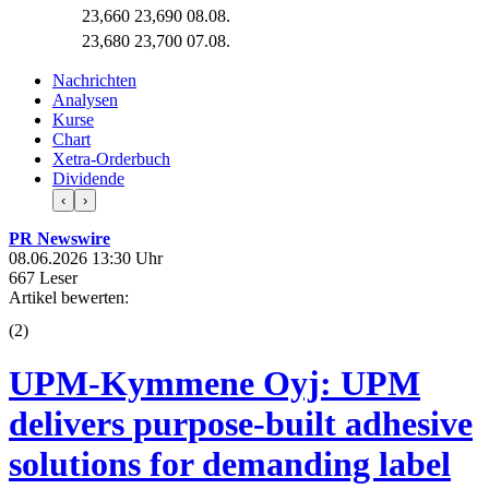
23,660
23,690
08.08.
23,680
23,700
07.08.
Nachrichten
Analysen
Kurse
Chart
Xetra-Orderbuch
Dividende
‹
›
PR Newswire
08.06.2026 13:30 Uhr
667 Leser
Artikel bewerten:
(
2
)
UPM-Kymmene Oyj: UPM
delivers purpose-built adhesive
solutions for demanding label