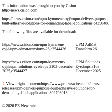
This information was brought to you by Cision
http://news.cision.com
https://news.cision.com/upm-kymmene-oyj/r/upm-delivers-purpose-
built-adhesive-solutions-for-demanding-label-applications,c4358486
The following files are available for download:
https://news.cision.com/upm-kymmene-
UPM AdMat
oyj/i/upm-admat-transform-26,c3544426
Transform 26
https://news.cision.com/upm-kymmene-
UPM Solutions
oyj/i/upm-solutions-eyedrops-3103-december-
Eyedrops 3103
2025,c3544427
December 2025
View original content:https://www.prnewswire.co.uk/news-
releases/upm-delivers-purpose-built-adhesive-solutions-for-
demanding-label-applications-302793913.html
© 2026 PR Newswire