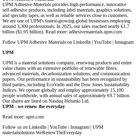
UPM Adhesive Materials provides high-performance, innovative
self-adhesive products, including label materials, graphics solutions,
and specialty tapes, as well as reliable services close to customers.
We are one of UPM's fastest-growing global businesses employing
around 3,300 professionals. In 2025, our sales reached nearly €1.7
billion ($1.95 billion). Read more: adhesivematerials.upm.com
Follow UPM Adhesive Materials on LinkedIn | YouTube | Instagram
UPM
UPM is a material solutions company, renewing products and entire
value chains with an extensive portfolio of renewable fibres,
advanced materials, decarbonization solutions, and communication
papers. Our performance in sustainability has been recognized by
third parties, including EcoVadis and the Dow Jones Sustainability
Indices. We operate globally and employ approximately 15,100
people worldwide, with annual sales of approximately €9.7 billion.
Our shares are listed on Nasdaq Helsinki Ltd.
UPM - we renew the everyday
Read more: upm.com
Follow us on LinkedIn | YouTube | Instagram | UPM
materialsolutions WeRenewTheEveryday