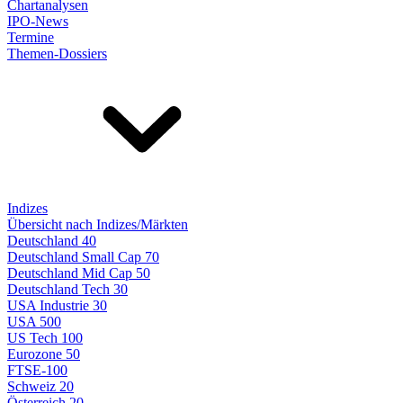
Chartanalysen
IPO-News
Termine
Themen-Dossiers
Indizes
Übersicht nach Indizes/Märkten
Deutschland 40
Deutschland Small Cap 70
Deutschland Mid Cap 50
Deutschland Tech 30
USA Industrie 30
USA 500
US Tech 100
Eurozone 50
FTSE-100
Schweiz 20
Österreich 20