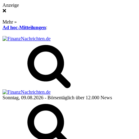
Anzeige
❌
Mehr »
Ad hoc-Mitteilungen
:
Sonntag, 09.08.2026
- Börsentäglich über 12.000 News