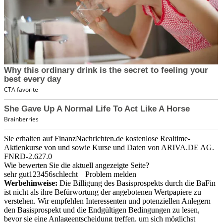
Sie erhalten auf FinanzNachrichten.de kostenlose Realtime-
Aktienkurse von
und
sowie Kurse und Daten von
ARIVA.DE AG
.
FNRD-2.627.0
Wie bewerten Sie die aktuell angezeigte Seite?
sehr gut
1
2
3
4
5
6
schlecht
Problem melden
Werbehinweise:
Die Billigung des Basisprospekts durch die BaFin
ist nicht als ihre Befürwortung der angebotenen Wertpapiere zu
verstehen. Wir empfehlen Interessenten und potenziellen Anlegern
den Basisprospekt und die Endgültigen Bedingungen zu lesen,
bevor sie eine Anlageentscheidung treffen, um sich möglichst