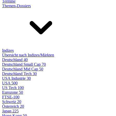
Termine
Themen-Dossiers
Indizes
Übersicht nach Indizes/Märkten
Deutschland 40
Deutschland Small Cap 70
Deutschland Mid Cap 50
Deutschland Tech 30
USA Industrie 30
USA 500
US Tech 100
Eurozone 50
FTSE-100
Schweiz 20
Österreich 20
Japan 225
Hong Kong 50