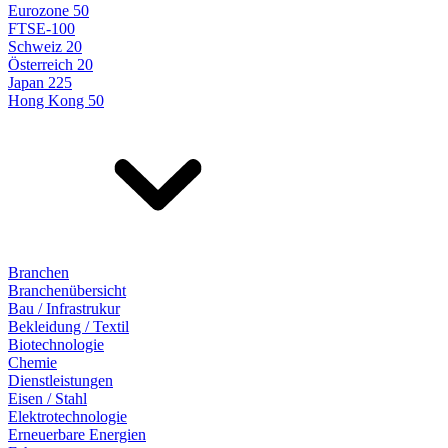
Eurozone 50
FTSE-100
Schweiz 20
Österreich 20
Japan 225
Hong Kong 50
Branchen
Branchenübersicht
Bau / Infrastrukur
Bekleidung / Textil
Biotechnologie
Chemie
Dienstleistungen
Eisen / Stahl
Elektrotechnologie
Erneuerbare Energien