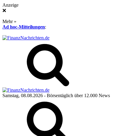
Anzeige
❌
Mehr »
Ad hoc-Mitteilungen
:
Samstag, 08.08.2026
- Börsentäglich über 12.000 News