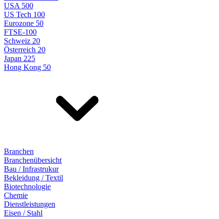
USA 500
US Tech 100
Eurozone 50
FTSE-100
Schweiz 20
Österreich 20
Japan 225
Hong Kong 50
Branchen
Branchenübersicht
Bau / Infrastrukur
Bekleidung / Textil
Biotechnologie
Chemie
Dienstleistungen
Eisen / Stahl