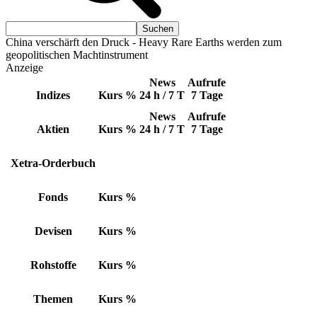
China verschärft den Druck - Heavy Rare Earths werden zum
geopolitischen Machtinstrument
Anzeige
News
Aufrufe
Indizes
Kurs
%
24 h / 7 T
7 Tage
News
Aufrufe
Aktien
Kurs
%
24 h / 7 T
7 Tage
Xetra-Orderbuch
Fonds
Kurs
%
Devisen
Kurs
%
Rohstoffe
Kurs
%
Themen
Kurs
%