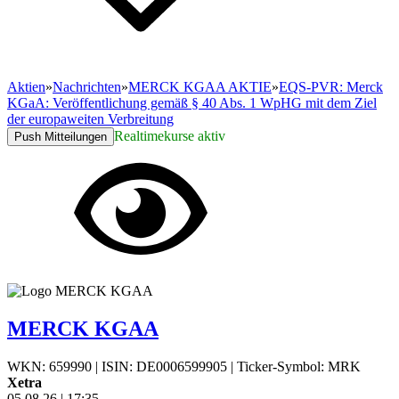
Aktien
»
Nachrichten
»
MERCK KGAA AKTIE
»
EQS-PVR: Merck
KGaA: Veröffentlichung gemäß § 40 Abs. 1 WpHG mit dem Ziel
der europaweiten Verbreitung
Realtimekurse aktiv
Push Mitteilungen
MERCK KGAA
WKN: 659990
|
ISIN: DE0006599905
|
Ticker-Symbol: MRK
Xetra
05.08.26
|
17:35