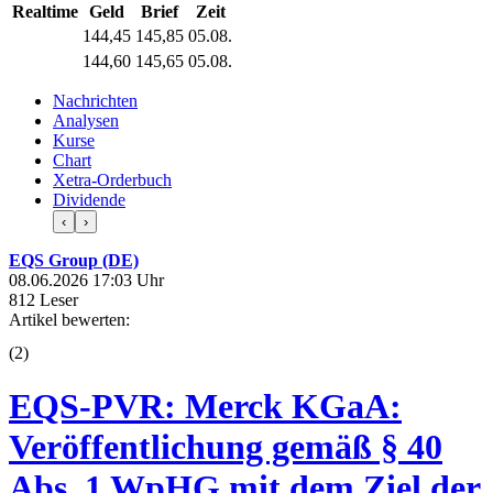
Realtime
Geld
Brief
Zeit
144,45
145,85
05.08.
144,60
145,65
05.08.
Nachrichten
Analysen
Kurse
Chart
Xetra-Orderbuch
Dividende
‹
›
EQS Group (DE)
08.06.2026 17:03 Uhr
812 Leser
Artikel bewerten:
(
2
)
EQS-PVR: Merck KGaA:
Veröffentlichung gemäß § 40
Abs. 1 WpHG mit dem Ziel der