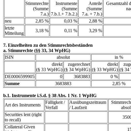
Stimmrechte
Instrumente
Anteile
Gesamtzahl d
(Summe
(Summe
(Summe
na
7.a.)
7.b.1.+ 7.b.2.)
7.a. + 7.b.)
neu
2,85 %
0,03 %
2,88 %
letzte
3,18 %
0,11 %
3,29 %
Mitteilung
7. Einzelheiten zu den Stimmrechtsbeständen
a. Stimmrechte (§§ 33, 34 WpHG)
ISIN
absolut
in %
direkt
zugerechnet
direkt
zug
(§ 33 WpHG)
(§ 34 WpHG)
(§ 33 WpHG)
(§ 3
DE0006599905
0
3683883
0 %
Summe
3683883
2,85 %
b.1. Instrumente i.S.d. § 38 Abs. 1 Nr. 1 WpHG
Fälligkeit /
Ausübungszeitraum
Stimmrech
Art des Instruments
Verfall
/ Laufzeit
absol
Securities lent (right
350
to recall)
Collateral Given
1