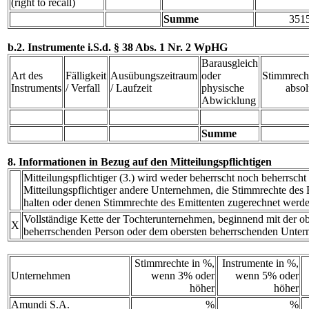
(right to recall)
Summe
351
b.2. Instrumente i.S.d. § 38 Abs. 1 Nr. 2 WpHG
Barausgleich
Art des
Fälligkeit
Ausübungszeitraum
oder
Stimmrech
Instruments
/ Verfall
/ Laufzeit
physische
absol
Abwicklung
Summe
8. Informationen in Bezug auf den Mitteilungspflichtigen
Mitteilungspflichtiger (3.) wird weder beherrscht noch beherrscht
Mitteilungspflichtiger andere Unternehmen, die Stimmrechte des E
halten oder denen Stimmrechte des Emittenten zugerechnet werde
Vollständige Kette der Tochterunternehmen, beginnend mit der ob
X
beherrschenden Person oder dem obersten beherrschenden Unte
Stimmrechte in %,
Instrumente in %,
Unternehmen
wenn 3% oder
wenn 5% oder
höher
höher
Amundi S.A.
%
%