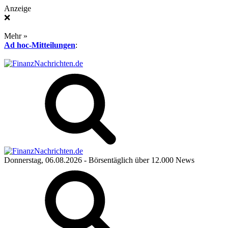
Anzeige
❌
Mehr »
Ad hoc-Mitteilungen
:
Donnerstag, 06.08.2026
- Börsentäglich über 12.000 News