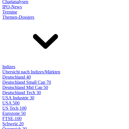
Chartanalysen
IPO-News
Termine
Themen-Dossiers
Indizes
Übersicht nach Indizes/Märkten
Deutschland 40
Deutschland Small Cap 70
Deutschland Mid Cap 50
Deutschland Tech 30
USA Industrie 30
USA 500
US Tech 100
Eurozone 50
FTSE-100
Schweiz 20
Österreich 20