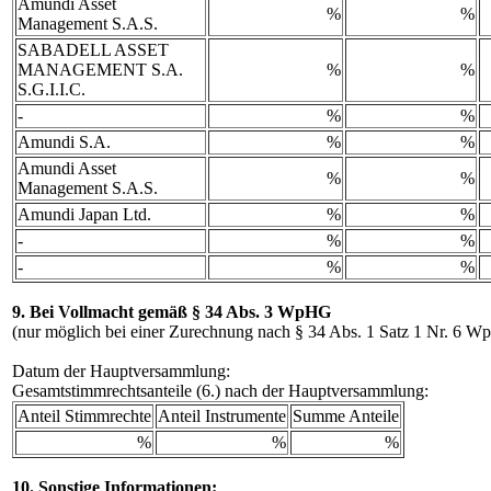
Amundi Asset
%
%
Management S.A.S.
SABADELL ASSET
MANAGEMENT S.A.
%
%
S.G.I.I.C.
-
%
%
Amundi S.A.
%
%
Amundi Asset
%
%
Management S.A.S.
Amundi Japan Ltd.
%
%
-
%
%
-
%
%
9. Bei Vollmacht gemäß § 34 Abs. 3 WpHG
(nur möglich bei einer Zurechnung nach § 34 Abs. 1 Satz 1 Nr. 6 
Datum der Hauptversammlung:
Gesamtstimmrechtsanteile (6.) nach der Hauptversammlung:
Anteil Stimmrechte
Anteil Instrumente
Summe Anteile
%
%
%
10. Sonstige Informationen: