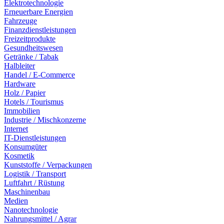
Elektrotechnologie
Erneuerbare Energien
Fahrzeuge
Finanzdienstleistungen
Freizeitprodukte
Gesundheitswesen
Getränke / Tabak
Halbleiter
Handel / E-Commerce
Hardware
Holz / Papier
Hotels / Tourismus
Immobilien
Industrie / Mischkonzerne
Internet
IT-Dienstleistungen
Konsumgüter
Kosmetik
Kunststoffe / Verpackungen
Logistik / Transport
Luftfahrt / Rüstung
Maschinenbau
Medien
Nanotechnologie
Nahrungsmittel / Agrar