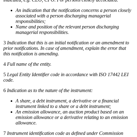
An
indication
that
the
notification
concerns
a
person
closely
associated
with
a
person
discharging
managerial
responsibilities;
Name
and
position
of
the
relevant
person
discharging
managerial
responsibilities.
3
Indication
that
this
is
an
initial
notification
or
an
amendment
to
prior
notifications.
In
case
of
amendment,
explain
the
error
that
this notification is amending.
4
Full
name
of
the
entity.
5
Legal
Entity
Identifier
code
in
accordance
with
ISO
17442
LEI
code.
6
Indication
as
to
the
nature
of
the
instrument:
A
share,
a
debt
instrument,
a
derivative
or
a
financial
instrument
linked
to
a
share
or
a
debt
instrument;
An emission allowance,
an
auction product
based
on an
emission allowance
or
a derivative
relating to
an
emission
allowance.
7
Instrument
identification
code
as
defined
under
Commission