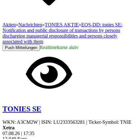
Aktien
»
Nachrichten
»
TONIES AKTIE
»
EQS-DD: tonies SE:
Notification and public disclosure of transactions by persons
discharging managerial responsibilities and persons closely
associated with them
Realtimekurse aktiv
Push Mitteilungen
TONIES SE
WKN: A3CM2W
|
ISIN: LU2333563281
|
Ticker-Symbol: TNIE
Xetra
07.08.26
|
17:35
12,040
Euro