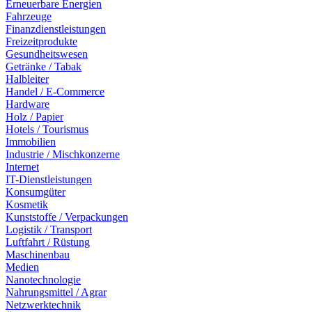
Erneuerbare Energien
Fahrzeuge
Finanzdienstleistungen
Freizeitprodukte
Gesundheitswesen
Getränke / Tabak
Halbleiter
Handel / E-Commerce
Hardware
Holz / Papier
Hotels / Tourismus
Immobilien
Industrie / Mischkonzerne
Internet
IT-Dienstleistungen
Konsumgüter
Kosmetik
Kunststoffe / Verpackungen
Logistik / Transport
Luftfahrt / Rüstung
Maschinenbau
Medien
Nanotechnologie
Nahrungsmittel / Agrar
Netzwerktechnik