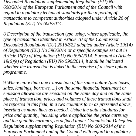
Delegated
Regulation
supplementing
Regulation
(EU)
No
600/2014
of the
European
Parliament
and
of
the
Council
with
regard
to
regulatory
technical
standards
for
the
reporting
of
transactions
to competent authorities adopted under Article 26 of
Regulation (EU) No 600/2014.
8
Description
of
the
transaction
type
using,
where
applicable,
the
type
of
transaction
identified
in
Article
10
of
the
Commission
Delegated Regulation (EU) 2016/522 adopted under Article 19(14)
of Regulation (EU) No 596/2014 or a specific example set out in
Article 19(7) of Regulation (EU) No 596/2014. Pursuant to Article
19(6)(e) of Regulation (EU) No 596/2014, it shall be indicated
whether the transaction is linked to the exercise of a share option
programme.
9
Where more than one transaction of the same nature (purchases,
sales, lendings, borrows, ...) on the same financial instrument or
emission
allowance
are
executed
on
the
same
day
and
on
the
same
place
of
transaction,
prices
and
volumes
of
these
transactions shall
be
reported
in
this
field,
in
a
two
columns
form
as
presented
above,
inserting
as
many
lines
as
needed. Using the data standards for
price and quantity, including where applicable the price currency
and the quantity currency, as defined
under Commission Delegated
Regulation supplementing Regulation (EU) No 600/2014 of the
European Parliament and of the Council with regard to regulatory