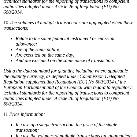
technical standards for the reporting of transactions to competent
authorities adopted under Article 26 of Regulation (EU) No
600/2014.
10
The
volumes
of
multiple
transactions
are
aggregated
when
these
transactions:
Relate
to
the
same
financial
instrument
or
emission
allowance;
Are
of the
same
nature;
Are
executed on the same
day;
And
are executed
on
the same
place of
transaction.
Using the data standard for quantity, including where applicable
the quantity currency, as defined under Commission Delegated
Regulation supplementing Regulation (EU) No 600/2014 of the
European Parliament and of the Council with regard to regulatory
technical standards for the reporting of transactions to competent
authorities adopted under Article 26 of Regulation (EU) No
600/2014.
11
Price
information:
In
case
of
a
single
transaction,
the
price
of
the
single
transaction;
In
case
the
volumes
of
multiple
transactions
are
aggregated: