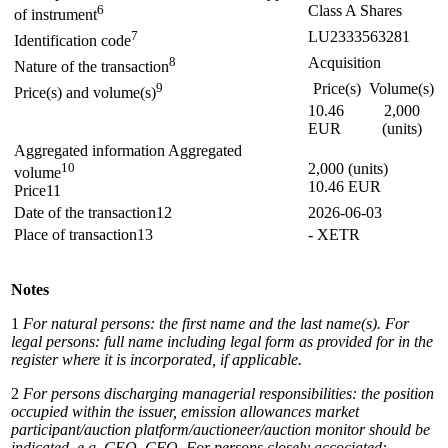
6
Class A Shares
of instrument
7
LU2333563281
Identification code
8
Acquisition
Nature of the transaction
9
Price(s)
Volume(s)
Price(s) and volume(s)
10.46
2,000
EUR
(units)
Aggregated information Aggregated
10
2,000 (units)
volume
10.46 EUR
Price11
Date of the transaction12
2026-06-03
Place of transaction13
- XETR
Notes
1
For natural persons: the first name and the last name(s). For
legal persons: full name including legal form as provided
for in the
register where it is incorporated, if applicable.
2
For persons discharging managerial responsibilities: the position
occupied within the issuer, emission allowances market
participant/auction
platform/auctioneer/auction
monitor
should
be
indicated,
e.g.
CEO,
CFO.
For
persons
closely
accociated: