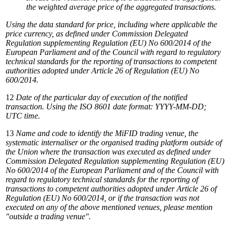
the
weighted
average
price
of
the
aggregated
transactions.
Using the data standard for price, including where applicable the
price currency, as defined under Commission Delegated
Regulation supplementing Regulation (EU) No 600/2014 of the
European Parliament and of the Council with regard to regulatory
technical
standards for the reporting of transactions to competent
authorities adopted under Article 26 of Regulation (EU) No
600/2014.
12
Date
of
the
particular
day
of
execution
of
the
notified
transaction.
Using
the
ISO
8601
date
format:
YYYY-MM-DD;
UTC
time.
13
Name and code to identify the MiFID trading venue, the
systematic internaliser or the organised trading platform outside of
the Union
where
the
transaction
was
executed
as
defined
under
Commission
Delegated
Regulation
supplementing
Regulation
(EU)
No 600/2014
of
the
European
Parliament
and
of
the
Council
with
regard
to
regulatory
technical
standards
for
the
reporting
of
transactions to
competent
authorities
adopted
under
Article
26
of
Regulation
(EU)
No
600/2014,
or
if
the
transaction
was
not
executed
on
any
of the
above
mentioned
venues,
please
mention
"outside
a
trading
venue".