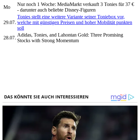
Nur noch 1 Woche: MediaMarkt verkauft 3 Tonies für 37 €
Mo
- darunter auch beliebte Disney-Figuren
Tonies stellt eine weitere Variante seiner Toniebox vor,
29.07.
welche mit günstigen Preisen und hoher Mobilität punkten
soll
Adidas, Tonies, and Lahontan Gold: Three Promising
28.07.
Stocks with Strong Momentum