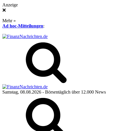
Anzeige
❌
Mehr »
Ad hoc-Mitteilungen
:
Samstag, 08.08.2026
- Börsentäglich über 12.000 News