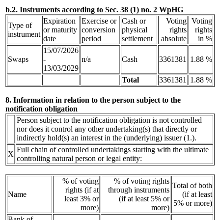
b.2. Instruments according to Sec. 38 (1) no. 2 WpHG
Expiration
Exercise or
Cash or
Voting
Voting
Type of
or maturity
conversion
physical
rights
rights
instrument
date
period
settlement
absolute
in %
15/07/2026
Swaps
-
n/a
Cash
3361381
1.88 %
13/03/2029
Total
3361381
1.88 %
8. Information in relation to the person subject to the
notification obligation
Person subject to the notification obligation is not controlled
nor does it control any other undertaking(s) that directly or
indirectly hold(s) an interest in the (underlying) issuer (1.).
Full chain of controlled undertakings starting with the ultimate
X
controlling natural person or legal entity:
% of voting
% of voting rights
Total of both
rights (if at
through instruments
Name
(if at least
least 3% or
(if at least 5% or
5% or more)
more)
more)
Bank of