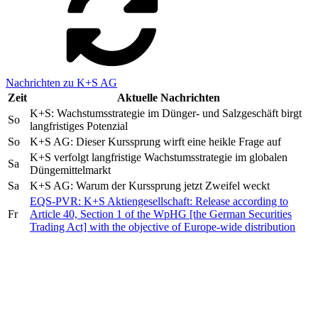
Nachrichten zu K+S AG
Zeit
Aktuelle Nachrichten
K+S: Wachstumsstrategie im Dünger- und Salzgeschäft birgt
So
langfristiges Potenzial
So
K+S AG: Dieser Kurssprung wirft eine heikle Frage auf
K+S verfolgt langfristige Wachstumsstrategie im globalen
Sa
Düngemittelmarkt
Sa
K+S AG: Warum der Kurssprung jetzt Zweifel weckt
EQS-PVR: K+S Aktiengesellschaft: Release according to
Fr
Article 40, Section 1 of the WpHG [the German Securities
Trading Act] with the objective of Europe-wide distribution