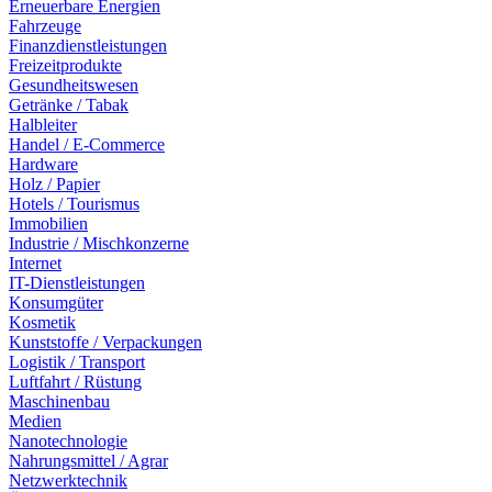
Erneuerbare Energien
Fahrzeuge
Finanzdienstleistungen
Freizeitprodukte
Gesundheitswesen
Getränke / Tabak
Halbleiter
Handel / E-Commerce
Hardware
Holz / Papier
Hotels / Tourismus
Immobilien
Industrie / Mischkonzerne
Internet
IT-Dienstleistungen
Konsumgüter
Kosmetik
Kunststoffe / Verpackungen
Logistik / Transport
Luftfahrt / Rüstung
Maschinenbau
Medien
Nanotechnologie
Nahrungsmittel / Agrar
Netzwerktechnik