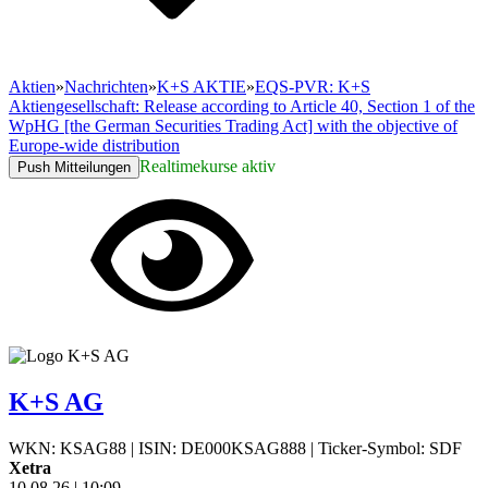
Aktien
»
Nachrichten
»
K+S AKTIE
»
EQS-PVR: K+S
Aktiengesellschaft: Release according to Article 40, Section 1 of the
WpHG [the German Securities Trading Act] with the objective of
Europe-wide distribution
Realtimekurse aktiv
Push Mitteilungen
K+S AG
WKN: KSAG88
|
ISIN: DE000KSAG888
|
Ticker-Symbol: SDF
Xetra
10.08.26
|
10:09