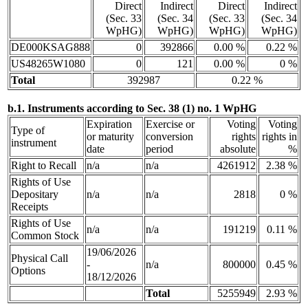
Direct
Indirect
Direct
Indirect
(Sec. 33
(Sec. 34
(Sec. 33
(Sec. 34
WpHG)
WpHG)
WpHG)
WpHG)
DE000KSAG888
0
392866
0.00 %
0.22 %
US48265W1080
0
121
0.00 %
0 %
Total
392987
0.22 %
b.1. Instruments according to Sec. 38 (1) no. 1 WpHG
Expiration
Exercise or
Voting
Voting
Type of
or maturity
conversion
rights
rights in
instrument
date
period
absolute
%
Right to Recall
n/a
n/a
4261912
2.38 %
Rights of Use
Depositary
n/a
n/a
2818
0 %
Receipts
Rights of Use
n/a
n/a
191219
0.11 %
Common Stock
19/06/2026
Physical Call
-
n/a
800000
0.45 %
Options
18/12/2026
Total
5255949
2.93 %