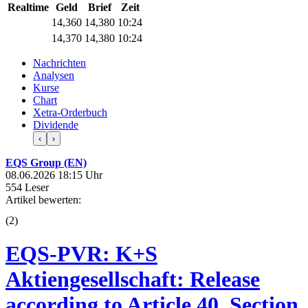
Realtime
Geld
Brief
Zeit
14,360
14,380
10:24
14,370
14,380
10:24
Nachrichten
Analysen
Kurse
Chart
Xetra-Orderbuch
Dividende
‹
›
EQS Group (EN)
08.06.2026 18:15 Uhr
554 Leser
Artikel bewerten:
(
2
)
EQS-PVR: K+S
Aktiengesellschaft: Release
according to Article 40, Section