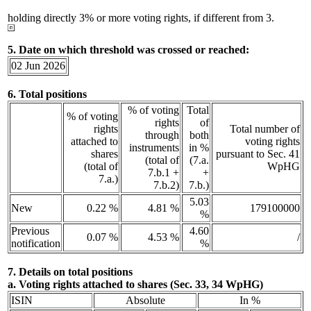
holding directly 3% or more voting rights, if different from 3.
5. Date on which threshold was crossed or reached:
02 Jun 2026
6. Total positions
% of voting
Total
% of voting
rights
of
rights
Total number of
through
both
attached to
voting rights
instruments
in %
shares
pursuant to Sec. 41
(total of
(7.a.
(total of
WpHG
7.b.1 +
+
7.a.)
7.b.2)
7.b.)
5.03
New
0.22 %
4.81 %
179100000
%
Previous
4.60
0.07 %
4.53 %
/
notification
%
7. Details on total positions
a. Voting rights attached to shares (Sec. 33, 34 WpHG)
ISIN
Absolute
In %