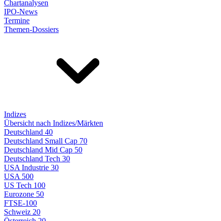
Chartanalysen
IPO-News
Termine
Themen-Dossiers
Indizes
Übersicht nach Indizes/Märkten
Deutschland 40
Deutschland Small Cap 70
Deutschland Mid Cap 50
Deutschland Tech 30
USA Industrie 30
USA 500
US Tech 100
Eurozone 50
FTSE-100
Schweiz 20
Österreich 20