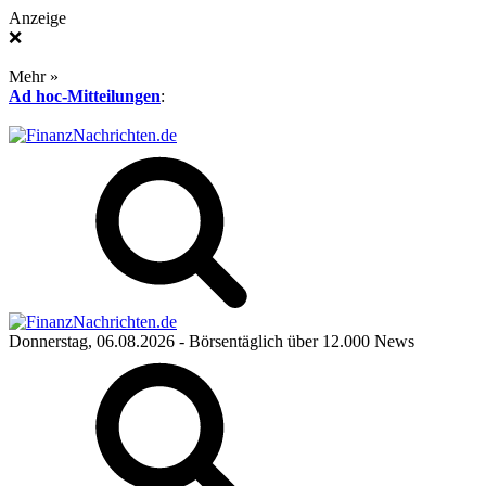
Anzeige
❌
Mehr »
Ad hoc-Mitteilungen
:
Donnerstag, 06.08.2026
- Börsentäglich über 12.000 News