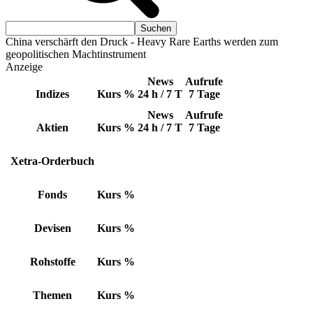
China verschärft den Druck - Heavy Rare Earths werden zum
geopolitischen Machtinstrument
Anzeige
News
Aufrufe
Indizes
Kurs
%
24 h / 7 T
7 Tage
News
Aufrufe
Aktien
Kurs
%
24 h / 7 T
7 Tage
Xetra-Orderbuch
Fonds
Kurs
%
Devisen
Kurs
%
Rohstoffe
Kurs
%
Themen
Kurs
%