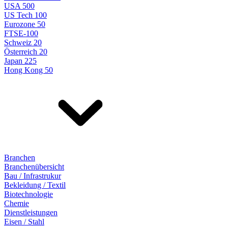
USA 500
US Tech 100
Eurozone 50
FTSE-100
Schweiz 20
Österreich 20
Japan 225
Hong Kong 50
Branchen
Branchenübersicht
Bau / Infrastrukur
Bekleidung / Textil
Biotechnologie
Chemie
Dienstleistungen
Eisen / Stahl