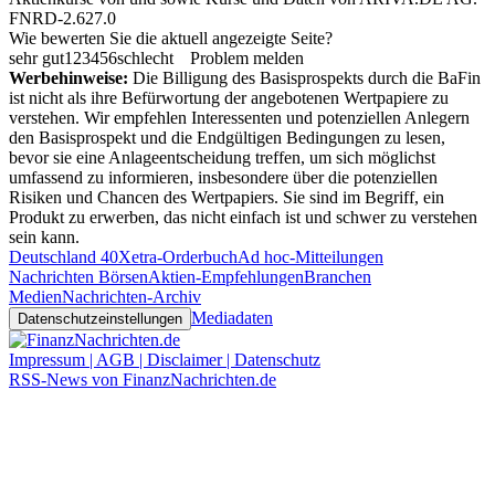
FNRD-2.627.0
Wie bewerten Sie die aktuell angezeigte Seite?
sehr gut
1
2
3
4
5
6
schlecht
Problem melden
Werbehinweise:
Die Billigung des Basisprospekts durch die BaFin
ist nicht als ihre Befürwortung der angebotenen Wertpapiere zu
verstehen. Wir empfehlen Interessenten und potenziellen Anlegern
den Basisprospekt und die Endgültigen Bedingungen zu lesen,
bevor sie eine Anlageentscheidung treffen, um sich möglichst
umfassend zu informieren, insbesondere über die potenziellen
Risiken und Chancen des Wertpapiers. Sie sind im Begriff, ein
Produkt zu erwerben, das nicht einfach ist und schwer zu verstehen
sein kann.
Deutschland 40
Xetra-Orderbuch
Ad hoc-Mitteilungen
Nachrichten Börsen
Aktien-Empfehlungen
Branchen
Medien
Nachrichten-Archiv
Mediadaten
Datenschutzeinstellungen
Impressum | AGB | Disclaimer | Datenschutz
RSS-News von FinanzNachrichten.de