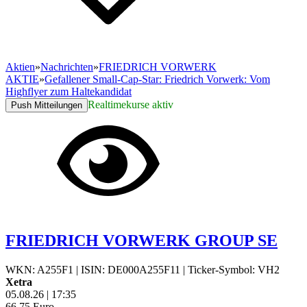
Aktien
»
Nachrichten
»
FRIEDRICH VORWERK
AKTIE
»
Gefallener Small-Cap-Star: Friedrich Vorwerk: Vom
Highflyer zum Haltekandidat
Realtimekurse aktiv
Push Mitteilungen
FRIEDRICH VORWERK GROUP SE
WKN: A255F1
|
ISIN: DE000A255F11
|
Ticker-Symbol: VH2
Xetra
05.08.26
|
17:35
66,75
Euro