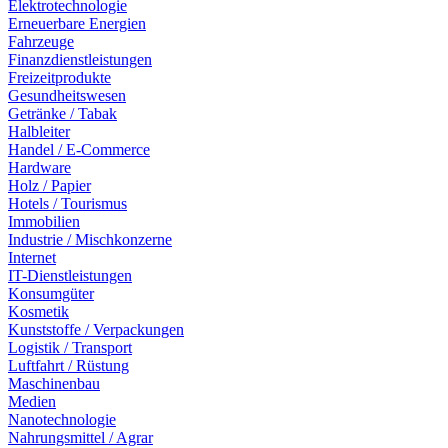
Elektrotechnologie
Erneuerbare Energien
Fahrzeuge
Finanzdienstleistungen
Freizeitprodukte
Gesundheitswesen
Getränke / Tabak
Halbleiter
Handel / E-Commerce
Hardware
Holz / Papier
Hotels / Tourismus
Immobilien
Industrie / Mischkonzerne
Internet
IT-Dienstleistungen
Konsumgüter
Kosmetik
Kunststoffe / Verpackungen
Logistik / Transport
Luftfahrt / Rüstung
Maschinenbau
Medien
Nanotechnologie
Nahrungsmittel / Agrar