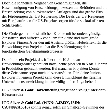
Doch die schnellere Vergabe von Genehmigungen, die
Beschleunigung von Entscheidungsprozessen der Behörden und die
Entschlackung von bürokratischen Auflagen sind das größte Plus
der Förderungen der US-Regierung. Die Deals der US-Regierung
mit Bergbaufirmen für US-Projekte sorgen für die spektakulärsten
Schlagzeilen.
Die Fördergelder und staatlichen Kredite mit besonders günstigen
Zinssätzen sind hilfreich - vor allem für kleine und mittelgroße
Explorer-Firmen. Aber den mit Abstand größten Hebeleffekt für die
Entwicklung von Projekten hat die Beschleunigung der
bürokratischen Genehmigungsprozesse.
Da könnte ein Projekt, das früher rund 10 Jahre an
Entwicklungsdauer gebraucht hätte, heute plötzlich in 5 bis 7 Jahren
in Produktion gebracht werden. Bei manchen Projekten könnte
diese Zeitspanne sogar noch kürzer ausfallen. Für kleine Junior-
Explorer mit einem Projekt kann diese Entwicklung die gesamte
Unternehmensentwicklung in eine völlig andere Liga heben!
ICG Silver & Gold: Börsenneuling fliegt noch völlig unter dem
Börsenradar
ICG Silver & Gold Ltd. (WKN: A4243X, ISIN:
CA44892A6016)
könnte genau solch ein Smallcap-Gewinner des