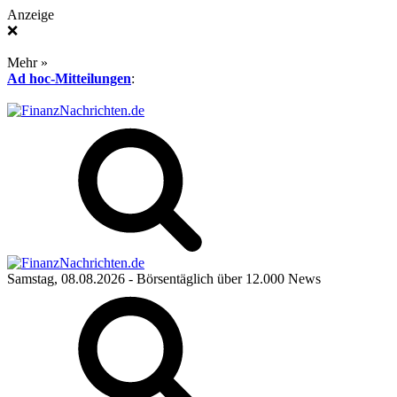
Anzeige
❌
Mehr »
Ad hoc-Mitteilungen
:
Samstag, 08.08.2026
- Börsentäglich über 12.000 News