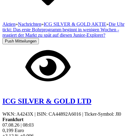
Aktien
»
Nachrichten
»
ICG SILVER & GOLD AKTIE
»
Die Uhr
tickt: Das erste Bohrprogramm beginnt in wenigen Wochen -
reagiert der Markt zu spät auf diesen Junior-Explorer?
Push Mitteilungen
ICG SILVER & GOLD LTD
WKN: A4243X
|
ISIN: CA44892A6016
|
Ticker-Symbol: JI0
Frankfurt
07.08.26
|
08:03
0,199
Euro
+3,12 %
+0,006