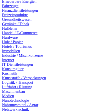
Erneuerbare Energien
Fahrzeuge
Finanzdienstleistungen
Freizeitprodukte
Gesundheitswesen
Getränke / Tabak
Halbleiter
Handel / E-Commerce
Hardware
Holz / Papier
Hotels / Tourismus
Immobilien
Industrie / Mischkonzerne
Internet
IT-Dienstleistungen
Konsumgüter
Kosmetik
Kunststoffe / Verpackungen
Logistik / Transport
Luftfahrt / Rüstung
Maschinenbau
Medien
Nanotechnologie
Nahrungsmittel / Agrar
Netzwerktechnik