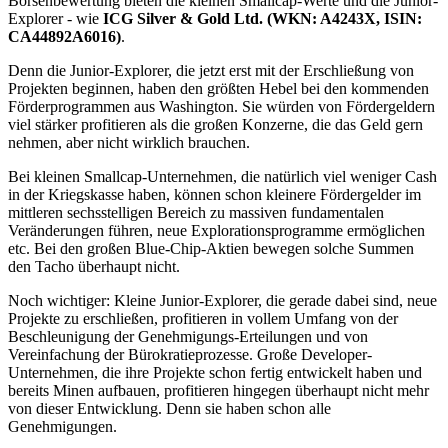
Börsenbewertung bieten die kleinen Smallcap-Werte und die Junior-
Explorer - wie
ICG Silver & Gold Ltd. (WKN: A4243X, ISIN:
CA44892A6016)
.
Denn die Junior-Explorer, die jetzt erst mit der Erschließung von
Projekten beginnen, haben den größten Hebel bei den kommenden
Förderprogrammen aus Washington. Sie würden von Fördergeldern
viel stärker profitieren als die großen Konzerne, die das Geld gern
nehmen, aber nicht wirklich brauchen.
Bei kleinen Smallcap-Unternehmen, die natürlich viel weniger Cash
in der Kriegskasse haben, können schon kleinere Fördergelder im
mittleren sechsstelligen Bereich zu massiven fundamentalen
Veränderungen führen, neue Explorationsprogramme ermöglichen
etc. Bei den großen Blue-Chip-Aktien bewegen solche Summen
den Tacho überhaupt nicht.
Noch wichtiger: Kleine Junior-Explorer, die gerade dabei sind, neue
Projekte zu erschließen, profitieren in vollem Umfang von der
Beschleunigung der Genehmigungs-Erteilungen und von
Vereinfachung der Bürokratieprozesse. Große Developer-
Unternehmen, die ihre Projekte schon fertig entwickelt haben und
bereits Minen aufbauen, profitieren hingegen überhaupt nicht mehr
von dieser Entwicklung. Denn sie haben schon alle
Genehmigungen.