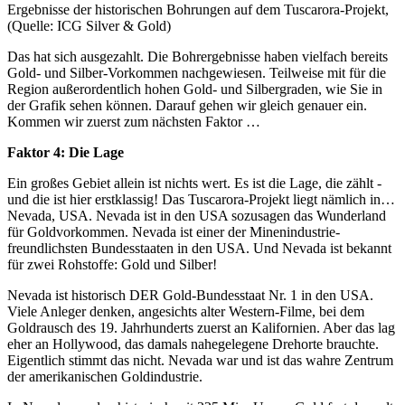
Ergebnisse der historischen Bohrungen auf dem Tuscarora-Projekt,
(Quelle: ICG Silver & Gold)
Das hat sich ausgezahlt. Die Bohrergebnisse haben vielfach bereits
Gold- und Silber-Vorkommen nachgewiesen. Teilweise mit für die
Region außerordentlich hohen Gold- und Silbergraden, wie Sie in
der Grafik sehen können. Darauf gehen wir gleich genauer ein.
Kommen wir zuerst zum nächsten Faktor …
Faktor 4: Die Lage
Ein großes Gebiet allein ist nichts wert. Es ist die Lage, die zählt -
und die ist hier erstklassig! Das Tuscarora-Projekt liegt nämlich in…
Nevada, USA. Nevada ist in den USA sozusagen das Wunderland
für Goldvorkommen. Nevada ist einer der Minenindustrie-
freundlichsten Bundesstaaten in den USA. Und Nevada ist bekannt
für zwei Rohstoffe: Gold und Silber!
Nevada ist historisch DER Gold-Bundesstaat Nr. 1 in den USA.
Viele Anleger denken, angesichts alter Western-Filme, bei dem
Goldrausch des 19. Jahrhunderts zuerst an Kalifornien. Aber das lag
eher an Hollywood, das damals nahegelegene Drehorte brauchte.
Eigentlich stimmt das nicht. Nevada war und ist das wahre Zentrum
der amerikanischen Goldindustrie.