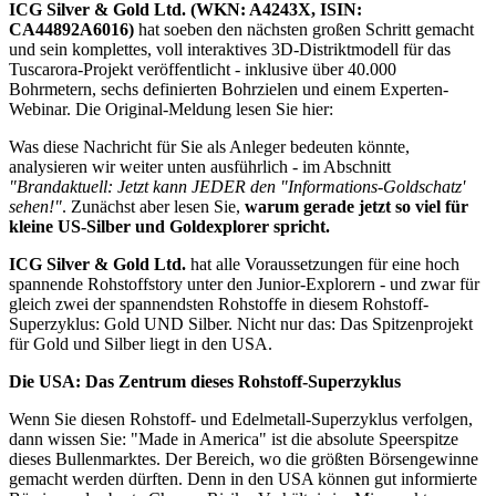
ICG Silver & Gold Ltd. (WKN: A4243X, ISIN:
CA44892A6016)
hat soeben den nächsten großen Schritt gemacht
und sein komplettes, voll interaktives 3D-Distriktmodell für das
Tuscarora-Projekt veröffentlicht - inklusive über 40.000
Bohrmetern, sechs definierten Bohrzielen und einem Experten-
Webinar.
Die Original-Meldung lesen Sie hier
:
Was diese Nachricht für Sie als Anleger bedeuten könnte,
analysieren wir weiter unten ausführlich - im Abschnitt
"Brandaktuell: Jetzt kann JEDER den "Informations-Goldschatz'
sehen!"
. Zunächst aber lesen Sie,
warum gerade jetzt so viel für
kleine US-Silber und Goldexplorer spricht.
ICG Silver & Gold Ltd.
hat alle Voraussetzungen für eine hoch
spannende Rohstoffstory unter den Junior-Explorern - und zwar für
gleich zwei der spannendsten Rohstoffe in diesem Rohstoff-
Superzyklus: Gold UND Silber. Nicht nur das: Das Spitzenprojekt
für Gold und Silber liegt in den USA.
Die USA: Das Zentrum dieses Rohstoff-Superzyklus
Wenn Sie diesen Rohstoff- und Edelmetall-Superzyklus verfolgen,
dann wissen Sie: "Made in America" ist die absolute Speerspitze
dieses Bullenmarktes. Der Bereich, wo die größten Börsengewinne
gemacht werden dürften. Denn in den USA können gut informierte