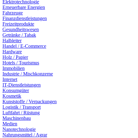
Elektrotechnologie
Erneuerbare Energien
Fahrzeuge
Finanzdienstleistungen
Freizeitprodukte
Gesundheitswesen
Getränke / Tabak
Halbleiter
Handel / E-Commerce
Hardware
Holz / Papier
Hotels / Tourismus
Immobilien
Industrie / Mischkonzerne
Internet
IT-Dienstleistungen
Konsumgüter
Kosmetik
Kunststoffe / Verpackungen
Logistik / Transport
Luftfahrt / Rüstung
Maschinenbau
Medien
Nanotechnologie
Nahrungsmittel / Agrar