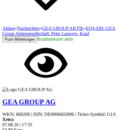
Aktien
»
Nachrichten
»
GEA GROUP AKTIE
»
EQS-DD: GEA
Group Aktiengesellschaft: Peter Lauwers, Kauf
Realtimekurse aktiv
Push Mitteilungen
GEA GROUP AG
WKN: 660200
|
ISIN: DE0006602006
|
Ticker-Symbol: G1A
Xetra
07.08.26
|
17:35
63,80
Euro