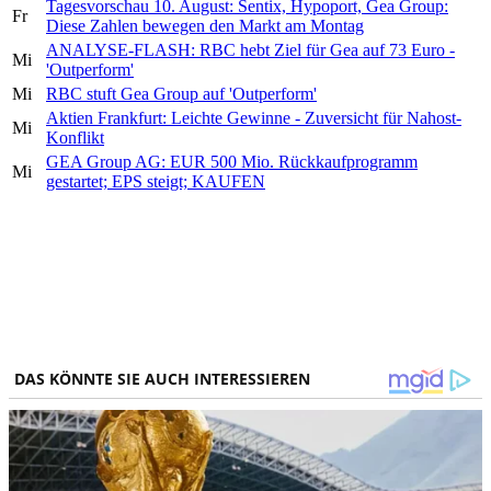
Tagesvorschau 10. August: Sentix, Hypoport, Gea Group:
Fr
Diese Zahlen bewegen den Markt am Montag
ANALYSE-FLASH: RBC hebt Ziel für Gea auf 73 Euro -
Mi
'Outperform'
Mi
RBC stuft Gea Group auf 'Outperform'
Aktien Frankfurt: Leichte Gewinne - Zuversicht für Nahost-
Mi
Konflikt
GEA Group AG: EUR 500 Mio. Rückkaufprogramm
Mi
gestartet; EPS steigt; KAUFEN