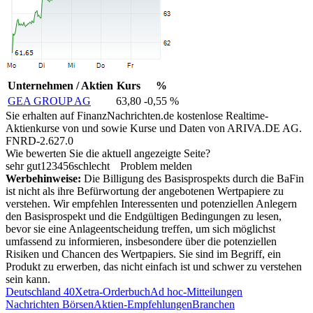
Unternehmen / Aktien
Kurs
%
GEA GROUP AG
63,80
-0,55 %
Sie erhalten auf FinanzNachrichten.de kostenlose Realtime-
Aktienkurse von
und
sowie Kurse und Daten von
ARIVA.DE AG
.
FNRD-2.627.0
Wie bewerten Sie die aktuell angezeigte Seite?
sehr gut
1
2
3
4
5
6
schlecht
Problem melden
Werbehinweise:
Die Billigung des Basisprospekts durch die BaFin
ist nicht als ihre Befürwortung der angebotenen Wertpapiere zu
verstehen. Wir empfehlen Interessenten und potenziellen Anlegern
den Basisprospekt und die Endgültigen Bedingungen zu lesen,
bevor sie eine Anlageentscheidung treffen, um sich möglichst
umfassend zu informieren, insbesondere über die potenziellen
Risiken und Chancen des Wertpapiers. Sie sind im Begriff, ein
Produkt zu erwerben, das nicht einfach ist und schwer zu verstehen
sein kann.
Deutschland 40
Xetra-Orderbuch
Ad hoc-Mitteilungen
Nachrichten Börsen
Aktien-Empfehlungen
Branchen