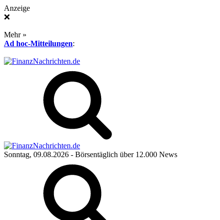
Anzeige
❌
Mehr »
Ad hoc-Mitteilungen
:
Sonntag, 09.08.2026
- Börsentäglich über 12.000 News