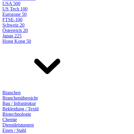
USA 500
US Tech 100
Eurozone 50
FTSE-100
Schweiz 20
Österreich 20
Japan 225
Hong Kong 50
Branchen
Branchenübersicht
Bau / Infrastrukur
Bekleidung / Textil
Biotechnologie
Chemie
Dienstleistungen
Eisen / Stahl