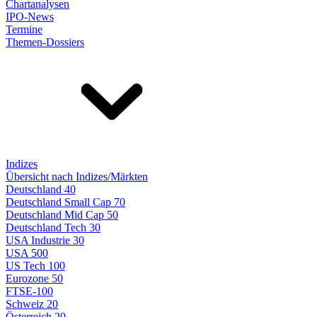
Chartanalysen
IPO-News
Termine
Themen-Dossiers
Indizes
Übersicht nach Indizes/Märkten
Deutschland 40
Deutschland Small Cap 70
Deutschland Mid Cap 50
Deutschland Tech 30
USA Industrie 30
USA 500
US Tech 100
Eurozone 50
FTSE-100
Schweiz 20
Österreich 20