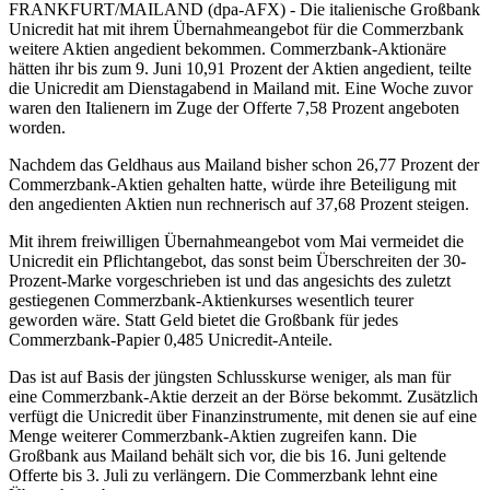
FRANKFURT/MAILAND (dpa-AFX) - Die italienische Großbank
Unicredit hat mit ihrem Übernahmeangebot für die Commerzbank
weitere Aktien angedient bekommen. Commerzbank-Aktionäre
hätten ihr bis zum 9. Juni 10,91 Prozent der Aktien angedient, teilte
die Unicredit am Dienstagabend in Mailand mit. Eine Woche zuvor
waren den Italienern im Zuge der Offerte 7,58 Prozent angeboten
worden.
Nachdem das Geldhaus aus Mailand bisher schon 26,77 Prozent der
Commerzbank-Aktien gehalten hatte, würde ihre Beteiligung mit
den angedienten Aktien nun rechnerisch auf 37,68 Prozent steigen.
Mit ihrem freiwilligen Übernahmeangebot vom Mai vermeidet die
Unicredit ein Pflichtangebot, das sonst beim Überschreiten der 30-
Prozent-Marke vorgeschrieben ist und das angesichts des zuletzt
gestiegenen Commerzbank-Aktienkurses wesentlich teurer
geworden wäre. Statt Geld bietet die Großbank für jedes
Commerzbank-Papier 0,485 Unicredit-Anteile.
Das ist auf Basis der jüngsten Schlusskurse weniger, als man für
eine Commerzbank-Aktie derzeit an der Börse bekommt. Zusätzlich
verfügt die Unicredit über Finanzinstrumente, mit denen sie auf eine
Menge weiterer Commerzbank-Aktien zugreifen kann. Die
Großbank aus Mailand behält sich vor, die bis 16. Juni geltende
Offerte bis 3. Juli zu verlängern. Die Commerzbank lehnt eine