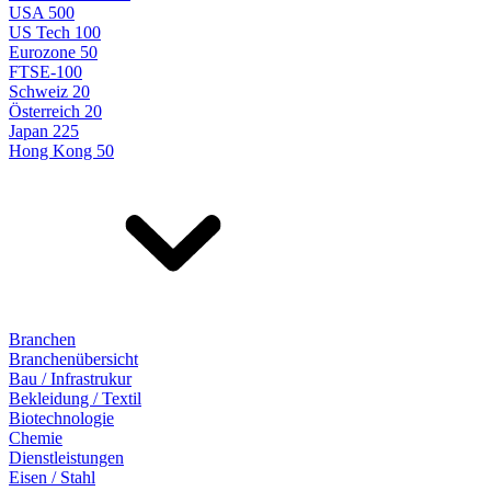
USA 500
US Tech 100
Eurozone 50
FTSE-100
Schweiz 20
Österreich 20
Japan 225
Hong Kong 50
Branchen
Branchenübersicht
Bau / Infrastrukur
Bekleidung / Textil
Biotechnologie
Chemie
Dienstleistungen
Eisen / Stahl