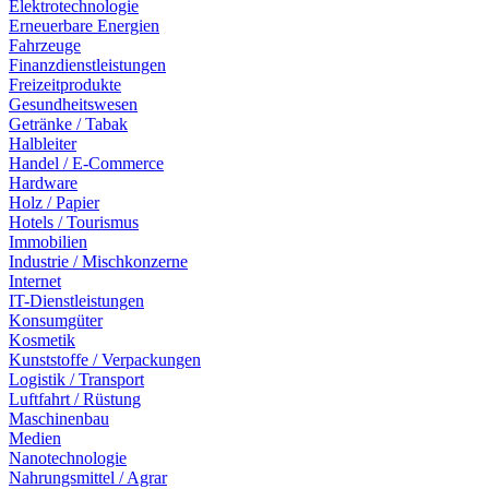
Elektrotechnologie
Erneuerbare Energien
Fahrzeuge
Finanzdienstleistungen
Freizeitprodukte
Gesundheitswesen
Getränke / Tabak
Halbleiter
Handel / E-Commerce
Hardware
Holz / Papier
Hotels / Tourismus
Immobilien
Industrie / Mischkonzerne
Internet
IT-Dienstleistungen
Konsumgüter
Kosmetik
Kunststoffe / Verpackungen
Logistik / Transport
Luftfahrt / Rüstung
Maschinenbau
Medien
Nanotechnologie
Nahrungsmittel / Agrar