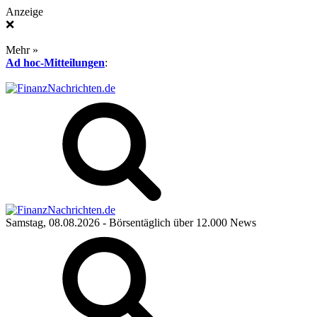
Anzeige
❌
Mehr »
Ad hoc-Mitteilungen
:
Samstag, 08.08.2026
- Börsentäglich über 12.000 News