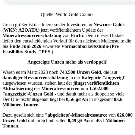
Quelle:
World Gold Council
Umso größer ist das Interesse der Investoren an
Newcore Golds
(WKN: A2QATA)
jetzt veröffentlichtem Update der
Mineralressourcenschätzung
von
Enchi
. Denn dieses Update
liefert den entscheidenden Vorlauf für den nächsten Meilenstein: die
bis Ende Juni 2026
erwartete
Vormachbarkeitsstudie
(
Pre-
Feasibility Study
,
"PFS'
).
Angezeigte Unzen mehr als verdoppelt!
Waren es im März 2023 noch
743.500 Unzen
Gold
, die laut
damaliger Ressourcenschätzung
in der
Kategorie "angezeigt'
ausgewiesen wurden, stehen laut der
jüngst veröffentlichten
Aktualisierung
der
Mineralressourcen
nun
1.502.000
"
angezeigte'-Unzen
Gold
- und damit mehr als doppelt so viele.
Der Durchschnittsgehalt liegt bei
0,56 g/t Au
in insgesamt
83,6
Millionen Tonnen
.
Dazu gesellt sich eine
"
abgeleitete'-Mineralressource
von
626.000
Unzen
Gold
mit im Schnitt satten
0,49 g/t Au
in
40,1 Millionen
Tonnen
.