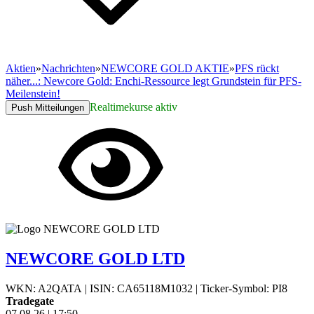
Aktien
»
Nachrichten
»
NEWCORE GOLD AKTIE
»
PFS rückt
näher...: Newcore Gold: Enchi-Ressource legt Grundstein für PFS-
Meilenstein!
Realtimekurse aktiv
Push Mitteilungen
NEWCORE GOLD LTD
WKN: A2QATA
|
ISIN: CA65118M1032
|
Ticker-Symbol: PI8
Tradegate
07.08.26
|
17:50