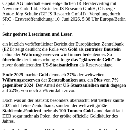
Capital AG unterhält einen entgeltlichen IR-Beratervertrag mit
Newcore Gold Ltd. · Ersteller: JS Research GmbH, Olsberg ·
Autor: Jörg Schulte (GF JS Research GmbH) · Vergütung durch
SRC · Erstveröffentlichung: 10. Juni 2026, 5:38 Uhr Europa/Berlin
·
Sehr geehrte Leserinnen und Leser,
ein kürzlich veröffentlichter Bericht der Europäischen Zentralbank
(EZB) zeigt deutlich: die Rolle von
Gold
als
zentraler Baustein
nationaler
Währungsreserven
wird immer bedeutender. So
überholte
der Untersuchung zufolge
das "glänzende Gelb"
die
zuvor dominierenden
US-Staatsanleihen
als Reserveanlage.
Ende 2025
machte
Gold
demnach
27%
der weltweiten
Währungsreserven
der
Zentralbanken
aus, ein
Plus
von
7%
gegenüber 2024
. Der Anteil der
US-Staatsanleihen
sank
dagegen
auf
22%
, von noch 25% ein Jahr zuvor.
Doch was an der Statistik besonders überrascht: Mit
Tether
kaufte
2025 nicht eine Zentralbank, sondern der weltweit größte
Stablecoin-Emittent
mehr als
100 Tonnen Gold
- und damit laut
EZB sogar mehr als Polen, der größte offizielle Goldkäufer des
Jahres.