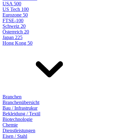
USA 500
US Tech 100
Eurozone 50
FTSE-100
Schweiz 20
Österreich 20
Japan 225
Hong Kong 50
Branchen
Branchenübersicht
Bau / Infrastrukur
Bekleidung / Textil
Biotechnologie
Chemie
Dienstleistungen
Eisen / Stahl