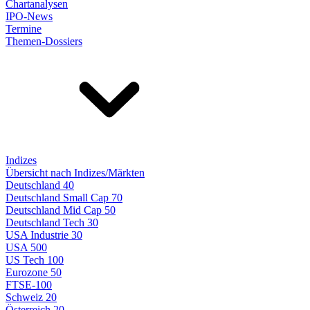
Chartanalysen
IPO-News
Termine
Themen-Dossiers
Indizes
Übersicht nach Indizes/Märkten
Deutschland 40
Deutschland Small Cap 70
Deutschland Mid Cap 50
Deutschland Tech 30
USA Industrie 30
USA 500
US Tech 100
Eurozone 50
FTSE-100
Schweiz 20
Österreich 20