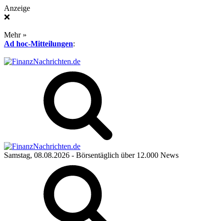
Anzeige
❌
Mehr »
Ad hoc-Mitteilungen
:
Samstag, 08.08.2026
- Börsentäglich über 12.000 News