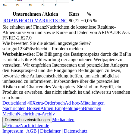
Unternehmen / Aktien
Kurs
%
ROBINHOOD MARKETS INC
80,72
+0,05 %
Sie erhalten auf FinanzNachrichten.de kostenlose Realtime-
Aktienkurse von
und
sowie Kurse und Daten von
ARIVA.DE AG
.
FNRD-2.627.0
Wie bewerten Sie die aktuell angezeigte Seite?
sehr gut
1
2
3
4
5
6
schlecht
Problem melden
Werbehinweise:
Die Billigung des Basisprospekts durch die BaFin
ist nicht als ihre Befürwortung der angebotenen Wertpapiere zu
verstehen. Wir empfehlen Interessenten und potenziellen Anlegern
den Basisprospekt und die Endgültigen Bedingungen zu lesen,
bevor sie eine Anlageentscheidung treffen, um sich möglichst
umfassend zu informieren, insbesondere über die potenziellen
Risiken und Chancen des Wertpapiers. Sie sind im Begriff, ein
Produkt zu erwerben, das nicht einfach ist und schwer zu verstehen
sein kann.
Deutschland 40
Xetra-Orderbuch
Ad hoc-Mitteilungen
Nachrichten Börsen
Aktien-Empfehlungen
Branchen
Medien
Nachrichten-Archiv
Mediadaten
Datenschutzeinstellungen
Impressum | AGB | Disclaimer | Datenschutz