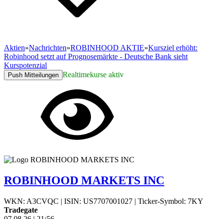
Aktien
»
Nachrichten
»
ROBINHOOD AKTIE
»
Kursziel erhöht:
Robinhood setzt auf Prognosemärkte - Deutsche Bank sieht
Kurspotenzial
Realtimekurse aktiv
Push Mitteilungen
ROBINHOOD MARKETS INC
WKN: A3CVQC
|
ISIN: US7707001027
|
Ticker-Symbol: 7KY
Tradegate
07.08.26
|
21:56