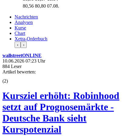
80,56
80,80
07.08.
Nachrichten
Analysen
Kurse
Chart
Xetra-Orderbuch
‹
›
wallstreetONLINE
10.06.2026 07:23 Uhr
884 Leser
Artikel bewerten:
(
2
)
Kursziel erhöht: Robinhood
setzt auf Prognosemärkte -
Deutsche Bank sieht
Kurspotenzial