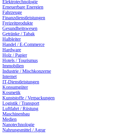
Elektrotechnologie
Erneuerbare Energien
Fahrzeuge
Finanzdienstleistungen
Freizeitprodukte
Gesundheitswesen
Getränke / Tabak
Halbleiter
Handel / E-Commerce
Hardware
Holz / Papier
Hotels / Tourismus
Immobilien
Industrie / Mischkonzerne
Internet
IT-Dienstleistungen
Konsumgüter
Kosmetik
Kunststoffe / Verpackungen
Logistik / Transport
Luftfahrt / Rüstung
Maschinenbau
Medien
Nanotechnologie
Nahrungsmittel / Agrar