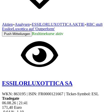
Aktien
»
Analysen
»
ESSILORLUXOTTICA AKTIE
»
RBC stuft
EssilorLuxottica auf 'Outperform'
Realtimekurse aktiv
Push Mitteilungen
ESSILORLUXOTTICA SA
WKN: 863195
|
ISIN: FR0000121667
|
Ticker-Symbol: ESL
Tradegate
06.08.26
|
21:41
171,40
Euro
-0,64 %
-1,10