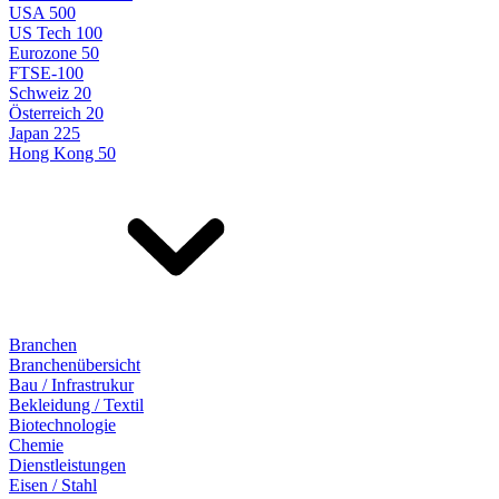
USA 500
US Tech 100
Eurozone 50
FTSE-100
Schweiz 20
Österreich 20
Japan 225
Hong Kong 50
Branchen
Branchenübersicht
Bau / Infrastrukur
Bekleidung / Textil
Biotechnologie
Chemie
Dienstleistungen
Eisen / Stahl