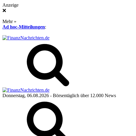
Anzeige
❌
Mehr »
Ad hoc-Mitteilungen
:
Donnerstag, 06.08.2026
- Börsentäglich über 12.000 News