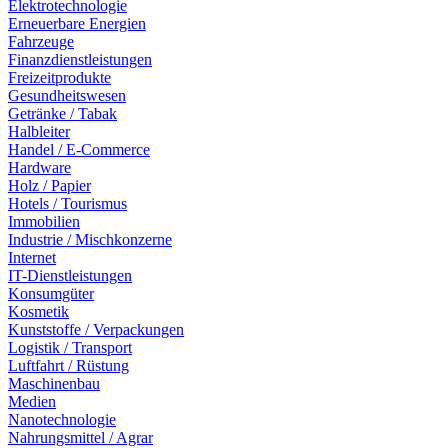
Elektrotechnologie
Erneuerbare Energien
Fahrzeuge
Finanzdienstleistungen
Freizeitprodukte
Gesundheitswesen
Getränke / Tabak
Halbleiter
Handel / E-Commerce
Hardware
Holz / Papier
Hotels / Tourismus
Immobilien
Industrie / Mischkonzerne
Internet
IT-Dienstleistungen
Konsumgüter
Kosmetik
Kunststoffe / Verpackungen
Logistik / Transport
Luftfahrt / Rüstung
Maschinenbau
Medien
Nanotechnologie
Nahrungsmittel / Agrar