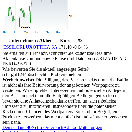
Unternehmen / Aktien
Kurs
%
ESSILORLUXOTTICA SA
171,40
-0,64 %
Sie erhalten auf FinanzNachrichten.de kostenlose Realtime-
Aktienkurse von
und
sowie Kurse und Daten von
ARIVA.DE AG
.
FNRD-2.627.0
Wie bewerten Sie die aktuell angezeigte Seite?
sehr gut
1
2
3
4
5
6
schlecht
Problem melden
Werbehinweise:
Die Billigung des Basisprospekts durch die BaFin
ist nicht als ihre Befürwortung der angebotenen Wertpapiere zu
verstehen. Wir empfehlen Interessenten und potenziellen Anlegern
den Basisprospekt und die Endgültigen Bedingungen zu lesen,
bevor sie eine Anlageentscheidung treffen, um sich möglichst
umfassend zu informieren, insbesondere über die potenziellen
Risiken und Chancen des Wertpapiers. Sie sind im Begriff, ein
Produkt zu erwerben, das nicht einfach ist und schwer zu verstehen
sein kann.
Deutschland 40
Xetra-Orderbuch
Ad hoc-Mitteilungen