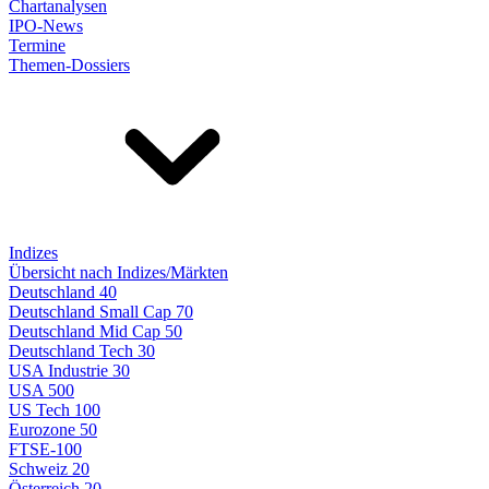
Chartanalysen
IPO-News
Termine
Themen-Dossiers
Indizes
Übersicht nach Indizes/Märkten
Deutschland 40
Deutschland Small Cap 70
Deutschland Mid Cap 50
Deutschland Tech 30
USA Industrie 30
USA 500
US Tech 100
Eurozone 50
FTSE-100
Schweiz 20
Österreich 20