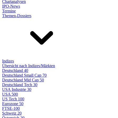
Chartanalysen
IPO-News
Termine
Themen-Dossiers
Indizes
Übersicht nach Indizes/Märkten
Deutschland 40
Deutschland Small Cap 70
Deutschland Mid Cap 50
Deutschland Tech 30
USA Industrie 30
USA 500
US Tech 100
Eurozone 50
FTSE-100
Schweiz 20
Österreich 20