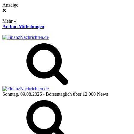
Anzeige
❌
Mehr »
Ad hoc-Mitteilungen
:
Sonntag, 09.08.2026
- Börsentäglich über 12.000 News