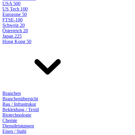
USA 500
US Tech 100
Eurozone 50
FTSE-100
Schweiz 20
Österreich 20
Japan 225
Hong Kong 50
Branchen
Branchenübersicht
Bau / Infrastrukur
Bekleidung / Textil
Biotechnologie
Chemie
Dienstleistungen
Eisen / Stahl