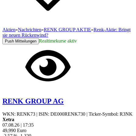
Aktien
»
Nachrichten
»
RENK GROUP AKTIE
»
Renk-Aktie: Bringt
sie neuen Rückenwind?
Realtimekurse aktiv
Push Mitteilungen
RENK GROUP AG
WKN: RENK73
|
ISIN: DE000RENK730
|
Ticker-Symbol: R3NK
Xetra
07.08.26
|
17:35
49,990
Euro
-2,57 %
-1,320