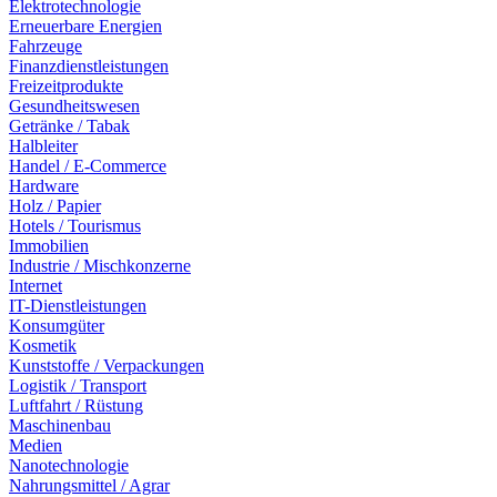
Elektrotechnologie
Erneuerbare Energien
Fahrzeuge
Finanzdienstleistungen
Freizeitprodukte
Gesundheitswesen
Getränke / Tabak
Halbleiter
Handel / E-Commerce
Hardware
Holz / Papier
Hotels / Tourismus
Immobilien
Industrie / Mischkonzerne
Internet
IT-Dienstleistungen
Konsumgüter
Kosmetik
Kunststoffe / Verpackungen
Logistik / Transport
Luftfahrt / Rüstung
Maschinenbau
Medien
Nanotechnologie
Nahrungsmittel / Agrar