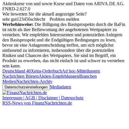
Aktienkurse von
und
sowie Kurse und Daten von
ARIVA.DE AG
.
FNRD-2.627.0
Wie bewerten Sie die aktuell angezeigte Seite?
sehr gut
1
2
3
4
5
6
schlecht
Problem melden
Werbehinweise:
Die Billigung des Basisprospekts durch die BaFin
ist nicht als ihre Befürwortung der angebotenen Wertpapiere zu
verstehen. Wir empfehlen Interessenten und potenziellen Anlegern
den Basisprospekt und die Endgültigen Bedingungen zu lesen,
bevor sie eine Anlageentscheidung treffen, um sich möglichst
umfassend zu informieren, insbesondere über die potenziellen
Risiken und Chancen des Wertpapiers. Sie sind im Begriff, ein
Produkt zu erwerben, das nicht einfach ist und schwer zu verstehen
sein kann.
Deutschland 40
Xetra-Orderbuch
Ad hoc-Mitteilungen
Nachrichten Börsen
Aktien-Empfehlungen
Branchen
Medien
Nachrichten-Archiv
Mediadaten
Datenschutzeinstellungen
Impressum | AGB | Disclaimer | Datenschutz
RSS-News von FinanzNachrichten.de