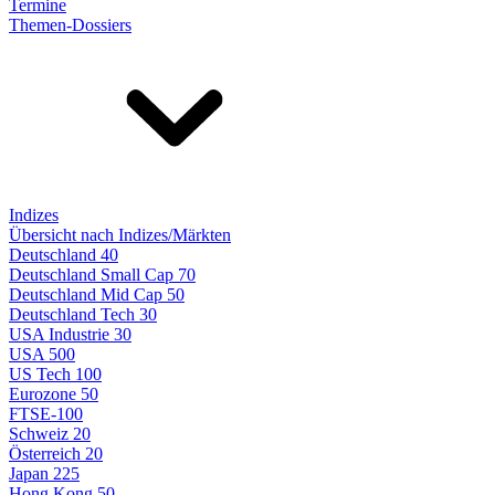
Termine
Themen-Dossiers
Indizes
Übersicht nach Indizes/Märkten
Deutschland 40
Deutschland Small Cap 70
Deutschland Mid Cap 50
Deutschland Tech 30
USA Industrie 30
USA 500
US Tech 100
Eurozone 50
FTSE-100
Schweiz 20
Österreich 20
Japan 225
Hong Kong 50