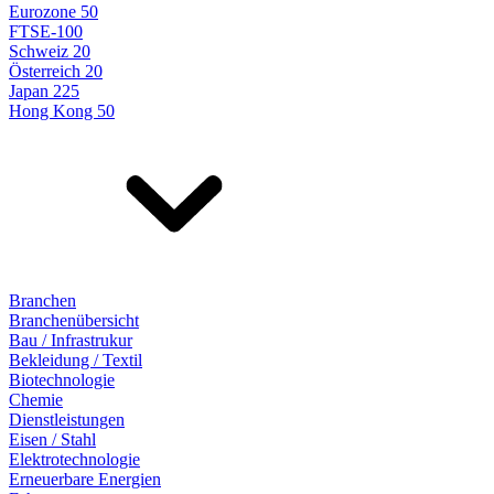
Eurozone 50
FTSE-100
Schweiz 20
Österreich 20
Japan 225
Hong Kong 50
Branchen
Branchenübersicht
Bau / Infrastrukur
Bekleidung / Textil
Biotechnologie
Chemie
Dienstleistungen
Eisen / Stahl
Elektrotechnologie
Erneuerbare Energien