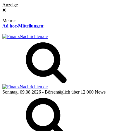
Anzeige
❌
Mehr »
Ad hoc-Mitteilungen
:
Sonntag, 09.08.2026
- Börsentäglich über 12.000 News