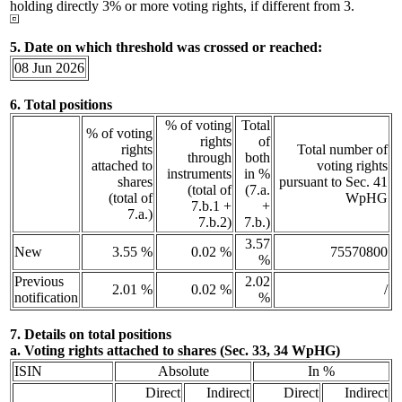
holding directly 3% or more voting rights, if different from 3.
5. Date on which threshold was crossed or reached:
08 Jun 2026
6. Total positions
% of voting
Total
% of voting
rights
of
rights
Total number of
through
both
attached to
voting rights
instruments
in %
shares
pursuant to Sec. 41
(total of
(7.a.
(total of
WpHG
7.b.1 +
+
7.a.)
7.b.2)
7.b.)
3.57
New
3.55 %
0.02 %
75570800
%
Previous
2.02
2.01 %
0.02 %
/
notification
%
7. Details on total positions
a. Voting rights attached to shares (Sec. 33, 34 WpHG)
ISIN
Absolute
In %
Direct
Indirect
Direct
Indirect