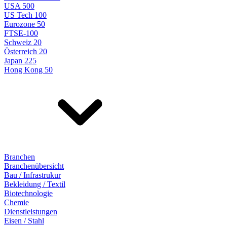
USA 500
US Tech 100
Eurozone 50
FTSE-100
Schweiz 20
Österreich 20
Japan 225
Hong Kong 50
Branchen
Branchenübersicht
Bau / Infrastrukur
Bekleidung / Textil
Biotechnologie
Chemie
Dienstleistungen
Eisen / Stahl