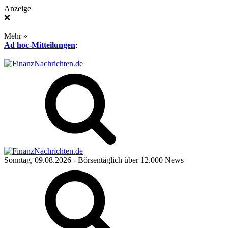
Anzeige
❌
Mehr »
Ad hoc-Mitteilungen
:
Sonntag, 09.08.2026
- Börsentäglich über 12.000 News