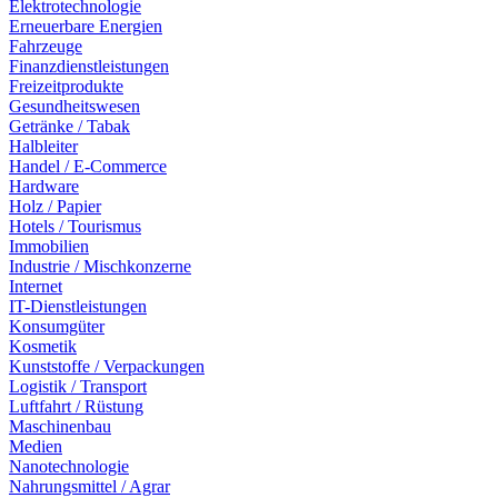
Elektrotechnologie
Erneuerbare Energien
Fahrzeuge
Finanzdienstleistungen
Freizeitprodukte
Gesundheitswesen
Getränke / Tabak
Halbleiter
Handel / E-Commerce
Hardware
Holz / Papier
Hotels / Tourismus
Immobilien
Industrie / Mischkonzerne
Internet
IT-Dienstleistungen
Konsumgüter
Kosmetik
Kunststoffe / Verpackungen
Logistik / Transport
Luftfahrt / Rüstung
Maschinenbau
Medien
Nanotechnologie
Nahrungsmittel / Agrar