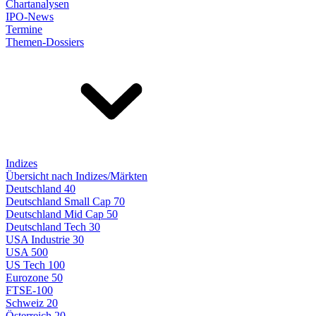
Chartanalysen
IPO-News
Termine
Themen-Dossiers
Indizes
Übersicht nach Indizes/Märkten
Deutschland 40
Deutschland Small Cap 70
Deutschland Mid Cap 50
Deutschland Tech 30
USA Industrie 30
USA 500
US Tech 100
Eurozone 50
FTSE-100
Schweiz 20
Österreich 20