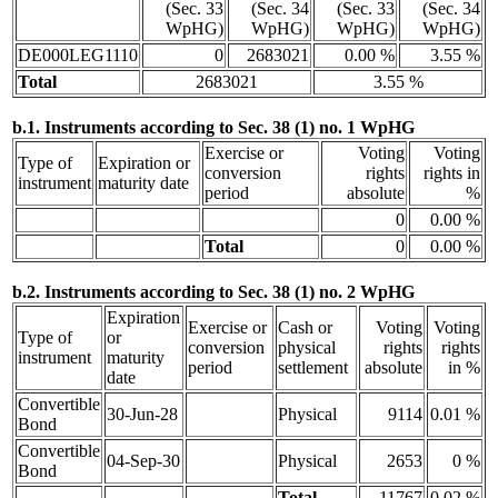
(Sec. 33
(Sec. 34
(Sec. 33
(Sec. 34
WpHG)
WpHG)
WpHG)
WpHG)
DE000LEG1110
0
2683021
0.00 %
3.55 %
Total
2683021
3.55 %
b.1. Instruments according to Sec. 38 (1) no. 1 WpHG
Exercise or
Voting
Voting
Type of
Expiration or
conversion
rights
rights in
instrument
maturity date
period
absolute
%
0
0.00 %
Total
0
0.00 %
b.2. Instruments according to Sec. 38 (1) no. 2 WpHG
Expiration
Exercise or
Cash or
Voting
Voting
Type of
or
conversion
physical
rights
rights
instrument
maturity
period
settlement
absolute
in %
date
Convertible
30-Jun-28
Physical
9114
0.01 %
Bond
Convertible
04-Sep-30
Physical
2653
0 %
Bond
Total
11767
0.02 %