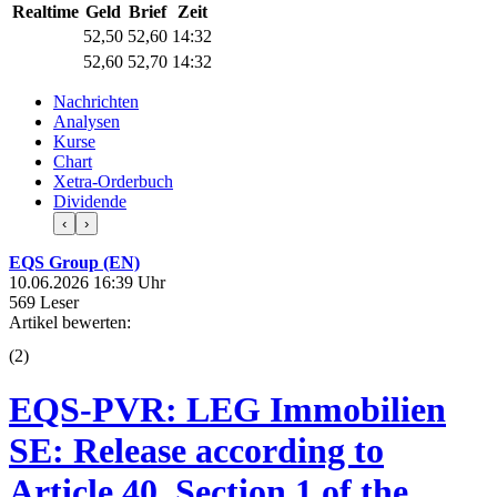
Realtime
Geld
Brief
Zeit
52,50
52,60
14:32
52,60
52,70
14:32
Nachrichten
Analysen
Kurse
Chart
Xetra-Orderbuch
Dividende
‹
›
EQS Group (EN)
10.06.2026 16:39 Uhr
569 Leser
Artikel bewerten:
(
2
)
EQS-PVR: LEG Immobilien
SE: Release according to
Article 40, Section 1 of the