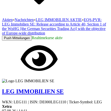
Aktien
»
Nachrichten
»
LEG IMMOBILIEN AKTIE
»
EQS-PVR:
LEG Immobilien SE: Release according to Article 40, Section 1 of
the WpHG [the German Securities Trading Act] with the objective
of Europe-wide distribution
Realtimekurse aktiv
Push Mitteilungen
LEG IMMOBILIEN SE
WKN: LEG111
|
ISIN: DE000LEG1110
|
Ticker-Symbol: LEG
Xetra
07.08.26
|
14:11