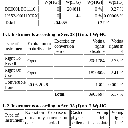
WpHG)
WpHG)
WpHG)
WpHG)
DE000LEG1110
0
204811
0 %
0.27 %
US52490H1XXX
0
44
0 %
0.00006 %
Total
204855
0.27 %
b.1. Instruments according to Sec. 38 (1) no. 1 WpHG
Exercise or
Voting
Voting
Type of
Expiration or
conversion
rights
rights in
instrument
maturity date
period
absolute
%
Right To
Open
2081784
2.75 %
Recall
Right Of
Open
1820608
2.41 %
Use
Convertible
30.06.2028
1302
0.002 %
Bond
Total
3903694
5.17 %
b.2. Instruments according to Sec. 38 (1) no. 2 WpHG
Expiration
Exercise or
Cash or
Voting
Voting
Type of
or maturity
conversion
physical
rights
rights
instrument
date
period
settlement
absolute
in %