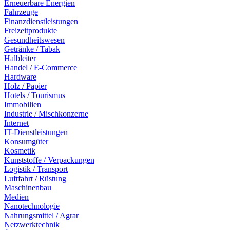
Erneuerbare Energien
Fahrzeuge
Finanzdienstleistungen
Freizeitprodukte
Gesundheitswesen
Getränke / Tabak
Halbleiter
Handel / E-Commerce
Hardware
Holz / Papier
Hotels / Tourismus
Immobilien
Industrie / Mischkonzerne
Internet
IT-Dienstleistungen
Konsumgüter
Kosmetik
Kunststoffe / Verpackungen
Logistik / Transport
Luftfahrt / Rüstung
Maschinenbau
Medien
Nanotechnologie
Nahrungsmittel / Agrar
Netzwerktechnik