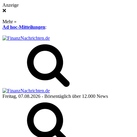
Anzeige
❌
Mehr »
Ad hoc-Mitteilungen
:
Freitag, 07.08.2026
- Börsentäglich über 12.000 News