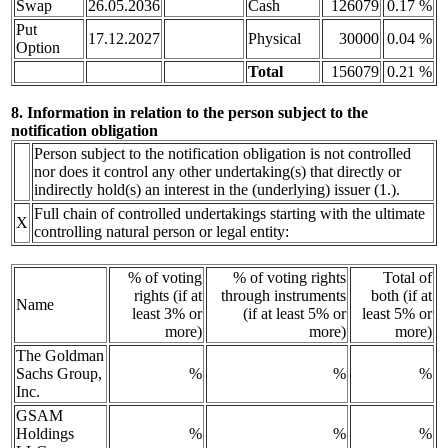
Swap
26.05.2036
Cash
126079
0.17 %
Put
17.12.2027
Physical
30000
0.04 %
Option
Total
156079
0.21 %
8. Information in relation to the person subject to the
notification obligation
Person subject to the notification obligation is not controlled
nor does it control any other undertaking(s) that directly or
indirectly hold(s) an interest in the (underlying) issuer (1.).
Full chain of controlled undertakings starting with the ultimate
X
controlling natural person or legal entity:
% of voting
% of voting rights
Total of
rights (if at
through instruments
both (if at
Name
least 3% or
(if at least 5% or
least 5% or
more)
more)
more)
The Goldman
Sachs Group,
%
%
%
Inc.
GSAM
Holdings
%
%
%