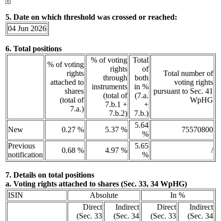
5. Date on which threshold was crossed or reached:
04 Jun 2026
6. Total positions
% of voting
Total
% of voting
rights
of
rights
Total number of
through
both
attached to
voting rights
instruments
in %
shares
pursuant to Sec. 41
(total of
(7.a.
(total of
WpHG
7.b.1 +
+
7.a.)
7.b.2)
7.b.)
5.64
New
0.27 %
5.37 %
75570800
%
Previous
5.65
0.68 %
4.97 %
/
notification
%
7. Details on total positions
a. Voting rights attached to shares (Sec. 33, 34 WpHG)
ISIN
Absolute
In %
Direct
Indirect
Direct
Indirect
(Sec. 33
(Sec. 34
(Sec. 33
(Sec. 34