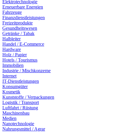
Elektrotechnologie
Erneuerbare Energien
Fahrzeuge
Finanzdienstleistungen
Freizeitprodukte
Gesundheitswesen
Getränke / Tabak
Halbleiter
Handel / E-Commerce
Hardware
Holz / Papier
Hotels / Tourismus
Immobilien
Industrie / Mischkonzerne
Internet
IT-Dienstleistungen
Konsumgüter
Kosmetik
Kunststoffe / Verpackungen
Logistik / Transport
Luftfahrt / Rüstung
Maschinenbau
Medien
Nanotechnologie
Nahrungsmittel / Agrar