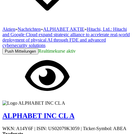
Aktien
»
Nachrichten
»
ALPHABET AKTIE
»
Hitachi, Ltd.: Hitachi
and Google Cloud expand strategic alliance to accelerate real-world
deployment of physical AI through FDE and advanced
cybersecurity solutions
Realtimekurse aktiv
Push Mitteilungen
ALPHABET INC CL A
WKN: A14Y6F
|
ISIN: US02079K3059
|
Ticker-Symbol: ABEA
Tradegate