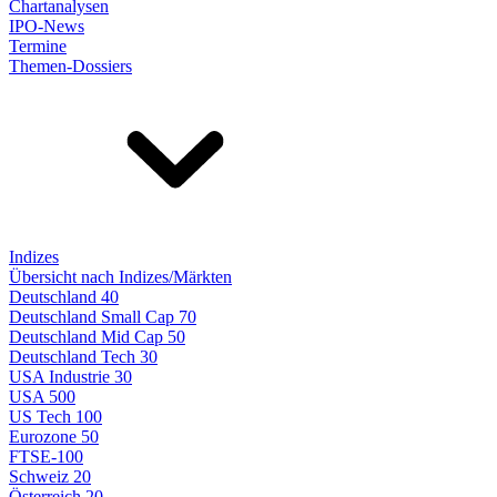
Chartanalysen
IPO-News
Termine
Themen-Dossiers
Indizes
Übersicht nach Indizes/Märkten
Deutschland 40
Deutschland Small Cap 70
Deutschland Mid Cap 50
Deutschland Tech 30
USA Industrie 30
USA 500
US Tech 100
Eurozone 50
FTSE-100
Schweiz 20
Österreich 20