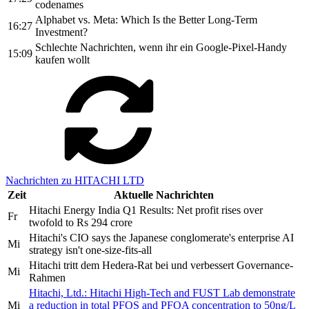
codenames
Alphabet vs. Meta: Which Is the Better Long-Term
16:27
Investment?
Schlechte Nachrichten, wenn ihr ein Google-Pixel-Handy
15:09
kaufen wollt
Nachrichten zu HITACHI LTD
Zeit
Aktuelle Nachrichten
Hitachi Energy India Q1 Results: Net profit rises over
Fr
twofold to Rs 294 crore
Hitachi's CIO says the Japanese conglomerate's enterprise AI
Mi
strategy isn't one-size-fits-all
Hitachi tritt dem Hedera-Rat bei und verbessert Governance-
Mi
Rahmen
Hitachi, Ltd.: Hitachi High-Tech and FUST Lab demonstrate
Mi
a reduction in total PFOS and PFOA concentration to 50ng/L