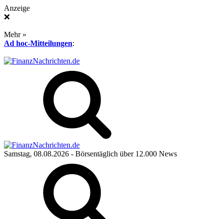
Anzeige
❌
Mehr »
Ad hoc-Mitteilungen
:
Samstag, 08.08.2026
- Börsentäglich über 12.000 News