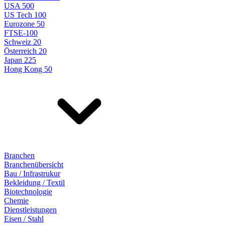
USA 500
US Tech 100
Eurozone 50
FTSE-100
Schweiz 20
Österreich 20
Japan 225
Hong Kong 50
Branchen
Branchenübersicht
Bau / Infrastrukur
Bekleidung / Textil
Biotechnologie
Chemie
Dienstleistungen
Eisen / Stahl