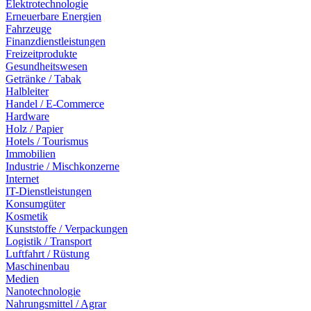
Elektrotechnologie
Erneuerbare Energien
Fahrzeuge
Finanzdienstleistungen
Freizeitprodukte
Gesundheitswesen
Getränke / Tabak
Halbleiter
Handel / E-Commerce
Hardware
Holz / Papier
Hotels / Tourismus
Immobilien
Industrie / Mischkonzerne
Internet
IT-Dienstleistungen
Konsumgüter
Kosmetik
Kunststoffe / Verpackungen
Logistik / Transport
Luftfahrt / Rüstung
Maschinenbau
Medien
Nanotechnologie
Nahrungsmittel / Agrar