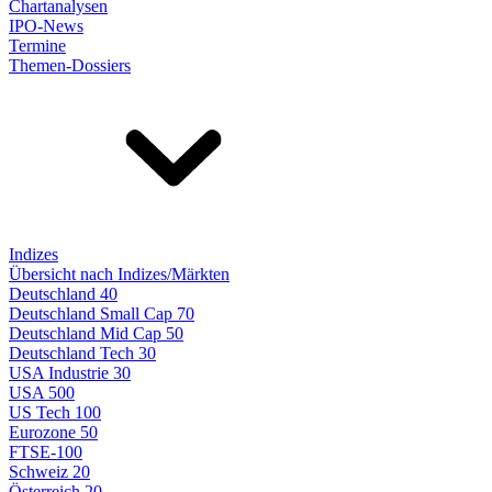
Chartanalysen
IPO-News
Termine
Themen-Dossiers
Indizes
Übersicht nach Indizes/Märkten
Deutschland 40
Deutschland Small Cap 70
Deutschland Mid Cap 50
Deutschland Tech 30
USA Industrie 30
USA 500
US Tech 100
Eurozone 50
FTSE-100
Schweiz 20
Österreich 20