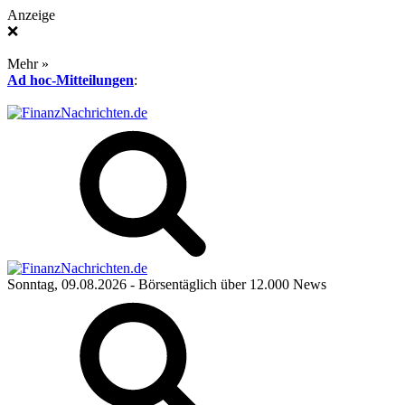
Anzeige
❌
Mehr »
Ad hoc-Mitteilungen
:
Sonntag, 09.08.2026
- Börsentäglich über 12.000 News