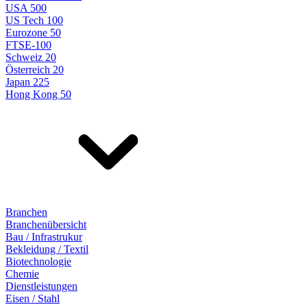
USA 500
US Tech 100
Eurozone 50
FTSE-100
Schweiz 20
Österreich 20
Japan 225
Hong Kong 50
Branchen
Branchenübersicht
Bau / Infrastrukur
Bekleidung / Textil
Biotechnologie
Chemie
Dienstleistungen
Eisen / Stahl