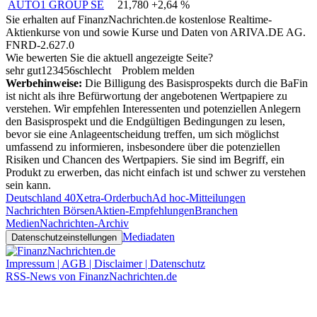
AUTO1 GROUP SE
21,780
+2,64 %
Sie erhalten auf FinanzNachrichten.de kostenlose Realtime-
Aktienkurse von
und
sowie Kurse und Daten von
ARIVA.DE AG
.
FNRD-2.627.0
Wie bewerten Sie die aktuell angezeigte Seite?
sehr gut
1
2
3
4
5
6
schlecht
Problem melden
Werbehinweise:
Die Billigung des Basisprospekts durch die BaFin
ist nicht als ihre Befürwortung der angebotenen Wertpapiere zu
verstehen. Wir empfehlen Interessenten und potenziellen Anlegern
den Basisprospekt und die Endgültigen Bedingungen zu lesen,
bevor sie eine Anlageentscheidung treffen, um sich möglichst
umfassend zu informieren, insbesondere über die potenziellen
Risiken und Chancen des Wertpapiers. Sie sind im Begriff, ein
Produkt zu erwerben, das nicht einfach ist und schwer zu verstehen
sein kann.
Deutschland 40
Xetra-Orderbuch
Ad hoc-Mitteilungen
Nachrichten Börsen
Aktien-Empfehlungen
Branchen
Medien
Nachrichten-Archiv
Mediadaten
Datenschutzeinstellungen
Impressum | AGB | Disclaimer | Datenschutz
RSS-News von FinanzNachrichten.de