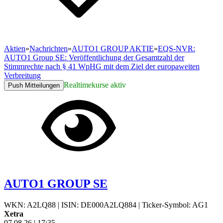
Aktien
»
Nachrichten
»
AUTO1 GROUP AKTIE
»
EQS-NVR:
AUTO1 Group SE: Veröffentlichung der Gesamtzahl der
Stimmrechte nach § 41 WpHG mit dem Ziel der europaweiten
Verbreitung
Realtimekurse aktiv
Push Mitteilungen
AUTO1 GROUP SE
WKN: A2LQ88
|
ISIN: DE000A2LQ884
|
Ticker-Symbol: AG1
Xetra
07.08.26
|
17:35