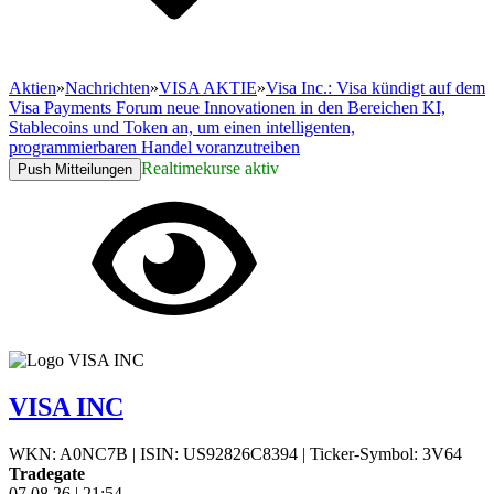
Aktien
»
Nachrichten
»
VISA AKTIE
»
Visa Inc.: Visa kündigt auf dem
Visa Payments Forum neue Innovationen in den Bereichen KI,
Stablecoins und Token an, um einen intelligenten,
programmierbaren Handel voranzutreiben
Realtimekurse aktiv
Push Mitteilungen
VISA INC
WKN: A0NC7B
|
ISIN: US92826C8394
|
Ticker-Symbol: 3V64
Tradegate
07.08.26
|
21:54