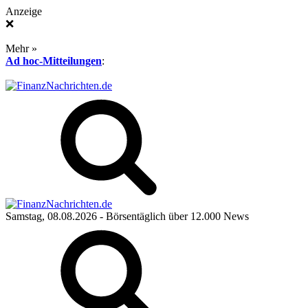
Anzeige
❌
Mehr »
Ad hoc-Mitteilungen
:
Samstag, 08.08.2026
- Börsentäglich über 12.000 News