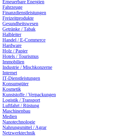
Erneuerbare Energien
Fahrzeuge
Finanzdienstleistungen
Freizeitprodukte
Gesundheitswesen
Getränke / Tabak
Halbleiter
Handel / E-Commerce
Hardware
Holz / Papier
Hotels / Tourismus
Immobilien
Industrie / Mischkonzerne
Internet
IT-Dienstleistungen
Konsumgüter
Kosmetik
Kunststoffe / Verpackungen
Logistik / Transport
Luftfahrt / Rüstung
Maschinenbau
Medien
Nanotechnologie
Nahrungsmittel / Agrar
Netzwerktechnik