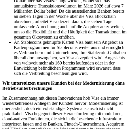
Dollar über das VisaNet abgewickelt, wobei sich das
annualisierte Transaktionsvolumen im März 2026 auf etwa 7
Milliarden Dollar belief. Da die ausstellenden Banken bereits
an sieben Tagen in der Woche über die Visa-Blockchain
abrechnen, arbeitet Visa derzeit daran, die sieben Tage
umfassende Abrechnung auch auf die Acquirer auszuweiten,
um so die Flexibilität und die Häufigkeit der Transaktionen im
gesamten Ökosystem zu erhöhen.
An Stablecoins geknüpfte Karten
Visa baut sein Angebot an
Kartenprogrammen für Stablecoins weiter aus und ermöglicht
es Verbrauchern und Unternehmen, ihre Stablecoin-Guthaben
überall dort auszugeben, wo Visa akzeptiert wird. Angesichts
von weltweit mehr als 160 bereits laufenden oder in der
Entwicklung befindlichen Programmen wird erwartet, dass
sich die Verbreitung beschleunigen wird.
Wir unterstützen unsere Kunden bei der Modernisierung ohne
Betriebsunterbrechungen
Im Zusammenhang mit diesen Innovationen hob Visa ein immer
wiederkehrendes Anliegen der Kunden hervor: Modernisierung ist
unerlässlich, doch ein vollständiger Systemaustausch ist nicht
praktikabel. Visa begegnet dieser Herausforderung mit modularen,
cloud-nativen Funktionen, die sich in die bestehende Infrastruktur
integrieren lassen und es Banken, Fintech-Unternehmen, Acquirern