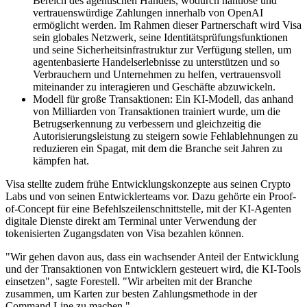
Bereich des agentischen Handels, wodurch nahtlose und
vertrauenswürdige Zahlungen innerhalb von OpenAI
ermöglicht werden. Im Rahmen dieser Partnerschaft wird Visa
sein globales Netzwerk, seine Identitätsprüfungsfunktionen
und seine Sicherheitsinfrastruktur zur Verfügung stellen, um
agentenbasierte Handelserlebnisse zu unterstützen und so
Verbrauchern und Unternehmen zu helfen, vertrauensvoll
miteinander zu interagieren und Geschäfte abzuwickeln.
Modell für große Transaktionen: Ein KI-Modell, das anhand
von Milliarden von Transaktionen trainiert wurde, um die
Betrugserkennung zu verbessern und gleichzeitig die
Autorisierungsleistung zu steigern sowie Fehlablehnungen zu
reduzieren ein Spagat, mit dem die Branche seit Jahren zu
kämpfen hat.
Visa stellte zudem frühe Entwicklungskonzepte aus seinen Crypto
Labs und von seinen Entwicklerteams vor. Dazu gehörte ein Proof-
of-Concept für eine Befehlszeilenschnittstelle, mit der KI-Agenten
digitale Dienste direkt am Terminal unter Verwendung der
tokenisierten Zugangsdaten von Visa bezahlen können.
"Wir gehen davon aus, dass ein wachsender Anteil der Entwicklung
und der Transaktionen von Entwicklern gesteuert wird, die KI-Tools
einsetzen", sagte Forestell. "Wir arbeiten mit der Branche
zusammen, um Karten zur besten Zahlungsmethode in der
Command Line zu machen."