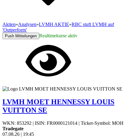
Aktien
»
Analysen
»
LVMH AKTIE
»
RBC stuft LVMH auf
'Outperform'
Realtimekurse aktiv
Push Mitteilungen
LVMH MOET HENNESSY LOUIS
VUITTON SE
WKN: 853292
|
ISIN: FR0000121014
|
Ticker-Symbol: MOH
Tradegate
07.08.26
|
19:45