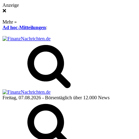
Anzeige
❌
Mehr »
Ad hoc-Mitteilungen
:
Freitag, 07.08.2026
- Börsentäglich über 12.000 News