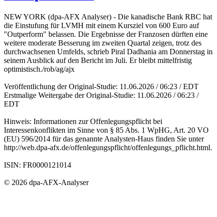
NEW YORK (dpa-AFX Analyser) - Die kanadische Bank RBC hat
die Einstufung für LVMH mit einem Kursziel von 600 Euro auf
"Outperform" belassen. Die Ergebnisse der Franzosen dürften eine
weitere moderate Besserung im zweiten Quartal zeigen, trotz des
durchwachsenen Umfelds, schrieb Piral Dadhania am Donnerstag in
seinem Ausblick auf den Bericht im Juli. Er bleibt mittelfristig
optimistisch./rob/ag/ajx
Veröffentlichung der Original-Studie: 11.06.2026 / 06:23 / EDT
Erstmalige Weitergabe der Original-Studie: 11.06.2026 / 06:23 /
EDT
Hinweis: Informationen zur Offenlegungspflicht bei
Interessenkonflikten im Sinne von § 85 Abs. 1 WpHG, Art. 20 VO
(EU) 596/2014 für das genannte Analysten-Haus finden Sie unter
http://web.dpa-afx.de/offenlegungspflicht/offenlegungs_pflicht.html.
ISIN: FR0000121014
© 2026 dpa-AFX-Analyser