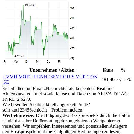
Unternehmen / Aktien
Kurs
%
LVMH MOET HENNESSY LOUIS VUITTON
481,40
-0,15 %
SE
Sie erhalten auf FinanzNachrichten.de kostenlose Realtime-
Aktienkurse von
und
sowie Kurse und Daten von
ARIVA.DE AG
.
FNRD-2.627.0
Wie bewerten Sie die aktuell angezeigte Seite?
sehr gut
1
2
3
4
5
6
schlecht
Problem melden
Werbehinweise:
Die Billigung des Basisprospekts durch die BaFin
ist nicht als ihre Befürwortung der angebotenen Wertpapiere zu
verstehen. Wir empfehlen Interessenten und potenziellen Anlegern
den Basisprospekt und die Endgültigen Bedingungen zu lesen,