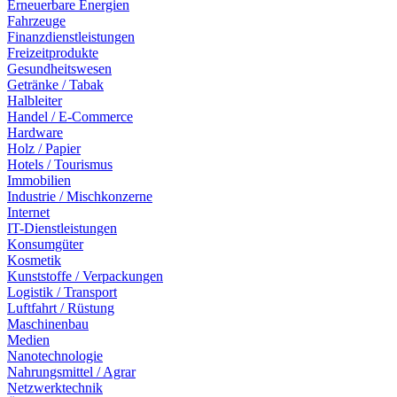
Erneuerbare Energien
Fahrzeuge
Finanzdienstleistungen
Freizeitprodukte
Gesundheitswesen
Getränke / Tabak
Halbleiter
Handel / E-Commerce
Hardware
Holz / Papier
Hotels / Tourismus
Immobilien
Industrie / Mischkonzerne
Internet
IT-Dienstleistungen
Konsumgüter
Kosmetik
Kunststoffe / Verpackungen
Logistik / Transport
Luftfahrt / Rüstung
Maschinenbau
Medien
Nanotechnologie
Nahrungsmittel / Agrar
Netzwerktechnik