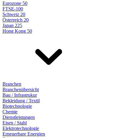
Eurozone 50
FTSE-100
Schweiz 20
Österreich 20
Japan 225
Hong Kong 50
Branchen
Branchenübersicht
Bau / Infrastrukur
Bekleidung / Textil
Biotechnologie
Chemie
Dienstleistungen
Eisen / Stahl
Elektrotechnologie
Erneuerbare Energien