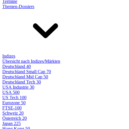
Termine
Themen-Dossiers
Indizes
Übersicht nach Indizes/Märkten
Deutschland 40
Deutschland Small Cap 70
Deutschland Mid Cap 50
Deutschland Tech 30
USA Industrie 30
USA 500
US Tech 100
Eurozone 50
FTSE-100
Schweiz 20
Österreich 20
Japan 225
Hong Kong 50