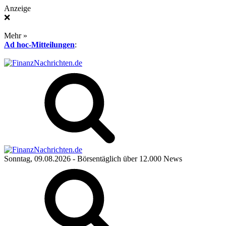
Anzeige
❌
Mehr »
Ad hoc-Mitteilungen
:
Sonntag, 09.08.2026
- Börsentäglich über 12.000 News