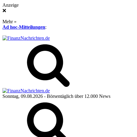
Anzeige
❌
Mehr »
Ad hoc-Mitteilungen
:
Sonntag, 09.08.2026
- Börsentäglich über 12.000 News