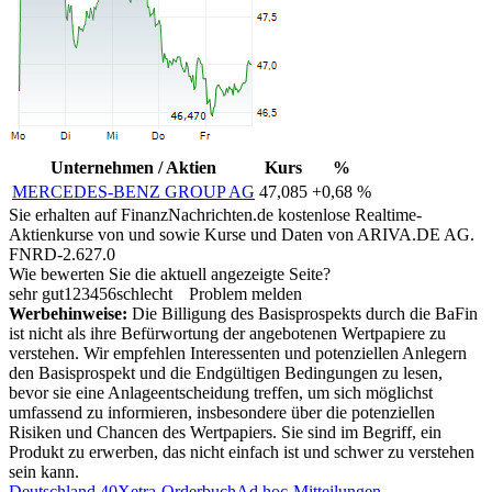
Unternehmen / Aktien
Kurs
%
MERCEDES-BENZ GROUP AG
47,085
+0,68 %
Sie erhalten auf FinanzNachrichten.de kostenlose Realtime-
Aktienkurse von
und
sowie Kurse und Daten von
ARIVA.DE AG
.
FNRD-2.627.0
Wie bewerten Sie die aktuell angezeigte Seite?
sehr gut
1
2
3
4
5
6
schlecht
Problem melden
Werbehinweise:
Die Billigung des Basisprospekts durch die BaFin
ist nicht als ihre Befürwortung der angebotenen Wertpapiere zu
verstehen. Wir empfehlen Interessenten und potenziellen Anlegern
den Basisprospekt und die Endgültigen Bedingungen zu lesen,
bevor sie eine Anlageentscheidung treffen, um sich möglichst
umfassend zu informieren, insbesondere über die potenziellen
Risiken und Chancen des Wertpapiers. Sie sind im Begriff, ein
Produkt zu erwerben, das nicht einfach ist und schwer zu verstehen
sein kann.
Deutschland 40
Xetra-Orderbuch
Ad hoc-Mitteilungen