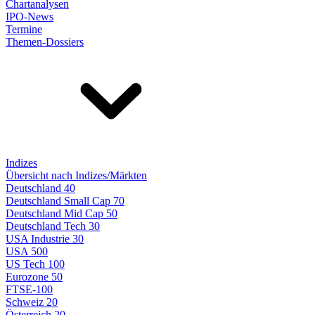
Chartanalysen
IPO-News
Termine
Themen-Dossiers
Indizes
Übersicht nach Indizes/Märkten
Deutschland 40
Deutschland Small Cap 70
Deutschland Mid Cap 50
Deutschland Tech 30
USA Industrie 30
USA 500
US Tech 100
Eurozone 50
FTSE-100
Schweiz 20
Österreich 20