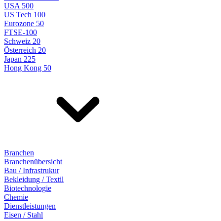
USA 500
US Tech 100
Eurozone 50
FTSE-100
Schweiz 20
Österreich 20
Japan 225
Hong Kong 50
Branchen
Branchenübersicht
Bau / Infrastrukur
Bekleidung / Textil
Biotechnologie
Chemie
Dienstleistungen
Eisen / Stahl