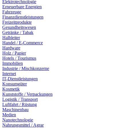
Elektrotechnologie
Erneuerbare Energien
Fahrzeuge
Finanzdienstleistungen
Freizeitprodukte
Gesundheitswesen
Getränke / Tabak
Halbleiter
Handel / E-Commerce
Hardware
Holz / Papier
Hotels / Tourismus
Immobilien
Industrie / Mischkonzerne
Internet
IT-Dienstleistungen
Konsumgüter
Kosmetik
Kunststoffe / Verpackungen
Logistik / Transport
Luftfahrt / Rüstung
Maschinenbau
Medien
Nanotechnologie
Nahrungsmittel / Agrar