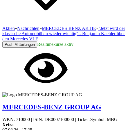
Aktien
»
Nachrichten
»
MERCEDES-BENZ AKTIE
»
"Jetzt wird der
klassische Automobilbau wieder wichtig" - Benjamin Kaehler über
den Mercedes VLE
Realtimekurse aktiv
Push Mitteilungen
MERCEDES-BENZ GROUP AG
WKN: 710000
|
ISIN: DE0007100000
|
Ticker-Symbol: MBG
Xetra
07.08.26
|
17:35