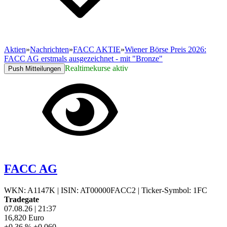
Aktien
»
Nachrichten
»
FACC AKTIE
»
Wiener Börse Preis 2026:
FACC AG erstmals ausgezeichnet - mit "Bronze"
Realtimekurse aktiv
Push Mitteilungen
FACC AG
WKN: A1147K
|
ISIN: AT00000FACC2
|
Ticker-Symbol: 1FC
Tradegate
07.08.26
|
21:37
16,820
Euro
+0,36 %
+0,060