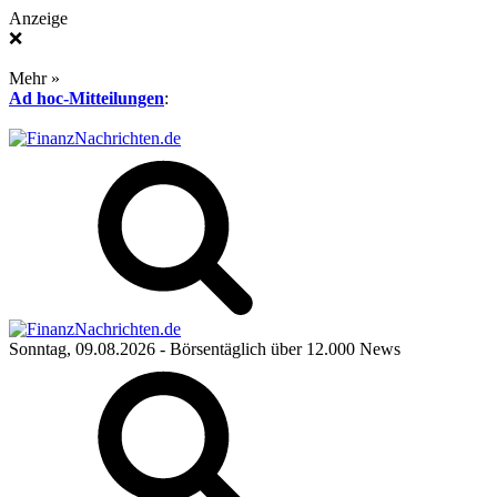
Anzeige
❌
Mehr »
Ad hoc-Mitteilungen
:
Sonntag, 09.08.2026
- Börsentäglich über 12.000 News