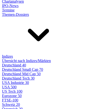
Chartanalysen
IPO-News
Termine
Themen-Dossiers
Indizes
Übersicht nach Indizes/Märkten
Deutschland 40
Deutschland Small Cap 70
Deutschland Mid Cap 50
Deutschland Tech 30
USA Industrie 30
USA 500
US Tech 100
Eurozone 50
FTSE-100
Schweiz 20
Österreich 20