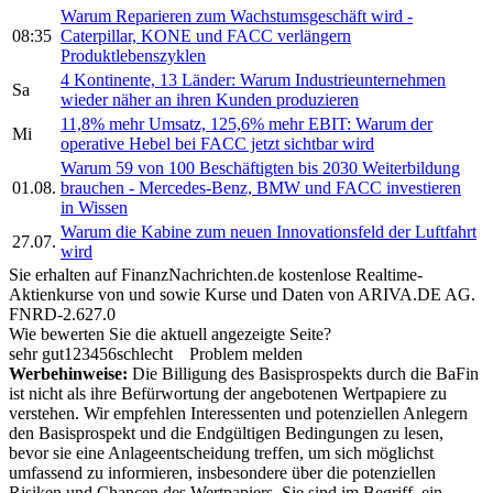
Warum Reparieren zum Wachstumsgeschäft wird -
08:35
Caterpillar, KONE und FACC verlängern
Produktlebenszyklen
4 Kontinente, 13 Länder: Warum Industrieunternehmen
Sa
wieder näher an ihren Kunden produzieren
11,8% mehr Umsatz, 125,6% mehr EBIT: Warum der
Mi
operative Hebel bei FACC jetzt sichtbar wird
Warum 59 von 100 Beschäftigten bis 2030 Weiterbildung
01.08.
brauchen - Mercedes-Benz, BMW und FACC investieren
in Wissen
Warum die Kabine zum neuen Innovationsfeld der Luftfahrt
27.07.
wird
Sie erhalten auf FinanzNachrichten.de kostenlose Realtime-
Aktienkurse von
und
sowie Kurse und Daten von
ARIVA.DE AG
.
FNRD-2.627.0
Wie bewerten Sie die aktuell angezeigte Seite?
sehr gut
1
2
3
4
5
6
schlecht
Problem melden
Werbehinweise:
Die Billigung des Basisprospekts durch die BaFin
ist nicht als ihre Befürwortung der angebotenen Wertpapiere zu
verstehen. Wir empfehlen Interessenten und potenziellen Anlegern
den Basisprospekt und die Endgültigen Bedingungen zu lesen,
bevor sie eine Anlageentscheidung treffen, um sich möglichst
umfassend zu informieren, insbesondere über die potenziellen
Risiken und Chancen des Wertpapiers. Sie sind im Begriff, ein