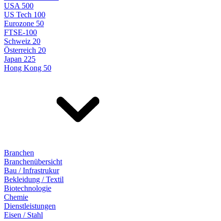
USA 500
US Tech 100
Eurozone 50
FTSE-100
Schweiz 20
Österreich 20
Japan 225
Hong Kong 50
Branchen
Branchenübersicht
Bau / Infrastrukur
Bekleidung / Textil
Biotechnologie
Chemie
Dienstleistungen
Eisen / Stahl