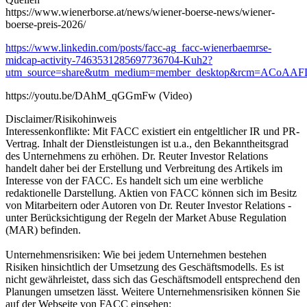
https://www.wienerborse.at/news/wiener-boerse-news/wiener-
boerse-preis-2026/
https://www.linkedin.com/posts/facc-ag_facc-wienerbaemrse-
midcap-activity-7463531285697736704-Kuh2?
utm_source=share&utm_medium=member_desktop&rcm=ACo
https://youtu.be/DAhM_qGGmFw
(Video)
Disclaimer/Risikohinweis
Interessenkonflikte: Mit FACC existiert ein entgeltlicher IR und PR-
Vertrag. Inhalt der Dienstleistungen ist u.a., den Bekanntheitsgrad
des Unternehmens zu erhöhen. Dr. Reuter Investor Relations
handelt daher bei der Erstellung und Verbreitung des Artikels im
Interesse von der FACC. Es handelt sich um eine werbliche
redaktionelle Darstellung. Aktien von FACC können sich im Besitz
von Mitarbeitern oder Autoren von Dr. Reuter Investor Relations -
unter Berücksichtigung der Regeln der Market Abuse Regulation
(MAR) befinden.
Unternehmensrisiken: Wie bei jedem Unternehmen bestehen
Risiken hinsichtlich der Umsetzung des Geschäftsmodells. Es ist
nicht gewährleistet, dass sich das Geschäftsmodell entsprechend den
Planungen umsetzen lässt. Weitere Unternehmensrisiken können Sie
auf der Webseite von FACC einsehen: