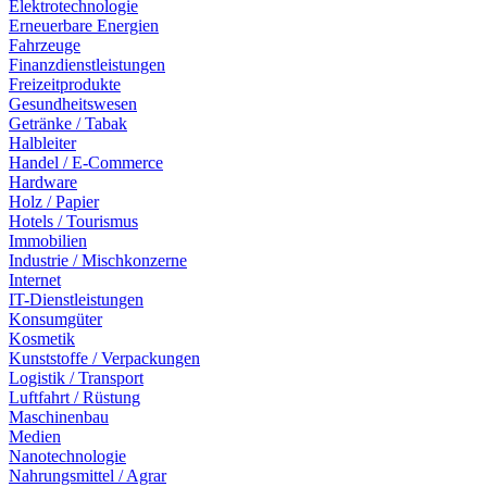
Elektrotechnologie
Erneuerbare Energien
Fahrzeuge
Finanzdienstleistungen
Freizeitprodukte
Gesundheitswesen
Getränke / Tabak
Halbleiter
Handel / E-Commerce
Hardware
Holz / Papier
Hotels / Tourismus
Immobilien
Industrie / Mischkonzerne
Internet
IT-Dienstleistungen
Konsumgüter
Kosmetik
Kunststoffe / Verpackungen
Logistik / Transport
Luftfahrt / Rüstung
Maschinenbau
Medien
Nanotechnologie
Nahrungsmittel / Agrar