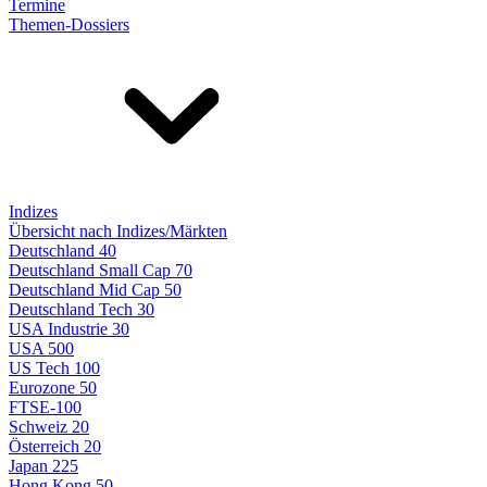
Termine
Themen-Dossiers
Indizes
Übersicht nach Indizes/Märkten
Deutschland 40
Deutschland Small Cap 70
Deutschland Mid Cap 50
Deutschland Tech 30
USA Industrie 30
USA 500
US Tech 100
Eurozone 50
FTSE-100
Schweiz 20
Österreich 20
Japan 225
Hong Kong 50