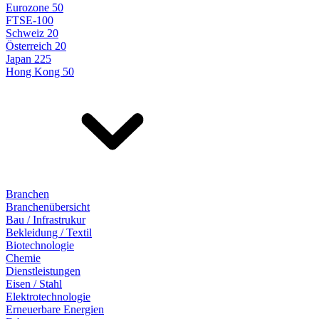
Eurozone 50
FTSE-100
Schweiz 20
Österreich 20
Japan 225
Hong Kong 50
Branchen
Branchenübersicht
Bau / Infrastrukur
Bekleidung / Textil
Biotechnologie
Chemie
Dienstleistungen
Eisen / Stahl
Elektrotechnologie
Erneuerbare Energien