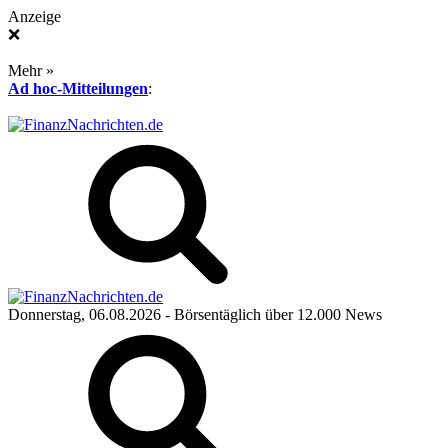
Anzeige
❌
Mehr »
Ad hoc-Mitteilungen
:
Donnerstag, 06.08.2026
- Börsentäglich über 12.000 News