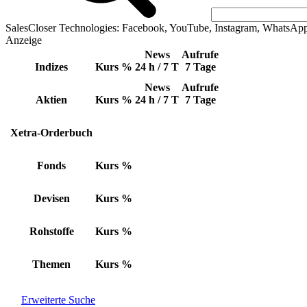
SalesCloser Technologies: Facebook, YouTube, Instagram, WhatsAp
Anzeige
News
Aufrufe
Indizes
Kurs
%
24 h / 7 T
7 Tage
News
Aufrufe
Aktien
Kurs
%
24 h / 7 T
7 Tage
Xetra-Orderbuch
Fonds
Kurs
%
Devisen
Kurs
%
Rohstoffe
Kurs
%
Themen
Kurs
%
Erweiterte Suche