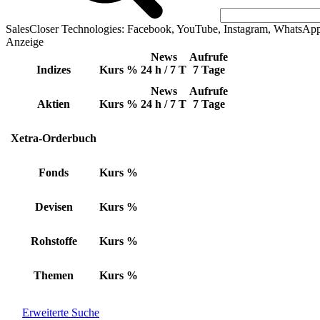
SalesCloser Technologies: Facebook, YouTube, Instagram, WhatsAp
Anzeige
News
Aufrufe
Indizes
Kurs
%
24 h / 7 T
7 Tage
News
Aufrufe
Aktien
Kurs
%
24 h / 7 T
7 Tage
Xetra-Orderbuch
Fonds
Kurs
%
Devisen
Kurs
%
Rohstoffe
Kurs
%
Themen
Kurs
%
Erweiterte Suche