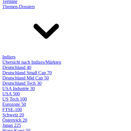
Termine
Themen-Dossiers
Indizes
Übersicht nach Indizes/Märkten
Deutschland 40
Deutschland Small Cap 70
Deutschland Mid Cap 50
Deutschland Tech 30
USA Industrie 30
USA 500
US Tech 100
Eurozone 50
FTSE-100
Schweiz 20
Österreich 20
Japan 225
Hong Kong 50