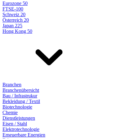
Eurozone 50
FTSE-100
Schweiz 20
Österreich 20
Japan 225
Hong Kong 50
Branchen
Branchenübersicht
Bau / Infrastrukur
Bekleidung / Textil
Biotechnologie
Chemie
Dienstleistungen
Eisen / Stahl
Elektrotechnologie
Erneuerbare Energien