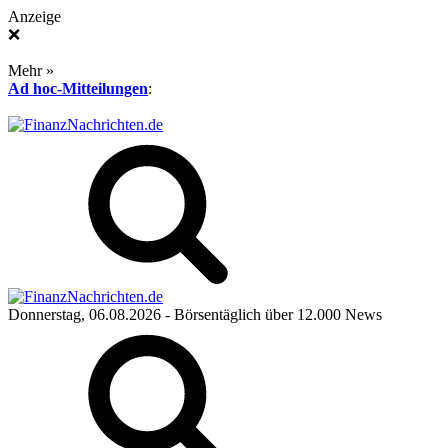
Anzeige
❌
Mehr »
Ad hoc-Mitteilungen
:
Donnerstag, 06.08.2026
- Börsentäglich über 12.000 News