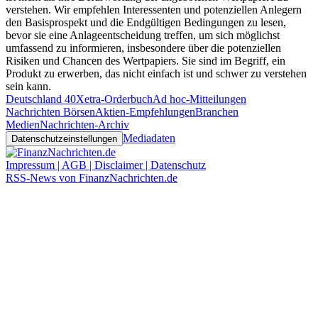
verstehen. Wir empfehlen Interessenten und potenziellen Anlegern
den Basisprospekt und die Endgültigen Bedingungen zu lesen,
bevor sie eine Anlageentscheidung treffen, um sich möglichst
umfassend zu informieren, insbesondere über die potenziellen
Risiken und Chancen des Wertpapiers. Sie sind im Begriff, ein
Produkt zu erwerben, das nicht einfach ist und schwer zu verstehen
sein kann.
Deutschland 40
Xetra-Orderbuch
Ad hoc-Mitteilungen
Nachrichten Börsen
Aktien-Empfehlungen
Branchen
Medien
Nachrichten-Archiv
Mediadaten
Datenschutzeinstellungen
Impressum | AGB | Disclaimer | Datenschutz
RSS-News von FinanzNachrichten.de