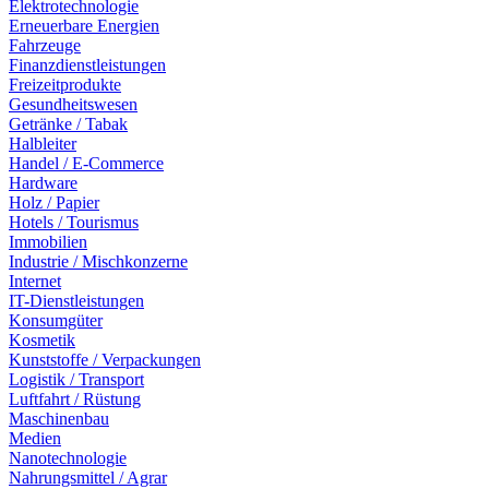
Elektrotechnologie
Erneuerbare Energien
Fahrzeuge
Finanzdienstleistungen
Freizeitprodukte
Gesundheitswesen
Getränke / Tabak
Halbleiter
Handel / E-Commerce
Hardware
Holz / Papier
Hotels / Tourismus
Immobilien
Industrie / Mischkonzerne
Internet
IT-Dienstleistungen
Konsumgüter
Kosmetik
Kunststoffe / Verpackungen
Logistik / Transport
Luftfahrt / Rüstung
Maschinenbau
Medien
Nanotechnologie
Nahrungsmittel / Agrar