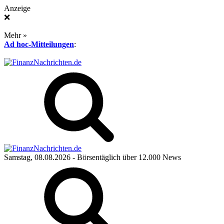
Anzeige
❌
Mehr »
Ad hoc-Mitteilungen
:
Samstag, 08.08.2026
- Börsentäglich über 12.000 News