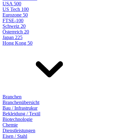
USA 500
US Tech 100
Eurozone 50
FTSE-100
Schweiz 20
Österreich 20
Japan 225
Hong Kong 50
Branchen
Branchenübersicht
Bau / Infrastrukur
Bekleidung / Textil
Biotechnologie
Chemie
Dienstleistungen
Eisen / Stahl