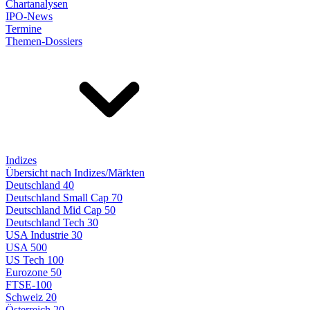
Chartanalysen
IPO-News
Termine
Themen-Dossiers
Indizes
Übersicht nach Indizes/Märkten
Deutschland 40
Deutschland Small Cap 70
Deutschland Mid Cap 50
Deutschland Tech 30
USA Industrie 30
USA 500
US Tech 100
Eurozone 50
FTSE-100
Schweiz 20
Österreich 20