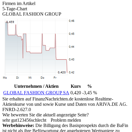
Firmen im Artikel
5-Tage-Chart
GLOBAL FASHION GROUP
Unternehmen / Aktien
Kurs
%
GLOBAL FASHION GROUP SA
0,420
-3,45 %
Sie erhalten auf FinanzNachrichten.de kostenlose Realtime-
Aktienkurse von
und
sowie Kurse und Daten von
ARIVA.DE AG
.
FNRD-2.627.0
Wie bewerten Sie die aktuell angezeigte Seite?
sehr gut
1
2
3
4
5
6
schlecht
Problem melden
Werbehinweise:
Die Billigung des Basisprospekts durch die BaFin
ist nicht als ihre Befürwortung der angebotenen Wertpapiere zu