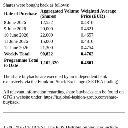
Shares were bought back as follows:
Aggregated Volume
Weighted Average
Date of Purchase
(Shares)
Price (EUR)
8 June 2026
12,522
0.4810
9 June 2026
20,000
0.4821
10 June 2026
22,000
0.4657
11 June 2026
15,000
0.4810
12 June 2026
21,300
0.4754
Weekly Total
90,822
0.4762
Programme Total
1,102,320
0.4601
to Date
The share buybacks are executed by an independent bank
exclusively via the Frankfurt Stock Exchange (XETRA trading).
All relevant information regarding share buybacks can be found on
GFG's website under:
https://ir.global-fashion-group.com/share-
buyback
.
15.06.2026 CET/CEST The EQS Distribution Services include