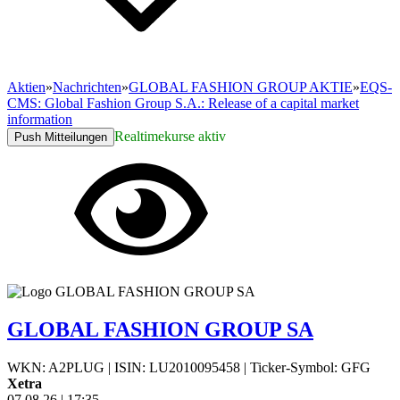
Aktien
»
Nachrichten
»
GLOBAL FASHION GROUP AKTIE
»
EQS-
CMS: Global Fashion Group S.A.: Release of a capital market
information
Realtimekurse aktiv
Push Mitteilungen
GLOBAL FASHION GROUP SA
WKN: A2PLUG
|
ISIN: LU2010095458
|
Ticker-Symbol: GFG
Xetra
07.08.26
|
17:35