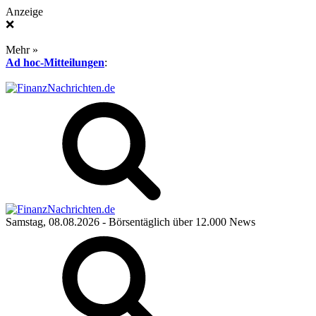
Anzeige
❌
Mehr »
Ad hoc-Mitteilungen
:
Samstag, 08.08.2026
- Börsentäglich über 12.000 News