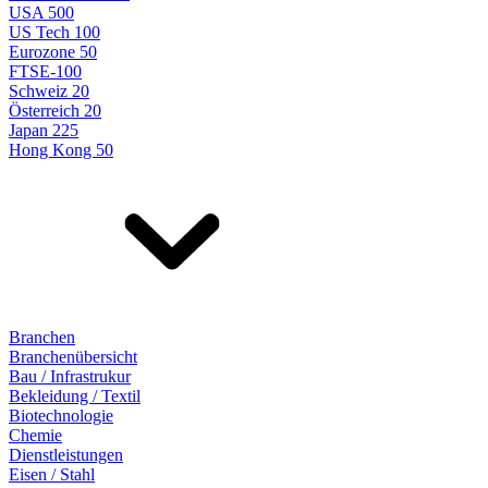
USA 500
US Tech 100
Eurozone 50
FTSE-100
Schweiz 20
Österreich 20
Japan 225
Hong Kong 50
Branchen
Branchenübersicht
Bau / Infrastrukur
Bekleidung / Textil
Biotechnologie
Chemie
Dienstleistungen
Eisen / Stahl