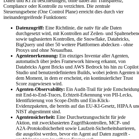
Daten und KI zu beschleunigen, ohne dabei auf Transparenz,
Compliance oder Kontrolle zu verzichten. Die zentrale
Steuerungsebene (One Control Plane) erreicht dies durch vier
ineinandergreifende Funktionen:
Datenzugriff:
Eine Richtlinie, die nativ für alle Daten
durchgesetzt wird, mit Kontrollen auf Zeilen- und Spalteneben
sowie tagbasierten Kontrollen, die Snowflake, Databricks,
BigQuery und über 50 weitere Plattformen abdecken - ohne
Proxys und ohne Neuaufbau.
Agentenerkennung:
Ein einziges Inventar aller Agenten,
automatisch über jedes Framework hinweg erkannt, von
Databricks Agent Bricks und AWS Bedrock bis hin zu Copilot
Studio und benutzerdefinierten Builds, wobei jedem Agenten i
dem Moment, in dem er erscheint, ein kontinuierlicher Trust
Score zugewiesen wird.
Agenten-Observability:
Ein Audit-Trail für jede Entscheidung
mit End-to-End-Traces, Echtzeit-Erkennung von PII-Lecks,
Identifizierung von Scope-Drifts und Ein-Klick-
Evidenzpaketen, die bereits auf das EU-KI-Gesetz, HIPAA un
NIST abgestimmt sind.
Agentensicherheit:
Eine Durchsetzungsschicht für jede
Aktion, mit zweckbasierten Zugriffskontrollen, MCP- und
A2A-Protokollsicherheit sowie Laufzeit-Sicherheitsbarrieren,
die ausgelöst werden, bevor ein Agent auf Daten zugreift -