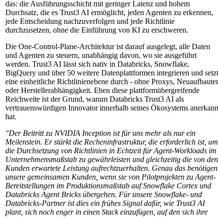
das: die Ausführungsschicht mit geringer Latenz und hohem
Durchsatz, die es Trust3 AI ermöglicht, jeden Agenten zu erkennen,
jede Entscheidung nachzuverfolgen und jede Richtlinie
durchzusetzen, ohne die Einführung von KI zu erschweren.
Die One-Control-Plane-Architektur ist darauf ausgelegt, alle Daten
und Agenten zu steuern, unabhängig davon, wo sie ausgeführt
werden. Trust3 AI lässt sich nativ in Databricks, Snowflake,
BigQuery und über 50 weitere Datenplattformen integrieren und setz
eine einheitliche Richtlinienebene durch - ohne Proxys, Neuaufbaute
oder Herstellerabhängigkeit. Eben diese plattformübergreifende
Reichweite ist der Grund, warum Databricks Trust3 AI als
vertrauenswürdigen Innovator innerhalb seines Ökosystems anerkann
hat.
"Der Beitritt zu NVIDIA Inception ist für uns mehr als nur ein
Meilenstein. Er stärkt die Recheninfrastruktur, die erforderlich ist, um
die Durchsetzung von Richtlinien in Echtzeit für Agent-Workloads im
Unternehmensmaßstab zu gewährleisten und gleichzeitig die von den
Kunden erwartete Leistung aufrechtzuerhalten. Genau das benötigen
unsere gemeinsamen Kunden, wenn sie von Pilotprojekten zu Agent-
Bereitstellungen im Produktionsmaßstab auf Snowflake Cortex und
Databricks Agent Bricks übergehen. Für unsere Snowflake- und
Databricks-Partner ist dies ein frühes Signal dafür, wie Trust3 AI
plant, sich noch enger in einen Stack einzufügen, auf den sich ihre