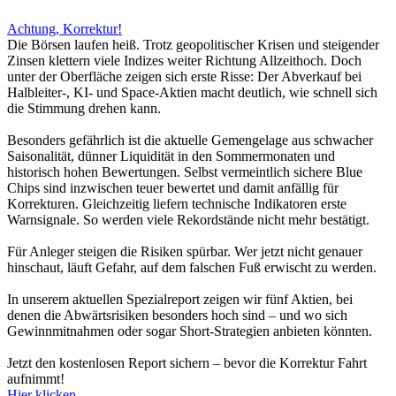
Achtung, Korrektur!
Die Börsen laufen heiß. Trotz geopolitischer Krisen und steigender
Zinsen klettern viele Indizes weiter Richtung Allzeithoch. Doch
unter der Oberfläche zeigen sich erste Risse: Der Abverkauf bei
Halbleiter-, KI- und Space-Aktien macht deutlich, wie schnell sich
die Stimmung drehen kann.
Besonders gefährlich ist die aktuelle Gemengelage aus schwacher
Saisonalität, dünner Liquidität in den Sommermonaten und
historisch hohen Bewertungen. Selbst vermeintlich sichere Blue
Chips sind inzwischen teuer bewertet und damit anfällig für
Korrekturen. Gleichzeitig liefern technische Indikatoren erste
Warnsignale. So werden viele Rekordstände nicht mehr bestätigt.
Für Anleger steigen die Risiken spürbar. Wer jetzt nicht genauer
hinschaut, läuft Gefahr, auf dem falschen Fuß erwischt zu werden.
In unserem aktuellen Spezialreport zeigen wir fünf Aktien, bei
denen die Abwärtsrisiken besonders hoch sind – und wo sich
Gewinnmitnahmen oder sogar Short-Strategien anbieten könnten.
Jetzt den kostenlosen Report sichern – bevor die Korrektur Fahrt
aufnimmt!
Hier klicken