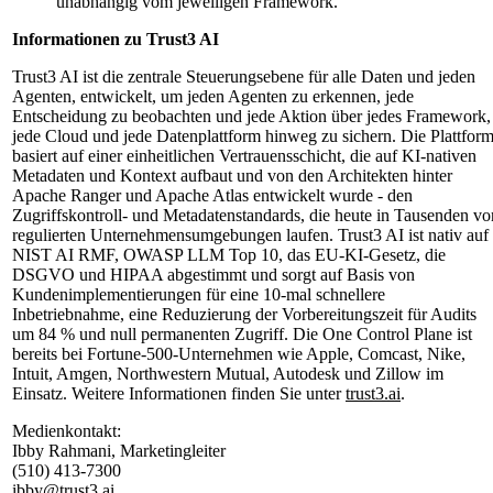
unabhängig vom jeweiligen Framework.
Informationen zu Trust3 AI
Trust3 AI ist die zentrale Steuerungsebene für alle Daten und jeden
Agenten, entwickelt, um jeden Agenten zu erkennen, jede
Entscheidung zu beobachten und jede Aktion über jedes Framework,
jede Cloud und jede Datenplattform hinweg zu sichern. Die Plattfor
basiert auf einer einheitlichen Vertrauensschicht, die auf KI-nativen
Metadaten und Kontext aufbaut und von den Architekten hinter
Apache Ranger und Apache Atlas entwickelt wurde - den
Zugriffskontroll- und Metadatenstandards, die heute in Tausenden vo
regulierten Unternehmensumgebungen laufen. Trust3 AI ist nativ auf
NIST AI RMF, OWASP LLM Top 10, das EU-KI-Gesetz, die
DSGVO und HIPAA abgestimmt und sorgt auf Basis von
Kundenimplementierungen für eine 10-mal schnellere
Inbetriebnahme, eine Reduzierung der Vorbereitungszeit für Audits
um 84 % und null permanenten Zugriff. Die One Control Plane ist
bereits bei Fortune-500-Unternehmen wie Apple, Comcast, Nike,
Intuit, Amgen, Northwestern Mutual, Autodesk und Zillow im
Einsatz. Weitere Informationen finden Sie unter
trust3.ai
.
Medienkontakt:
Ibby Rahmani, Marketingleiter
(510) 413-7300
ibby@trust3.ai