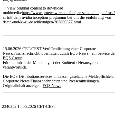
View original content to download
multimedia:
https://www.prnewswire.com/de/pressemitteilungen/trust
ai-tritt-dem-nvidia-inception-programm-bei-um-die-einfuhrung-von-
daten-und-ki-zu-beschleunigen-302800377.html
15.06.2026 CET/CEST Veröffentlichung einer Corporate
News/Finanznachricht, übermittelt durch
EQS News
- ein Service de
EQS Group
.
Für den Inhalt der Mitteilung ist der Emittent / Herausgeber
verantwortlich.
Die EQS Distributionsservices umfassen gesetzliche Meldepflichten,
Corporate News/Finanznachrichten und Pressemitteilungen.
Originalinhalt anzeigen:
EQS News
2346352 15.06.2026 CET/CEST