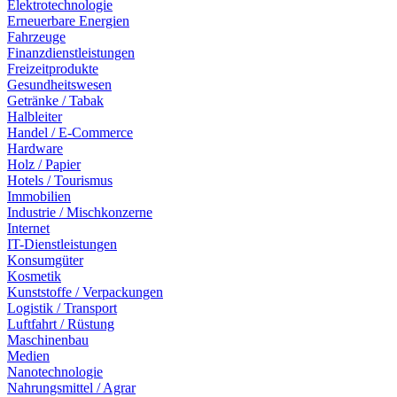
Elektrotechnologie
Erneuerbare Energien
Fahrzeuge
Finanzdienstleistungen
Freizeitprodukte
Gesundheitswesen
Getränke / Tabak
Halbleiter
Handel / E-Commerce
Hardware
Holz / Papier
Hotels / Tourismus
Immobilien
Industrie / Mischkonzerne
Internet
IT-Dienstleistungen
Konsumgüter
Kosmetik
Kunststoffe / Verpackungen
Logistik / Transport
Luftfahrt / Rüstung
Maschinenbau
Medien
Nanotechnologie
Nahrungsmittel / Agrar