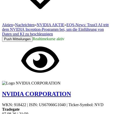
Aktien
»
Nachrichten
»
NVIDIA AKTIE
»
EQS-News: Trust3 AI tritt
dem NVIDIA Inception-Programm bei, um die Einführung von
Daten und KI zu beschleunigen
Realtimekurse aktiv
Push Mitteilungen
NVIDIA CORPORATION
WKN: 918422
|
ISIN: US67066G1040
|
Ticker-Symbol: NVD
Tradegate
07.08.26
|
21:59