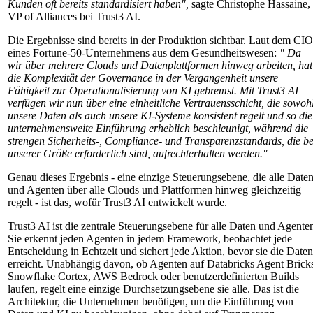
Kunden oft bereits standardisiert haben",
sagte Christophe Hassaine,
VP of Alliances bei Trust3 AI.
Die Ergebnisse sind bereits in der Produktion sichtbar. Laut dem CIO
eines Fortune-50-Unternehmens aus dem Gesundheitswesen:
" Da
wir über mehrere Clouds und Datenplattformen hinweg arbeiten, hat
die Komplexität der Governance in der Vergangenheit unsere
Fähigkeit zur Operationalisierung von KI gebremst. Mit Trust3 AI
verfügen wir nun über eine einheitliche Vertrauensschicht, die sowoh
unsere Daten als auch unsere KI-Systeme konsistent regelt und so die
unternehmensweite Einführung erheblich beschleunigt, während die
strengen Sicherheits-, Compliance- und Transparenzstandards, die be
unserer Größe erforderlich sind, aufrechterhalten werden."
Genau dieses Ergebnis - eine einzige Steuerungsebene, die alle Date
und Agenten über alle Clouds und Plattformen hinweg gleichzeitig
regelt - ist das, wofür Trust3 AI entwickelt wurde.
Trust3 AI ist die zentrale Steuerungsebene für alle Daten und Agente
Sie erkennt jeden Agenten in jedem Framework, beobachtet jede
Entscheidung in Echtzeit und sichert jede Aktion, bevor sie die Daten
erreicht. Unabhängig davon, ob Agenten auf Databricks Agent Brick
Snowflake Cortex, AWS Bedrock oder benutzerdefinierten Builds
laufen, regelt eine einzige Durchsetzungsebene sie alle. Das ist die
Architektur, die Unternehmen benötigen, um die Einführung von