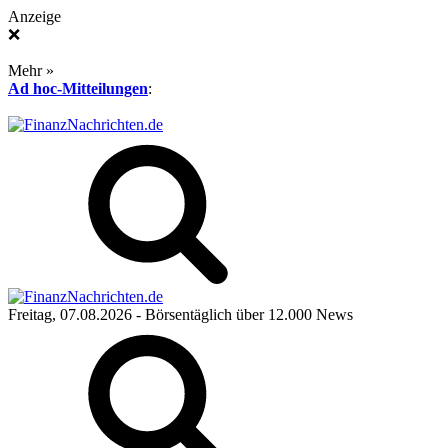
Anzeige
❌
Mehr »
Ad hoc-Mitteilungen
:
Freitag, 07.08.2026
- Börsentäglich über 12.000 News