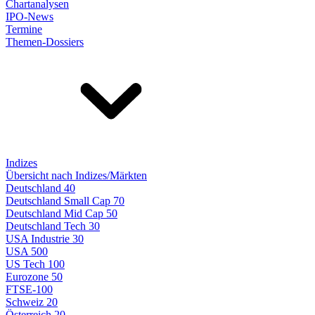
Chartanalysen
IPO-News
Termine
Themen-Dossiers
Indizes
Übersicht nach Indizes/Märkten
Deutschland 40
Deutschland Small Cap 70
Deutschland Mid Cap 50
Deutschland Tech 30
USA Industrie 30
USA 500
US Tech 100
Eurozone 50
FTSE-100
Schweiz 20
Österreich 20