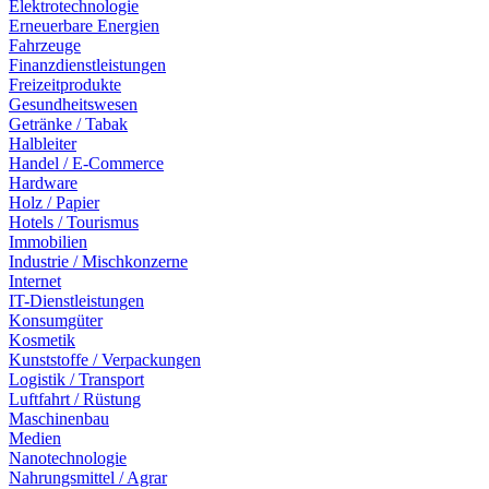
Elektrotechnologie
Erneuerbare Energien
Fahrzeuge
Finanzdienstleistungen
Freizeitprodukte
Gesundheitswesen
Getränke / Tabak
Halbleiter
Handel / E-Commerce
Hardware
Holz / Papier
Hotels / Tourismus
Immobilien
Industrie / Mischkonzerne
Internet
IT-Dienstleistungen
Konsumgüter
Kosmetik
Kunststoffe / Verpackungen
Logistik / Transport
Luftfahrt / Rüstung
Maschinenbau
Medien
Nanotechnologie
Nahrungsmittel / Agrar