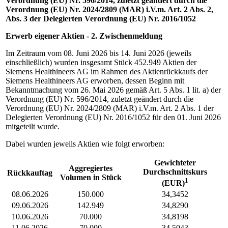
Verordnung (EU) Nr. 596/2014, zuletzt geändert durch die
Verordnung (EU) Nr. 2024/2809 (MAR) i.V.m. Art.
2
Abs. 2,
Abs.
3 der Delegierten Verordnung (EU) Nr. 2016/1052
Erwerb eigener Aktien - 2. Zwischenmeldung
Im Zeitraum vom 08. Juni 2026 bis 14. Juni 2026 (jeweils
einschließlich) wurden insgesamt Stück 452.949 Aktien der
Siemens Healthineers AG im Rahmen des Aktienrückkaufs der
Siemens Healthineers AG erworben, dessen Beginn mit
Bekanntmachung vom 26. Mai 2026 gemäß Art. 5 Abs. 1 lit. a) der
Verordnung (EU) Nr. 596/2014, zuletzt geändert durch die
Verordnung (EU) Nr. 2024/2809 (MAR) i.V.m. Art. 2 Abs. 1 der
Delegierten Verordnung (EU) Nr. 2016/1052 für den 01. Juni 2026
mitgeteilt wurde.
Dabei wurden jeweils Aktien wie folgt erworben:
Gewichteter
Aggregiertes
Durchschnittskurs
Rückkauftag
Volumen in Stück
1
(EUR)
08.06.2026
150.000
34,3452
09.06.2026
142.949
34,8290
10.06.2026
70.000
34,8198
11.06.2026
70.000
34,5043