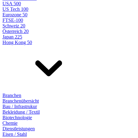
USA 500
US Tech 100
Eurozone 50
FTSE-100
Schweiz 20
Österreich 20
Japan 225
Hong Kong 50
Branchen
Branchenübersicht
Bau / Infrastrukur
Bekleidung / Textil
Biotechnologie
Chemie
Dienstleistungen
Eisen / Stahl