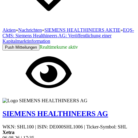
Aktien
»
Nachrichten
»
SIEMENS HEALTHINEERS AKTIE
»
EQS-
CMS: Siemens Healthineers AG: Veröffentlichung einer
Kapitalmarktinformation
Realtimekurse aktiv
Push Mitteilungen
SIEMENS HEALTHINEERS AG
WKN: SHL100
|
ISIN: DE000SHL1006
|
Ticker-Symbol: SHL
Xetra
06.08.26
|
17:35